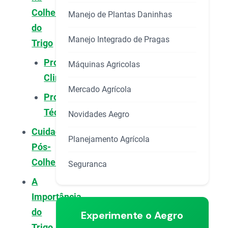
Colheita
Manejo de Plantas Daninhas
do
Manejo Integrado de Pragas
Trigo
Problemas
Máquinas Agricolas
Climáticos
Mercado Agrícola
Problemas
Técnicos
Novidades Aegro
Cuidados
Planejamento Agrícola
Pós-
Colheita
Seguranca
A
Importância
do
Experimente o Aegro
Trigo