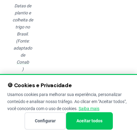
Datas de
plantio e
colheita de
trigo no
Brasil.
(Fonte:
adaptado
de
Conab
)
🍪 Cookies e Privacidade
Usamos cookies para melhorar sua experiência, personalizar
conteúdo e analisar nosso tráfego. Ao clicar em "Aceitar todos",
Principais
você concorda com o uso de cookies.
Saiba mais
Problemas
Configurar
Aceitar todos
na
Colheita