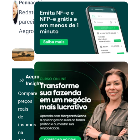
Pennacchi
Redator
parceiro
Aegro.
Aegro
insights
Insights
Compare
preços
reais
de
insumos
na