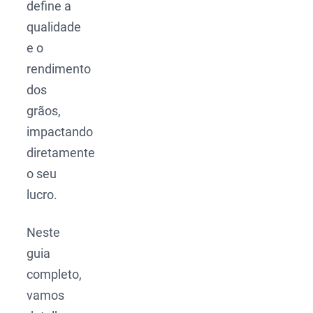
define a
qualidade
e o
rendimento
dos
grãos,
impactando
diretamente
o seu
lucro.
Neste
guia
completo,
vamos