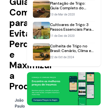
Guia
Plantação de Trigo:
Guia Completo do
Completo
Plantio à Alta
13 de Mar de 2020
Produtividade
para
Cultivares de Trigo: 3
Passos Essenciais Para a
Evitar
Escolha Certa
11 de Dec de 2020
Perdas
Colheita de Trigo no
Brasil: Cenário, Clima e
e
Projeções para a Safra
22 de Oct de 2024
Maximizar
a
Produtividade
João
Paulo