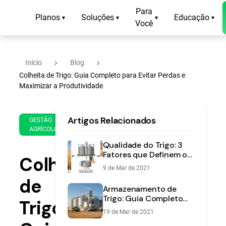
Para
Planos
Soluções
Educação
▾
▾
▾
▾
Você
navigate_next
navigate_next
Início
Blog
Colheita de Trigo: Guia Completo para Evitar Perdas e
Maximizar a Produtividade
7 de
12
Artigos Relacionados
Feb
min
GESTÃO
AGRÍCOLA
de
de
2022
leitura
Qualidade do Trigo: 3
Fatores que Definem o
Colheita
Preço da sua Safra
9 de Mar de 2021
de
Armazenamento de
Trigo: Guia Completo
Trigo:
para Evitar Perdas na
19 de Mar de 2021
Pós-Colheita