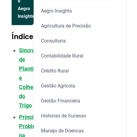
o
Aegro
Aegro Insights
Insights
Agricultura de Precisão
Índice
Consultoria
Sincronização
Contabilidade Rural
de
Plantio
Crédito Rural
e
Gestão Agrícola
Colheita
do
Gestão Financeira
Trigo
Historias de Sucesso
Principais
Problemas
Manejo de Doencas
na