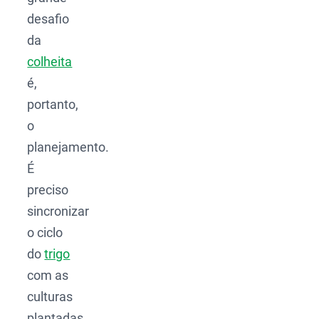
desafio
da
colheita
é,
portanto,
o
planejamento.
É
preciso
sincronizar
o ciclo
do
trigo
com as
culturas
plantadas