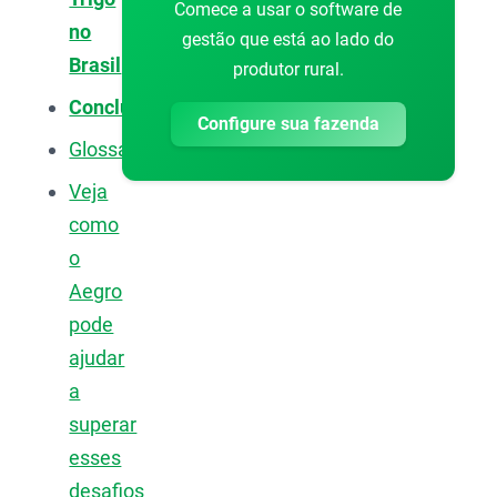
Comece a usar o software de
no
gestão que está ao lado do
Brasil
produtor rural.
Conclusão
Configure sua fazenda
Glossário
Veja
como
o
Aegro
pode
ajudar
a
superar
esses
desafios