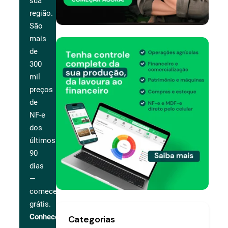
sua
região.
São
mais
de
300
mil
preços
de
NF-e
dos
últimos
90
dias
—
comece
grátis.
Conhecer
Categorias