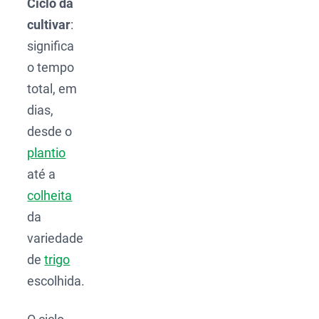
Ciclo da
cultivar
:
significa
o tempo
total, em
dias,
desde o
plantio
até a
colheita
da
variedade
de
trigo
escolhida.