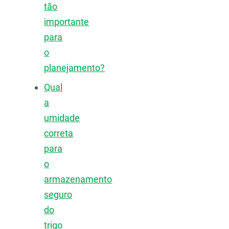
tão
importante
para
o
planejamento?
Qual
a
umidade
correta
para
o
armazenamento
seguro
do
trigo