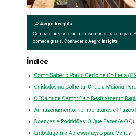
insights
Aegro Insights
Compare preços reais de insumos na sua região. S
comece grátis.
Conhecer o Aegro Insights
Índice
Como Saber o Ponto Certo de Colheita (E 
Cuidados na Colheita: Onde a Maioria Per
O “Calor de Campo” e o Resfriamento Ráp
Armazenamento: Temperaturas e Prazos 
Doenças e Podridões: O Que Fazer (e O Que
Embalagem e Apresentação para Venda