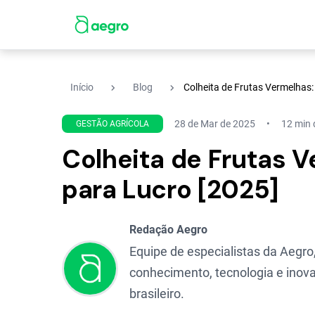
navigate_next
navigate_next
Início
Blog
Colheita de Frutas Vermelhas:
28 de Mar de 2025
12 min d
GESTÃO AGRÍCOLA
Colheita de Frutas V
para Lucro [2025]
Redação Aegro
Equipe de especialistas da Aegro,
conhecimento, tecnologia e inova
brasileiro.