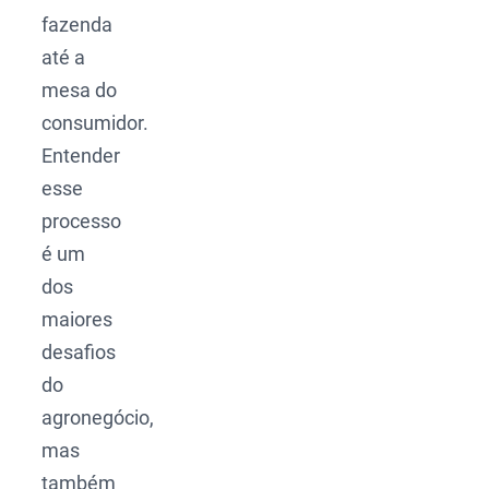
fazenda
até a
mesa do
consumidor.
Entender
esse
processo
é um
dos
maiores
desafios
do
agronegócio,
mas
também