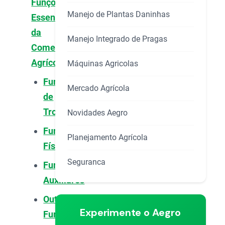
Funções
Manejo de Plantas Daninhas
Essenciais
da
Manejo Integrado de Pragas
Comercialização
Agrícola
Máquinas Agricolas
Funções
Mercado Agrícola
de
Troca
Novidades Aegro
Funções
Planejamento Agrícola
Físicas
Seguranca
Funções
Auxiliares
Outras
Experimente o Aegro
Funções