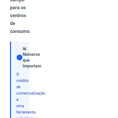
para os
centros
de
consumo
.
📊
Números
que
Compartilhar
Importam
O
crédito
de
comercialização
é
uma
ferramenta