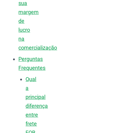
sua
margem
de
lucro
na
comercialização
Perguntas
Frequentes
Qual
a
principal
diferença
entre
frete
FOB