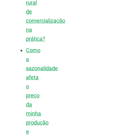
rural
de
comercialização
na
prática?
Como
a
sazonalidade
afeta
o
preço
da
minha
produção
e