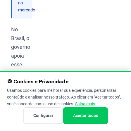
no
mercado.
No
Brasil, o
governo
apoia
esse
processo
🍪 Cookies e Privacidade
com
políticas
Usamos cookies para melhorar sua experiência, personalizar
conteúdo e analisar nosso tráfego. Ao clicar em "Aceitar todos",
públicas
você concorda com o uso de cookies.
Saiba mais
desde
Configurar
Aceitar todos
1943,
quando