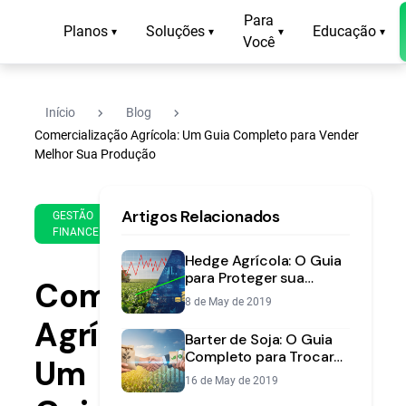
Para
Planos
Soluções
Educação
▾
▾
▾
▾
Você
navigate_next
navigate_next
Início
Blog
Comercialização Agrícola: Um Guia Completo para Vender
Melhor Sua Produção
6 de
17
Artigos Relacionados
Apr
min
GESTÃO
FINANCEIRA
de
de
2022
leitura
Hedge Agrícola: O Guia
para Proteger sua
Comercialização
Produção das Variações
8 de May de 2019
de Preço
Agrícola:
Barter de Soja: O Guia
Completo para Trocar
Um
sua Safra por Insumos
16 de May de 2019