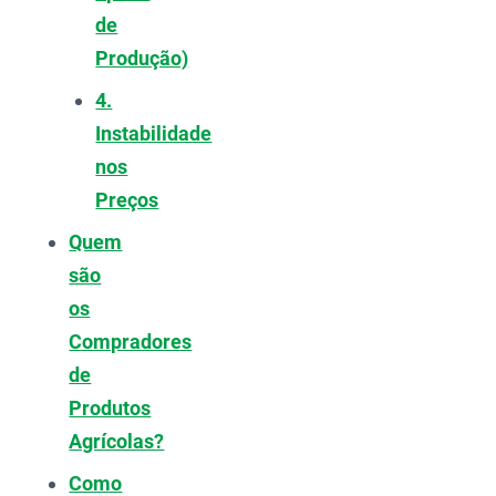
de
Produção)
4.
Instabilidade
nos
Preços
Quem
são
os
Compradores
de
Produtos
Agrícolas?
Como