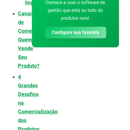
Importantes
Comece a usar o software de
gestão que está ao lado do
Canais
produtor rural.
de
Comercialização:
Configure sua fazenda
Quem
Vende
Seu
Produto?
4
Grandes
Desafios
na
Comercialização
dos
Produtos