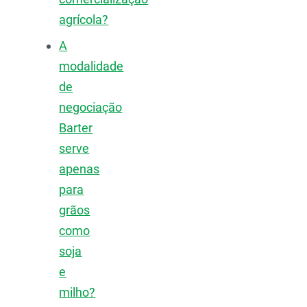
agrícola?
A
modalidade
de
negociação
Barter
serve
apenas
para
grãos
como
soja
e
milho?