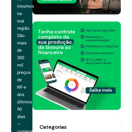
insumos
na
sua
região.
São
mais
de
300
mil
preços
de
NF-e
dos
últimos
90
dias
—
Categorias
comece