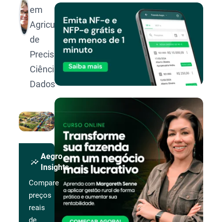
em
Agricultura
de
Precisão e
Ciência de
Dados
Aegro
insights
Insights
Compare
preços
reais
de