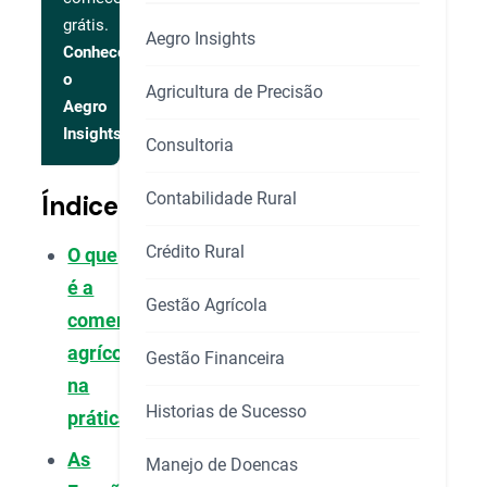
grátis.
Aegro Insights
Conhecer
o
Agricultura de Precisão
Aegro
Insights
Consultoria
Contabilidade Rural
Índice
Crédito Rural
O que
é a
Gestão Agrícola
comercialização
agrícola
Gestão Financeira
na
Historias de Sucesso
prática?
As
Manejo de Doencas