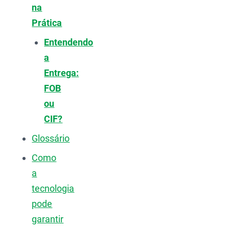
na
Prática
Entendendo
a
Entrega:
FOB
ou
CIF?
Glossário
Como
a
tecnologia
pode
garantir