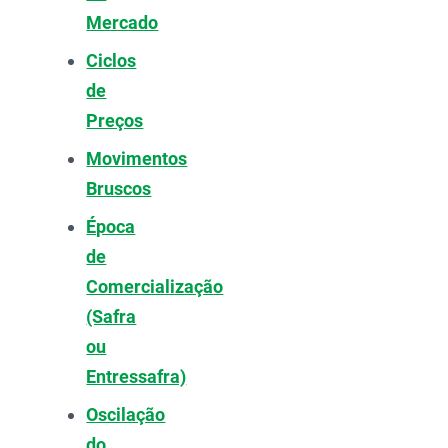
Mercado
Ciclos
de
Preços
Movimentos
Bruscos
Época
de
Comercialização
(Safra
ou
Entressafra)
Oscilação
do