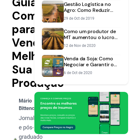
Guia
Gestão Logística no
Agro: Como Reduzir
Completo
Custos de Transporte e
29 de Oct de 2019
Armazenagem
para
Como um produtor de
MT aumentou o lucro
Vender
da soja em 23% com
12 de Nov de 2020
gestão e tecnologia
Melhor
Venda da Soja: Como
Negociar e Garantir o
Sua
Melhor Preço na Safra?
6 de Oct de 2020
Produção
Mário
Bittencourt
Jornalista
e pós-
graduado