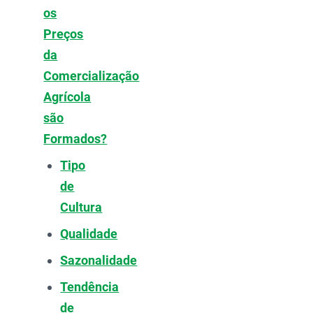
os
Preços
da
Comercialização
Agrícola
são
Formados?
Tipo
de
Cultura
Qualidade
Sazonalidade
Tendência
de