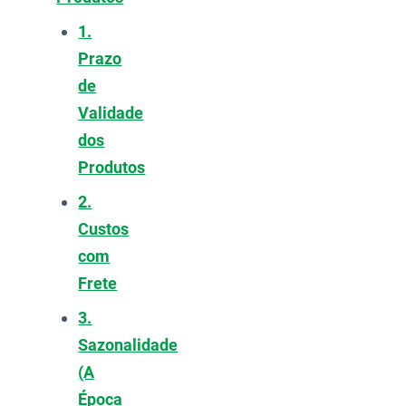
1.
Prazo
de
Validade
dos
Produtos
2.
Custos
com
Frete
3.
Sazonalidade
(A
Época