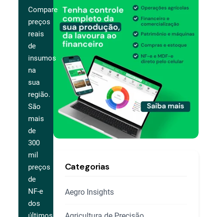
Compare
preços
reais
de
insumos
na
sua
região.
São
mais
de
300
mil
Categorias
preços
de
NF-e
Aegro Insights
dos
Agricultura de Precisão
últimos