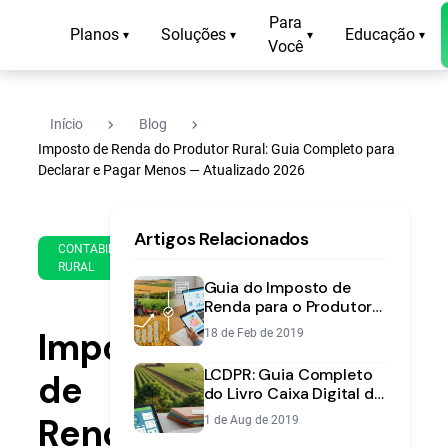
Para
Planos
Soluções
Educação
▾
▾
▾
▾
Você
navigate_next
navigate_next
Início
Blog
Imposto de Renda do Produtor Rural: Guia Completo para
Declarar e Pagar Menos — Atualizado 2026
18
13
Artigos Relacionados
de
min
CONTABILIDADE
Apr
RURAL
de
de
Guia do Imposto de
leitura
2024
Renda para o Produtor
Rural: IRPF e IRPJ Sem
Imposto
18 de Feb de 2019
Complicação —
Atualizado 2026
LCDPR: Guia Completo
de
do Livro Caixa Digital do
Produtor Rural
Renda
1 de Aug de 2019