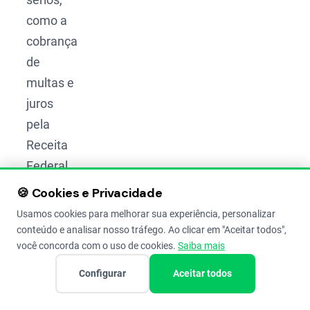
como a
cobrança
de
multas e
juros
pela
Receita
Federal.
Para
🍪 Cookies e Privacidade
quem
Usamos cookies para melhorar sua experiência, personalizar
opera
conteúdo e analisar nosso tráfego. Ao clicar em "Aceitar todos",
você concorda com o uso de cookies.
Saiba mais
como
pessoa
Configurar
Aceitar todos
jurídica,