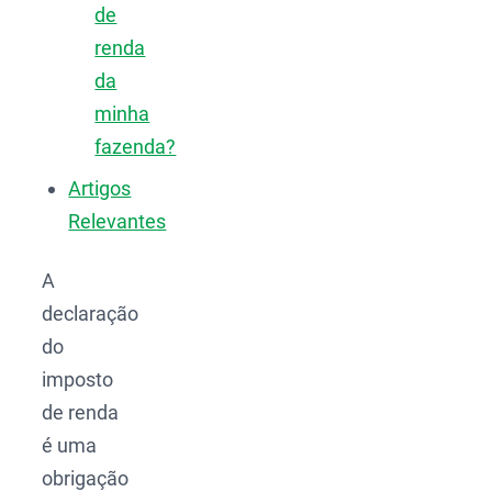
de
renda
da
minha
fazenda?
Artigos
Relevantes
A
declaração
do
imposto
de renda
é uma
obrigação