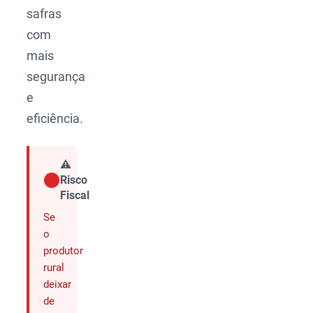
safras
com
mais
segurança
e
eficiência.
⚠️
Risco
Compartilhar
Fiscal
Se
o
produtor
rural
deixar
de