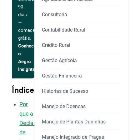
90
Consultoria
dias
—
Contabilidade Rural
comece
grátis.
Crédito Rural
Conhecer
o
Gestão Agrícola
Aegro
Insights
Gestão Financeira
Índice
Historias de Sucesso
Por
Manejo de Doencas
que a
Manejo de Plantas Daninhas
Declaração
de
Manejo Integrado de Pragas