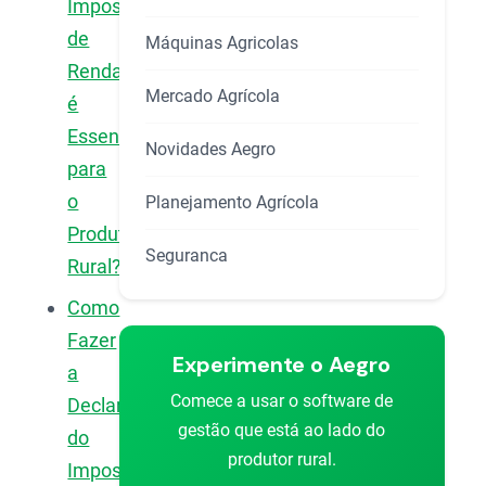
Imposto
de
Máquinas Agricolas
Renda
Mercado Agrícola
é
Essencial
Novidades Aegro
para
o
Planejamento Agrícola
Produtor
Seguranca
Rural?
Como
Fazer
Experimente o Aegro
a
Comece a usar o software de
Declaração
gestão que está ao lado do
do
produtor rural.
Imposto