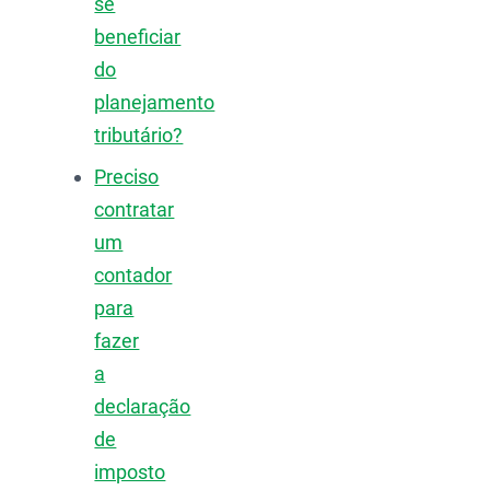
se
beneficiar
do
planejamento
tributário?
Preciso
contratar
um
contador
para
fazer
a
declaração
de
imposto