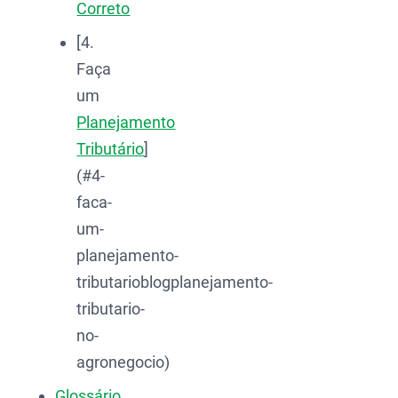
Correto
[4.
Faça
um
Planejamento
Tributário
]
(#4-
faca-
um-
planejamento-
tributarioblogplanejamento-
tributario-
no-
agronegocio)
Glossário