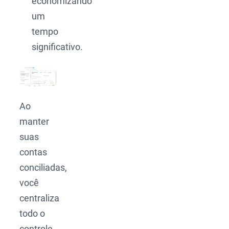
economizando
um
tempo
significativo.
Ao
manter
suas
contas
conciliadas,
você
centraliza
todo o
controle