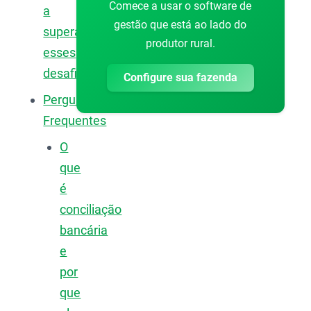
Comece a usar o software de
a
gestão que está ao lado do
superar
produtor rural.
esses
desafios
Configure sua fazenda
Perguntas
Frequentes
O
que
é
conciliação
bancária
e
por
que