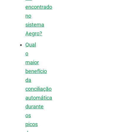
encontrado
no
sistema
Aegro?
Qual
o
maior
benefício
da
conciliação
automática
durante
os
picos