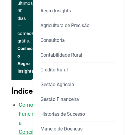
últimos
Aegro Insights
90
dias
Agricultura de Precisão
—
comece
Consultoria
grátis.
Conhecer
Contabilidade Rural
o
Aegro
Crédito Rural
Insights
Gestão Agrícola
Índice
Gestão Financeira
Como
Funciona
Historias de Sucesso
a
Manejo de Doencas
Conciliação