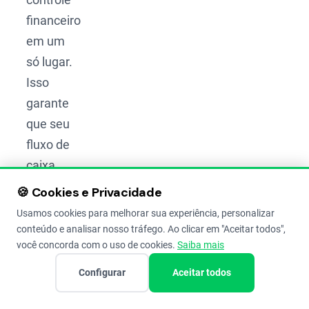
financeiro
em um
só lugar.
Isso
garante
que seu
fluxo de
caixa
reflita a
🍪 Cookies e Privacidade
realidade
Usamos cookies para melhorar sua experiência, personalizar
das suas
conteúdo e analisar nosso tráfego. Ao clicar em "Aceitar todos",
você concorda com o uso de cookies.
Saiba mais
entradas
e saídas
Configurar
Aceitar todos
bancárias,