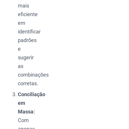
mais
eficiente
em
identificar
padrões
e
sugerir
as
combinações
corretas.
Conciliação
em
Massa:
Com
apenas