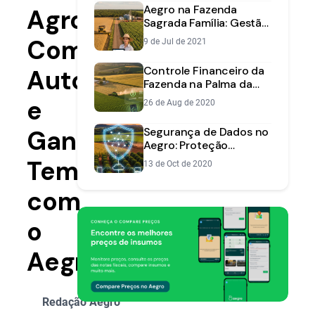
Aegro na Fazenda
Agronegócio:
Sagrada Família: Gestão
Mobile e Aumento de
Como
9 de Jul de 2021
Lucro em MS
Controle Financeiro da
Automatizar
Fazenda na Palma da
Mão: Novidades do App
e
26 de Aug de 2020
Aegro
Ganhar
Segurança de Dados no
Aegro: Proteção
Superior na Nuvem
Tempo
13 de Oct de 2020
com
o
Aegro
Redação Aegro