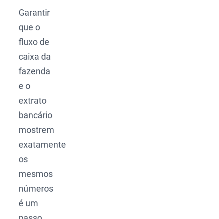
Garantir
que o
fluxo de
caixa da
fazenda
e o
extrato
bancário
mostrem
exatamente
os
mesmos
números
é um
passo