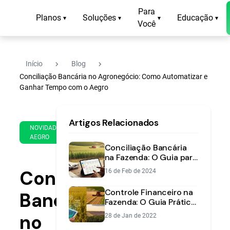
Para
Planos
Soluções
Educação
▾
▾
▾
▾
Você
navigate_next
navigate_next
Início
Blog
Conciliação Bancária no Agronegócio: Como Automatizar e
Ganhar Tempo com o Aegro
16
9
Artigos Relacionados
de
min
NOVIDADES
Feb
AEGRO
de
de
Conciliação Bancária
leitura
2024
na Fazenda: O Guia para
um Controle Financeiro
Conciliação
16 de Feb de 2024
Preciso
Controle Financeiro na
Bancária
Fazenda: O Guia Prático
para Aumentar a
no
28 de Jan de 2022
Rentabilidade