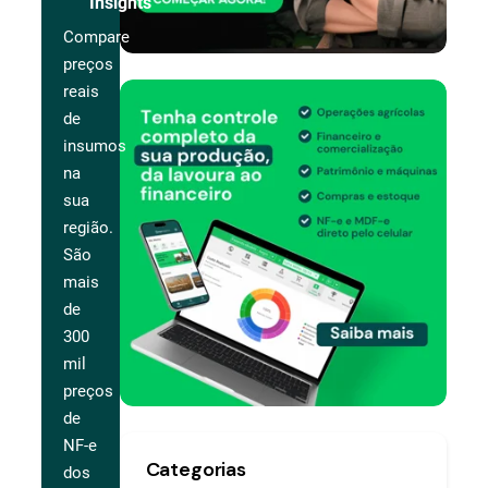
Insights
Compare
preços
reais
de
insumos
na
sua
região.
São
mais
de
300
mil
preços
de
NF-e
Categorias
dos