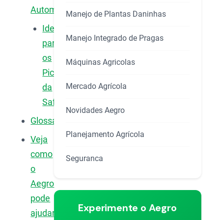
Automatizada?
Manejo de Plantas Daninhas
Ideal
Manejo Integrado de Pragas
para
os
Máquinas Agricolas
Picos
Mercado Agrícola
da
Safra
Novidades Aegro
Glossário
Planejamento Agrícola
Veja
como
Seguranca
o
Aegro
pode
Experimente o Aegro
ajudar