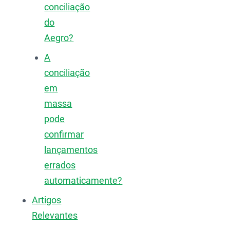
conciliação
do
Aegro?
A
conciliação
em
massa
pode
confirmar
lançamentos
errados
automaticamente?
Artigos
Relevantes