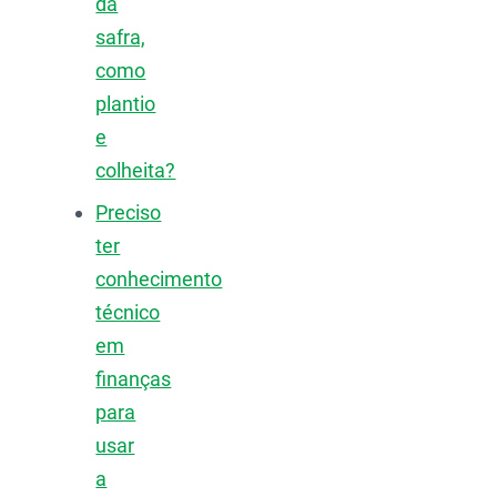
da
safra,
como
plantio
e
colheita?
Preciso
ter
conhecimento
técnico
em
finanças
para
usar
a