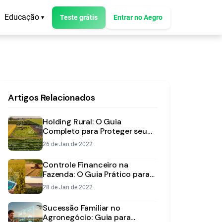
Educação
Teste grátis
Entrar no Aegro
▾
Artigos Relacionados
Holding Rural: O Guia
Completo para Proteger seu
Patrimônio e Reduzir Impostos
26 de Jan de 2022
Controle Financeiro na
Fazenda: O Guia Prático para
Aumentar a Rentabilidade
28 de Jan de 2022
Sucessão Familiar no
Agronegócio: Guia para