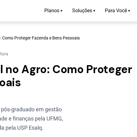
Planos
Soluções
Para Você
▾
▾
▾
o: Como Proteger Fazenda e Bens Pessoais
itura
l no Agro: Como Proteger
oais
 pós-graduado em gestão
ade e finanças pela UFMG,
a pela USP Esalq.