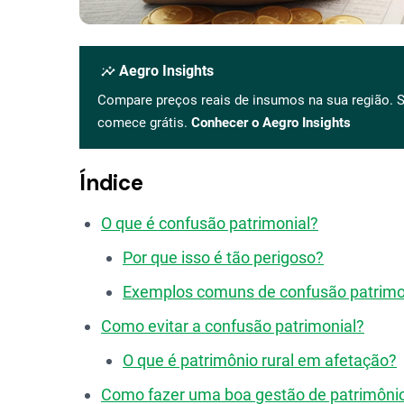
insights
Aegro Insights
Compare preços reais de insumos na sua região. S
comece grátis.
Conhecer o Aegro Insights
Índice
O que é confusão patrimonial?
Por que isso é tão perigoso?
Exemplos comuns de confusão patrimo
Como evitar a confusão patrimonial?
O que é patrimônio rural em afetação?
Como fazer uma boa gestão de patrimônio