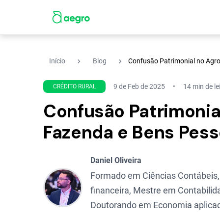
navigate_next
navigate_next
Início
Blog
Confusão Patrimonial no Agr
9 de Feb de 2025
14 min de le
CRÉDITO RURAL
Confusão Patrimonia
Fazenda e Bens Pess
Daniel Oliveira
Formado em Ciências Contábeis,
financeira, Mestre em Contabilid
Doutorando em Economia aplicad