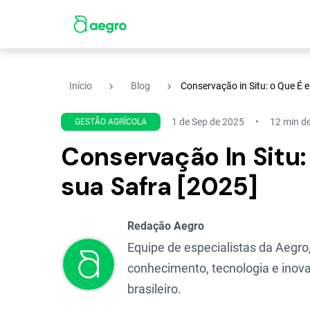
navigate_next
navigate_next
Início
Blog
Conservação in Situ: o Que É
1 de Sep de 2025
12 min de
GESTÃO AGRÍCOLA
Conservação In Situ
sua Safra [2025]
Redação Aegro
Equipe de especialistas da Aegro,
conhecimento, tecnologia e inova
brasileiro.