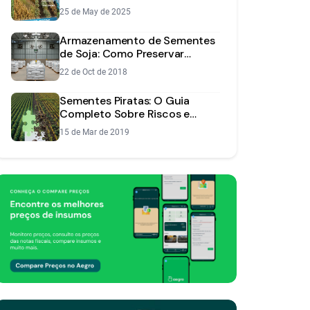
Lavoura
25 de May de 2025
Armazenamento de Sementes
de Soja: Como Preservar
Qualidade e Vigor
22 de Oct de 2018
Sementes Piratas: O Guia
Completo Sobre Riscos e
Como Evitar Prejuízos
15 de Mar de 2019