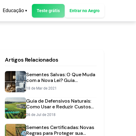
Educação
Teste grátis
Entrar no Aegro
▾
Artigos Relacionados
Sementes Salvas: O Que Muda
com a Nova Lei? Guia
Completo para o Produtor
18 de Mar de 2021
Guia de Defensivos Naturais:
Como Usar e Reduzir Custos
na Lavoura
26 de Jul de 2018
Sementes Certificadas: Novas
Regras para Proteger sua