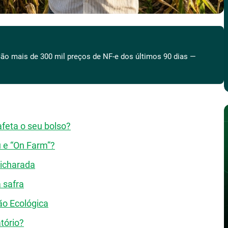
ão mais de 300 mil preços de NF-e dos últimos 90 dias —
afeta o seu bolso?
u e “On Farm”?
bicharada
 safra
ão Ecológica
tório?