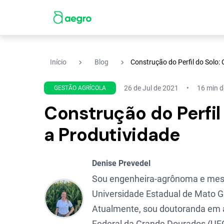
navigate_next
navigate_next
Início
Blog
Construção do Perfil do Solo
26 de Jul de 2021
16 min de
GESTÃO AGRÍCOLA
Construção do Perfi
a Produtividade
Denise Prevedel
Sou engenheira-agrônoma e mes
Universidade Estadual de Mato G
Atualmente, sou doutoranda em 
Federal da Grande Dourados (UF