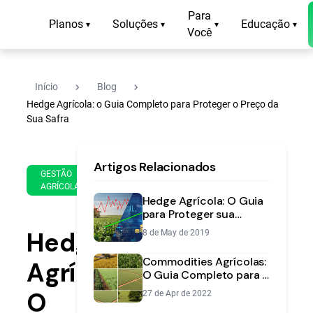
Para
Planos
Soluções
Educação
▾
▾
▾
▾
Você
navigate_next
navigate_next
Início
Blog
Hedge Agrícola: o Guia Completo para Proteger o Preço da
Sua Safra
21
15
Artigos Relacionados
de
min
GESTÃO
Oct
AGRÍCOLA
de
de
Hedge Agrícola: O Guia
leitura
2019
para Proteger sua
Produção das Variações
Hedge
8 de May de 2019
de Preço
Commodities Agrícolas:
Agrícola:
O Guia Completo para o
Produtor Rural
O
27 de Apr de 2022