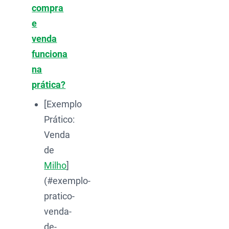
compra
e
venda
funciona
na
prática?
[Exemplo
Prático:
Venda
de
Milho
]
(#exemplo-
pratico-
venda-
de-