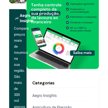
Aegro
insights
Insights
Compare
preços
reais
de
insumos
na
sua
região.
São
Categorias
mais
de
300
Aegro Insights
mil
preços
Agricultura de Precisão