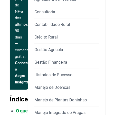
de
NF-e
Consultoria
dos
Contabilidade Rural
últimos
90
Crédito Rural
dias
—
Gestão Agrícola
comece
grátis.
Gestão Financeira
Conhecer
o
Historias de Sucesso
Aegro
Insights
Manejo de Doencas
Índice
Manejo de Plantas Daninhas
O que
Manejo Integrado de Pragas