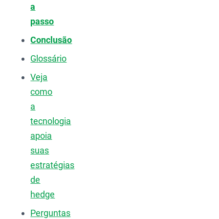
a
passo
Conclusão
Glossário
Veja
como
a
tecnologia
apoia
suas
estratégias
de
hedge
Perguntas