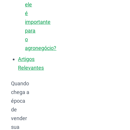
ele
é
importante
para
o
agronegócio?
Artigos
Relevantes
Quando
chega a
época
de
vender
sua