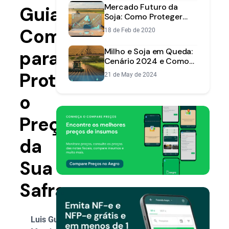
Mercado Futuro da
Guia
Soja: Como Proteger
Preço e Aumentar
Completo
18 de Feb de 2020
Lucros
Milho e Soja em Queda:
para
Cenário 2024 e Como
Proteger sua
Proteger
21 de May de 2024
Rentabilidade
o
Preço
da
Sua
Safra
Luis Gustavo