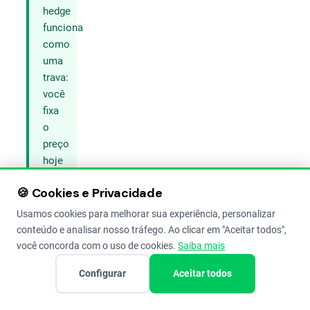
hedge
funciona
como
uma
trava:
você
fixa
o
preço
hoje
para
🍪 Cookies e Privacidade
evitar
que
Usamos cookies para melhorar sua experiência, personalizar
oscilações
conteúdo e analisar nosso tráfego. Ao clicar em "Aceitar todos",
negativas
você concorda com o uso de cookies.
Saiba mais
do
Configurar
Aceitar todos
mercado
corroam