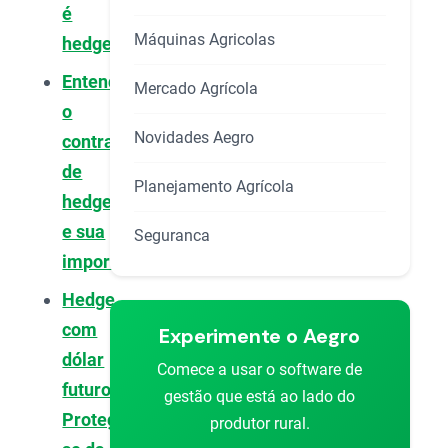
é
Máquinas Agricolas
hedge?
Entendendo
Mercado Agrícola
o
Novidades Aegro
contrato
de
Planejamento Agrícola
hedge
e sua
Seguranca
importância
Hedge
com
Experimente o Aegro
dólar
Comece a usar o software de
futuro:
gestão que está ao lado do
Protegendo-
produtor rural.