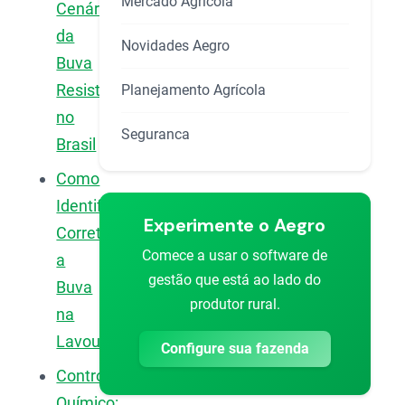
Mercado Agrícola
Cenário
da
Novidades Aegro
Buva
Resistente
Planejamento Agrícola
no
Seguranca
Brasil
Como
Identificar
Experimente o Aegro
Corretamente
Comece a usar o software de
a
gestão que está ao lado do
Buva
produtor rural.
na
Lavoura
Configure sua fazenda
Controle
Químico: