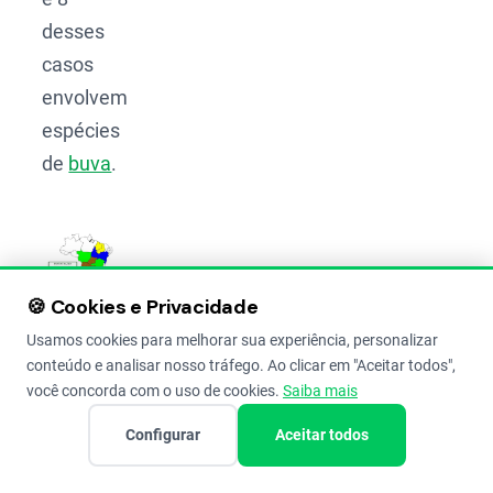
desses
casos
envolvem
espécies
de
buva
.
🍪 Cookies e Privacidade
Usamos cookies para melhorar sua experiência, personalizar
Infestação
conteúdo e analisar nosso tráfego. Ao clicar em "Aceitar todos",
de buva
você concorda com o uso de cookies.
Saiba mais
resistente
a glifosato
Configurar
Aceitar todos
no Brasil.
(Fonte: