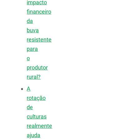
impacto
financeiro
da
buva
resistente
para
o
produtor
rural?
A
rotação
de
culturas
realmente
ajuda