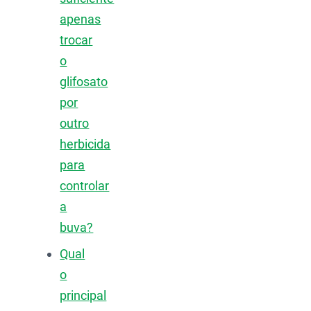
apenas
trocar
o
glifosato
por
outro
herbicida
para
controlar
a
buva?
Qual
o
principal