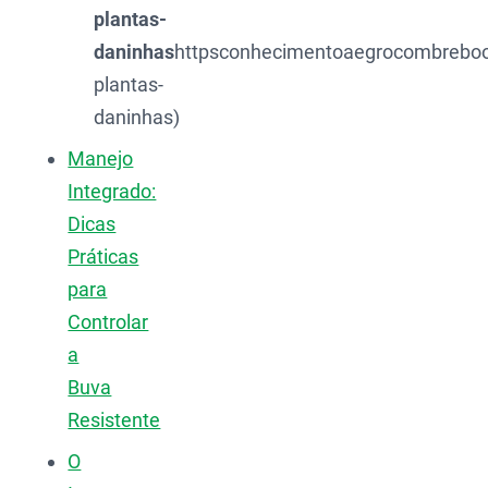
plantas-
daninhas
httpsconhecimentoaegrocombreboo
plantas-
daninhas)
Manejo
Integrado:
Dicas
Práticas
para
Controlar
a
Buva
Resistente
O