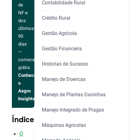
Contabilidade Rural
de
NF-e
Crédito Rural
dos
últimos
Gestão Agrícola
90
dias
Gestão Financeira
—
comece
Historias de Sucesso
grátis.
Conhecer
Manejo de Doencas
o
Aegro
Manejo de Plantas Daninhas
Insights
Manejo Integrado de Pragas
Índice
Máquinas Agricolas
O