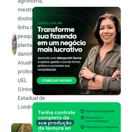
agrônoma,
mestre e
doutora na
linha de
pesquisa de
plantas
daninhas.
Atualmente
professora da
UEL
(Universidade
Estadual de
Londrina).