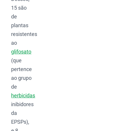
15 são
de
plantas
resistentes
ao
glifosato
(que
pertence
ao grupo
de
herbicidas
inibidores
da
EPSPs),
e 8