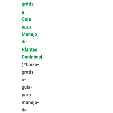
grátis
o
Guia
para
Manejo
de
Plantas
Daninhas
]
(#
baixe-
gratis-
o-
guia-
para-
manejo-
de-