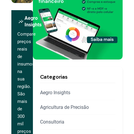
Aegro
insights
Insights
Compare
preços
reais
de
insumos
na
Categorias
sua
região.
Aegro Insights
São
mais
Agricultura de Precisão
de
300
Consultoria
mil
preços