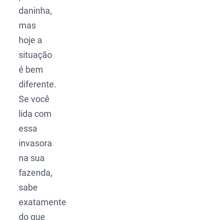
daninha,
mas
hoje a
situação
é bem
diferente.
Se você
lida com
essa
invasora
na sua
fazenda,
sabe
exatamente
do que