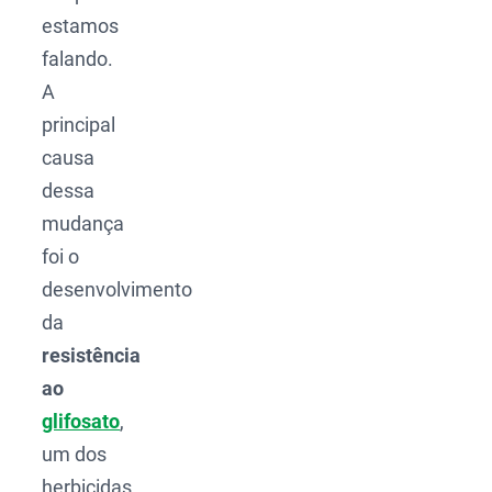
estamos
falando.
A
principal
causa
dessa
mudança
foi o
desenvolvimento
da
resistência
ao
glifosato
,
um dos
herbicidas