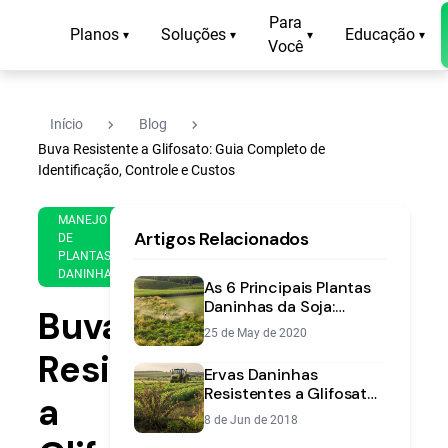
Para
Planos
Soluções
Educação
▾
▾
▾
▾
Você
navigate_next
navigate_next
Início
Blog
Buva Resistente a Glifosato: Guia Completo de
Identificação, Controle e Custos
4 de
15
MANEJO
Artigos Relacionados
Jun
min
DE
PLANTAS
de
de
DANINHAS
2018
leitura
As 6 Principais Plantas
Daninhas da Soja:
Buva
Identificação e
25 de May de 2020
Controle
Resistente
Ervas Daninhas
Resistentes a Glifosato:
a
Guia | Aegro
8 de Jun de 2018