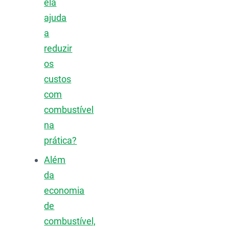
ela
ajuda
a
reduzir
os
custos
com
combustível
na
prática?
Além
da
economia
de
combustível,