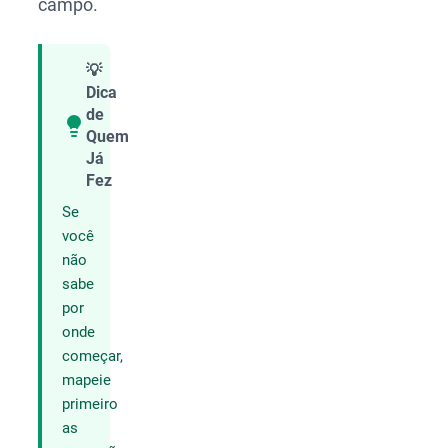
campo.
💡
Dica
de
Quem
Compartilhar
Já
Fez
Se
você
não
sabe
por
onde
começar,
mapeie
primeiro
as