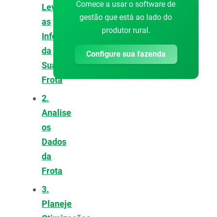
Comece a usar o software de
Levante
gestão que está ao lado do
as
produtor rural.
Informações
da
Configure sua fazenda
Sua
Frota
2.
Analise
os
Dados
da
Frota
3.
Planeje