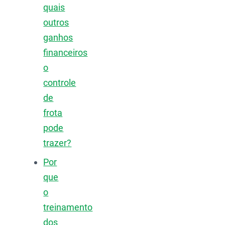
quais
outros
ganhos
financeiros
o
controle
de
frota
pode
trazer?
Por
que
o
treinamento
dos