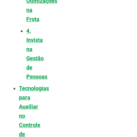
Otimizações
na
Frota
4.
Invista
na
Gestão
de
Pessoas
Tecnologias
para
Auxiliar
no
Controle
de