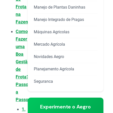
Frota
Manejo de Plantas Daninhas
na
Manejo Integrado de Pragas
Fazenda?
Como
Máquinas Agricolas
Fazer
Mercado Agrícola
uma
Boa
Novidades Aegro
Gestão
Planejamento Agrícola
de
Frota?
Seguranca
Passo
a
Passo
Experimente o Aegro
1.