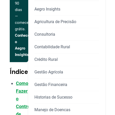
90
Aegro Insights
dias
—
Agricultura de Precisão
comece
grátis.
Consultoria
Conhecer
o
Contabilidade Rural
Aegro
Insights
Crédito Rural
Índice
Gestão Agrícola
Como
Gestão Financeira
Fazer
Historias de Sucesso
o
Controle
Manejo de Doencas
de