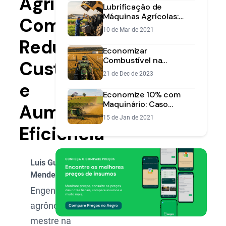
Agrícola:
Lubrificação de
Máquinas Agrícolas:
Como
Maximize Vida Útil e
10 de Mar de 2021
Eficiência
Reduzir
Economizar
Combustível na
Custos
Fazenda: Guia para
21 de Dec de 2023
Reduzir Custos
e
Economize 10% com
Maquinário: Caso
Aumentar
Fazenda Graça de Deus
15 de Jan de 2021
Eficiência
Luis Gustavo
Mendes
Engenheiro
agrônomo,
mestre na