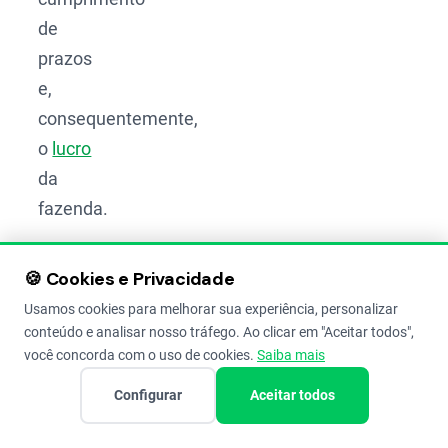
de
prazos
e,
consequentemente,
o
lucro
da
fazenda.
Para
🍪 Cookies e Privacidade
começar
Usamos cookies para melhorar sua experiência, personalizar
o
conteúdo e analisar nosso tráfego. Ao clicar em "Aceitar todos",
controle
você concorda com o uso de cookies.
Saiba mais
da frota,
Configurar
Aceitar todos
o
primeiro