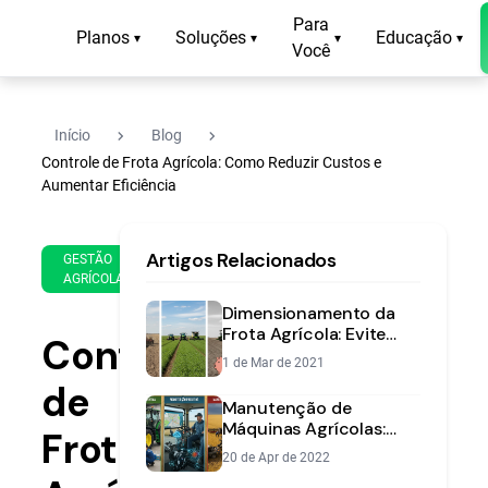
Para
Planos
Soluções
Educação
▾
▾
▾
▾
Você
navigate_next
navigate_next
Início
Blog
Controle de Frota Agrícola: Como Reduzir Custos e
Aumentar Eficiência
2 de
16
Artigos Relacionados
Mar
min
GESTÃO
AGRÍCOLA
de
de
2020
leitura
Dimensionamento da
Frota Agrícola: Evite
Controle
Prejuízos e Aumente
1 de Mar de 2021
Lucros
de
Manutenção de
Máquinas Agrícolas:
Frota
Preditiva, Preventiva e
20 de Apr de 2022
Corretiva