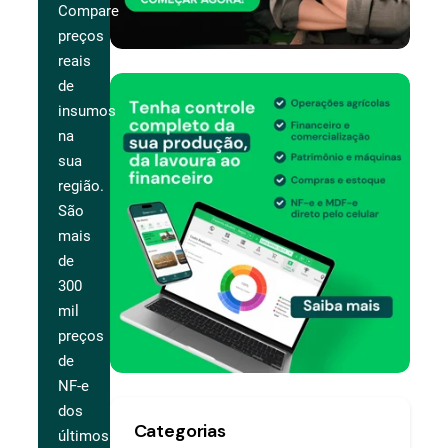
Compare
preços
reais
de
insumos
na
sua
região.
São
mais
de
300
mil
preços
de
NF-e
dos
Categorias
últimos