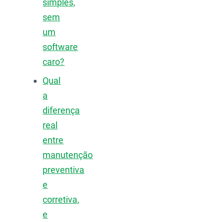
simples,
sem
um
software
caro?
Qual
a
diferença
real
entre
manutenção
preventiva
e
corretiva,
e