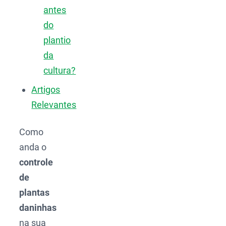
antes
do
plantio
da
cultura?
Artigos
Relevantes
Como
anda o
controle
de
plantas
daninhas
na sua