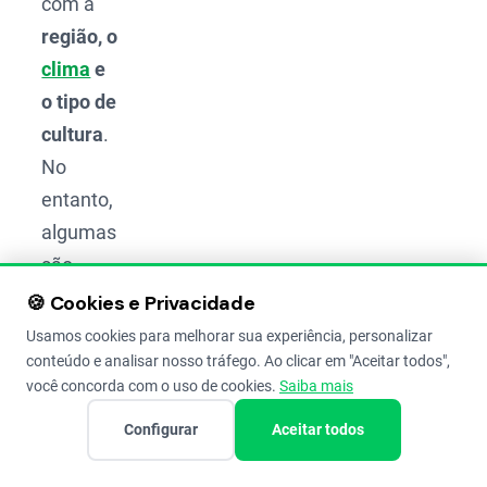
com a
região, o
clima
e
o tipo de
cultura
.
No
entanto,
algumas
são
conhecidas
🍪 Cookies e Privacidade
em todo
Usamos cookies para melhorar sua experiência, personalizar
o Brasil
conteúdo e analisar nosso tráfego. Ao clicar em "Aceitar todos",
você concorda com o uso de cookies.
Saiba mais
pela sua
forte
Configurar
Aceitar todos
capacidade