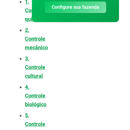
1.
Configure sua fazenda
Controle
químico
2.
Controle
mecânico
3.
Controle
cultural
4.
Controle
biológico
5.
Controle