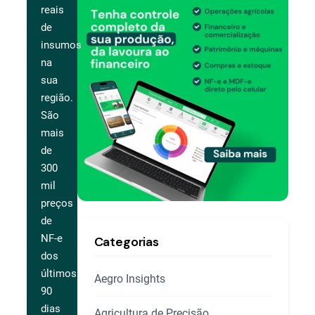
reais
de
insumos
na
sua
região.
São
mais
de
300
mil
preços
de
NF-e
Categorias
dos
últimos
Aegro Insights
90
dias
Agricultura de Precisão