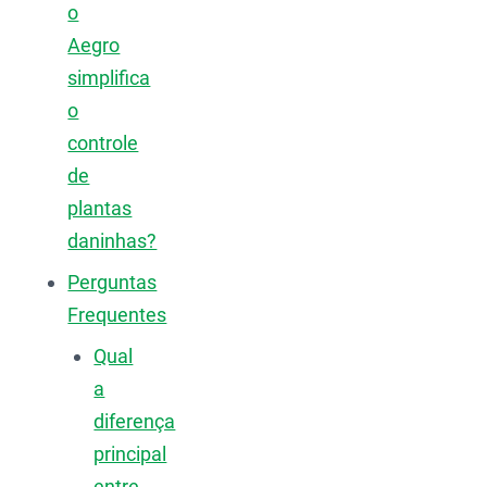
o
Aegro
simplifica
o
controle
de
plantas
daninhas?
Perguntas
Frequentes
Qual
a
diferença
principal
entre