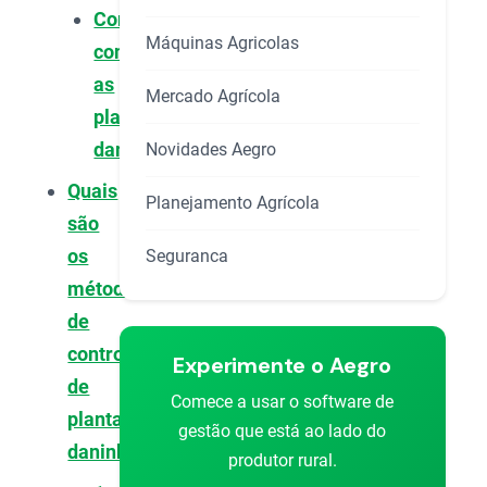
Como
Máquinas Agricolas
controlar
as
Mercado Agrícola
plantas
daninhas?
Novidades Aegro
Quais
Planejamento Agrícola
são
os
Seguranca
métodos
de
controle
Experimente o Aegro
de
Comece a usar o software de
plantas
gestão que está ao lado do
daninhas?
produtor rural.