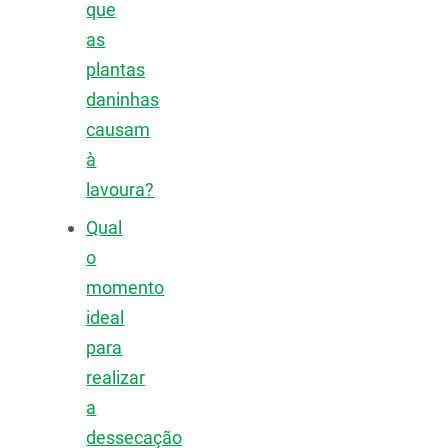
que
as
plantas
daninhas
causam
à
lavoura?
Qual
o
momento
ideal
para
realizar
a
dessecação