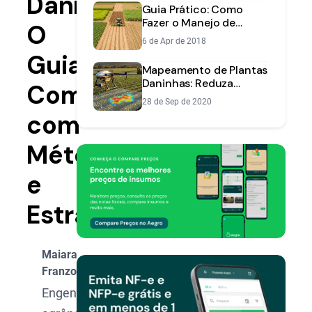
Daninhas:
Guia Prático: Como
Fazer o Manejo de
O
Plantas Daninhas no
6 de Apr de 2018
Plantio Direto
Guia
Mapeamento de Plantas
Daninhas: Reduza
Completo
Custos e Aumente
28 de Sep de 2020
Eficiência
com
Métodos
e
Estratégias
Maiara
Franzoni
Engenheira