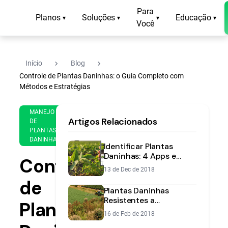
Para
Planos
Soluções
Educação
▾
▾
▾
▾
Você
navigate_next
navigate_next
Início
Blog
Controle de Plantas Daninhas: o Guia Completo com
Métodos e Estratégias
8 de
17
MANEJO
Artigos Relacionados
Feb
min
DE
PLANTAS
de
de
DANINHAS
2018
leitura
Identificar Plantas
Daninhas: 4 Apps e
Controle
Livros para Manejo
13 de Dec de 2018
Eficiente
de
Plantas Daninhas
Resistentes a
Plantas
Herbicidas:
16 de Feb de 2018
Identificação e Manejo