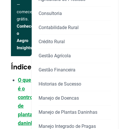
—
comece
Consultoria
grátis.
Conhecer
Contabilidade Rural
o
Aegro
Crédito Rural
Insights
Gestão Agrícola
Índice
Gestão Financeira
O que
Historias de Sucesso
é o
controle
Manejo de Doencas
de
Manejo de Plantas Daninhas
plantas
daninhas?
Manejo Integrado de Pragas