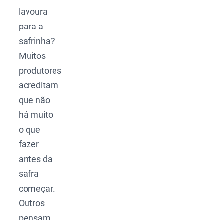
lavoura
para a
safrinha?
Muitos
produtores
acreditam
que não
há muito
o que
fazer
antes da
safra
começar.
Outros
pensam