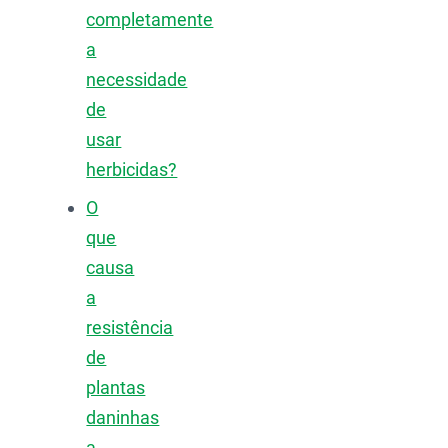
completamente
a
necessidade
de
usar
herbicidas?
O
que
causa
a
resistência
de
plantas
daninhas
a