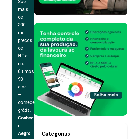
São
mais
de
300
mil
preços
de
NF-e
dos
últimos
90
dias
—
comece
grátis.
Conhecer
o
Categorias
Aegro