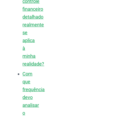
controle
financeiro
detalhado
realmente
se
aplica
à
minha
realidade?
Com
que
frequência
devo
analisar
o