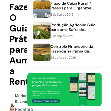
Fluxo de Caixa Rural: 4
Fazenda:
Passos para Organizar
Sua Fazenda
O
3 de Sep de 2019
Produção Agrícola: Guia
Guia
para uma Safra de
Sucesso | Aegro
Prático
8 de Sep de 2021
para
Controle Financeiro da
Fazenda na Palma da
Mão: Novidades do App
Aumentar
26 de Aug de 2020
Aegro
a
Rentabilidade
Mariana
Rezende
Redatora