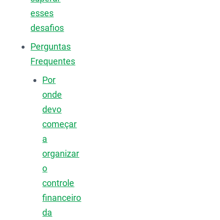
esses
desafios
Perguntas
Frequentes
Por
onde
devo
começar
a
organizar
o
controle
financeiro
da