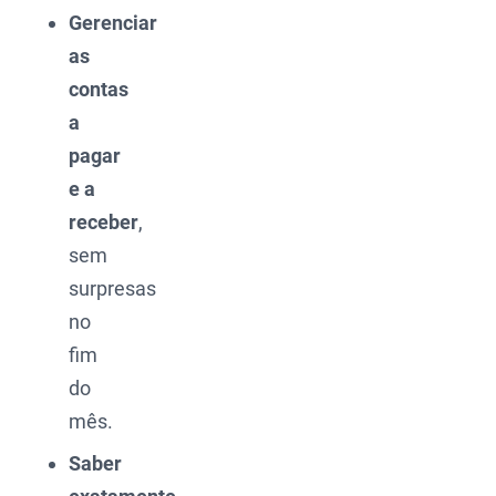
Gerenciar
as
contas
a
pagar
e a
receber
,
sem
surpresas
no
fim
do
mês.
Saber