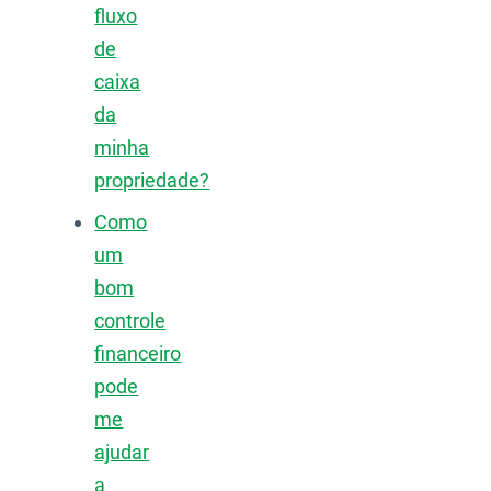
fluxo
de
caixa
da
minha
propriedade?
Como
um
bom
controle
financeiro
pode
me
ajudar
a