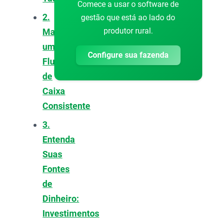
Comece a usar o software de
2.
gestão que está ao lado do
produtor rural.
Mantenha
um
Configure sua fazenda
Fluxo
de
Caixa
Consistente
3.
Entenda
Suas
Fontes
de
Dinheiro:
Investimentos