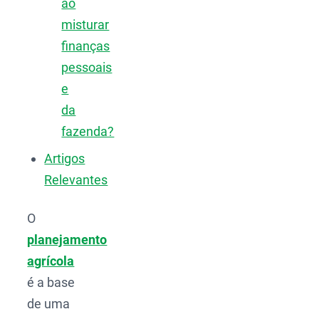
ao
misturar
finanças
pessoais
e
da
fazenda?
Artigos
Relevantes
O
planejamento
agrícola
é a base
de uma