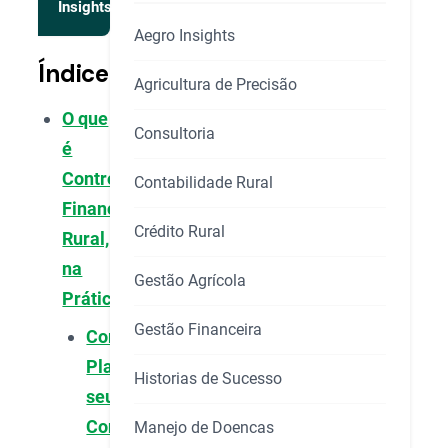
Insights
Aegro Insights
Índice
Agricultura de Precisão
O que
Consultoria
é
Controle
Contabilidade Rural
Financeiro
Crédito Rural
Rural,
na
Gestão Agrícola
Prática?
Gestão Financeira
Como
Planejar
Historias de Sucesso
seu
Controle
Manejo de Doencas