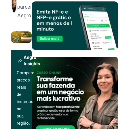
parceira
Aegro.
Aegro
insights
Insights
Compare
preços
reais
de
insumos
na
sua
região.