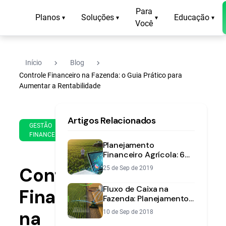
Para
Planos
Soluções
Educação
▾
▾
▾
▾
Você
navigate_next
navigate_next
Início
Blog
Controle Financeiro na Fazenda: o Guia Prático para
Aumentar a Rentabilidade
28
16
Artigos Relacionados
de
min
GESTÃO
Jan
FINANCEIRA
de
de
Planejamento
leitura
2022
Financeiro Agrícola: 6
Passos para o Sucesso
Controle
25 de Sep de 2019
Fluxo de Caixa na
Financeiro
Fazenda: Planejamento
de Safra e Lucro
na
10 de Sep de 2018