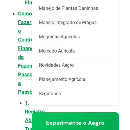
Financeiro
Manejo de Plantas Daninhas
Como
Fazer
Manejo Integrado de Pragas
o
Máquinas Agricolas
Controle
Financeiro
Mercado Agrícola
da
Novidades Aegro
Fazenda
Passo
Planejamento Agrícola
a
Passo
Seguranca
1.
Registre
Absolutamente
Experimente o Aegro
Tudo