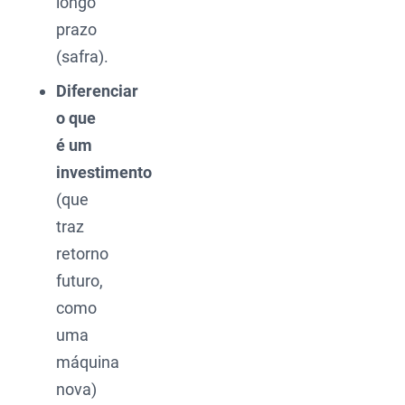
longo
prazo
(safra).
Diferenciar
o que
é um
investimento
(que
traz
retorno
futuro,
como
uma
máquina
nova)