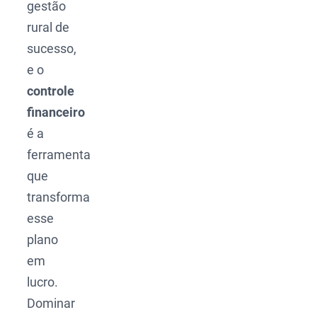
gestão
rural de
sucesso,
e o
controle
financeiro
é a
ferramenta
que
transforma
esse
plano
em
lucro.
Dominar