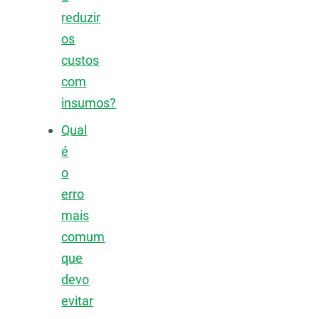
reduzir
os
custos
com
insumos?
Qual
é
o
erro
mais
comum
que
devo
evitar