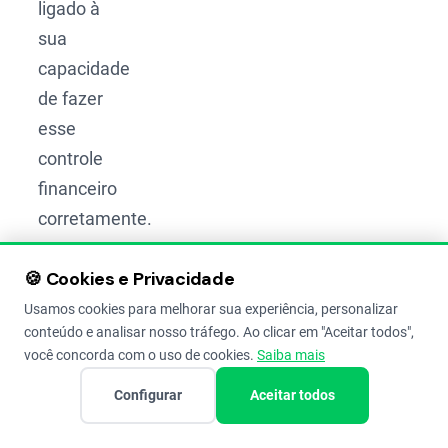
ligado à
sua
capacidade
de fazer
esse
controle
financeiro
corretamente.
Manter
🍪 Cookies e Privacidade
os
gastos e
Usamos cookies para melhorar sua experiência, personalizar
conteúdo e analisar nosso tráfego. Ao clicar em "Aceitar todos",
as
você concorda com o uso de cookies.
Saiba mais
despesas
Configurar
Aceitar todos
sob
controle