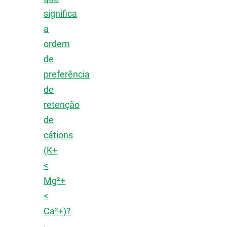
significa
a
ordem
de
preferência
de
retenção
de
cátions
(K+
<
Mg²+
<
Ca²+)?