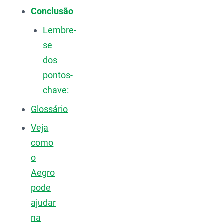
Conclusão
Lembre-
se
dos
pontos-
chave:
Glossário
Veja
como
o
Aegro
pode
ajudar
na