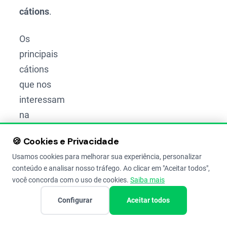
cátions
.
Os
principais
cátions
que nos
interessam
na
agricultura
🍪 Cookies e Privacidade
são
Usamos cookies para melhorar sua experiência, personalizar
nutrientes
conteúdo e analisar nosso tráfego. Ao clicar em "Aceitar todos",
vitais,
você concorda com o uso de cookies.
Saiba mais
como:
Configurar
Aceitar todos
Cálcio