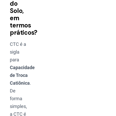
do
Solo,
em
termos
práticos?
CTC é a
sigla
para
Capacidade
de Troca
Catiônica
.
De
forma
simples,
a CTC é