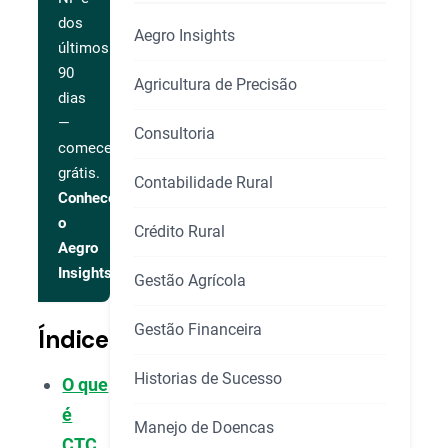
dos
Aegro Insights
últimos
90
Agricultura de Precisão
dias
—
Consultoria
comece
grátis.
Contabilidade Rural
Conhecer
o
Crédito Rural
Aegro
Insights
Gestão Agrícola
Gestão Financeira
Índice
Historias de Sucesso
O que
é
Manejo de Doencas
CTC