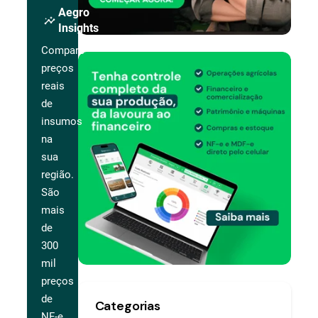
Aegro
insights
Insights
Compare
preços
reais
de
insumos
na
sua
região.
São
mais
de
300
mil
preços
de
Categorias
NF-e