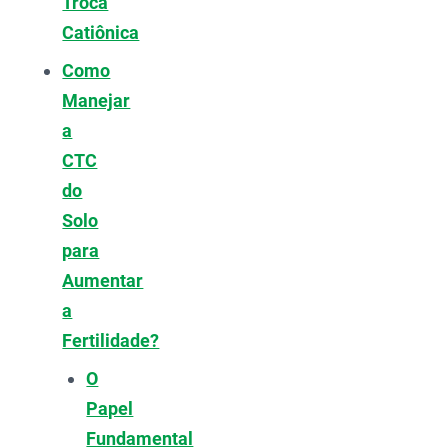
Troca
Catiônica
Como
Manejar
a
CTC
do
Solo
para
Aumentar
a
Fertilidade?
O
Papel
Fundamental