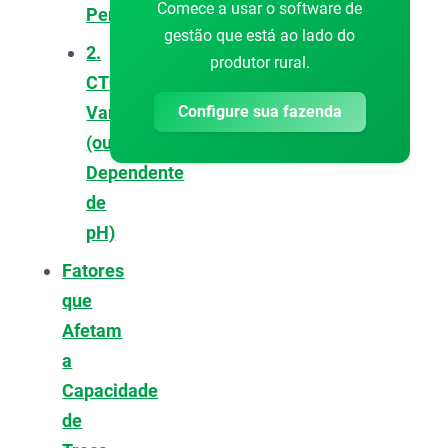
Comece a usar o software de
Permanente
gestão que está ao lado do
2.
produtor rural.
CTC
Configure sua fazenda
Variável
(ou
Dependente
de
pH)
Fatores
que
Afetam
a
Capacidade
de