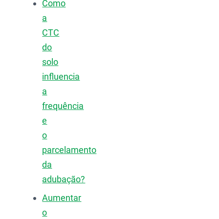
Como
a
CTC
do
solo
influencia
a
frequência
e
o
parcelamento
da
adubação?
Aumentar
o