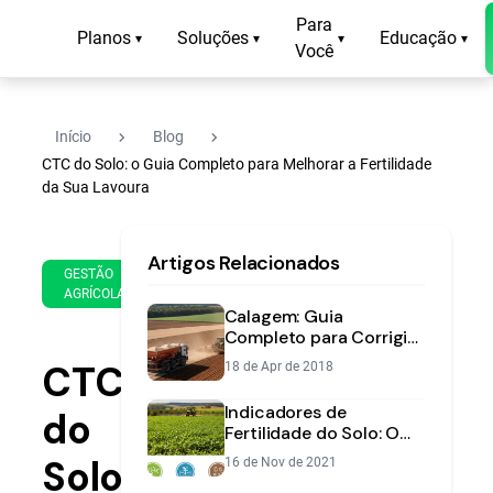
Para
Planos
Soluções
Educação
▾
▾
▾
▾
Você
navigate_next
navigate_next
Início
Blog
CTC do Solo: o Guia Completo para Melhorar a Fertilidade
da Sua Lavoura
22
16
Artigos Relacionados
de
min
GESTÃO
Aug
AGRÍCOLA
de
de
Calagem: Guia
leitura
2018
Completo para Corrigir
Acidez e Aumentar
CTC
18 de Apr de 2018
Produtividade
Indicadores de
do
Fertilidade do Solo: O
Guia para Entender sua
Solo:
16 de Nov de 2021
Análise