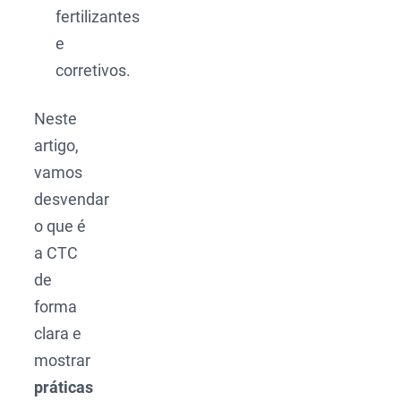
fertilizantes
e
corretivos.
Neste
artigo,
vamos
desvendar
o que é
a CTC
de
forma
clara e
mostrar
práticas