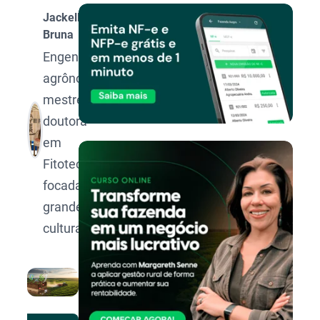
Jackellyne
Bruna
Engenheira
agrônoma,
mestre e
doutora
em
Fitotecnia
focada em
grandes
culturas.