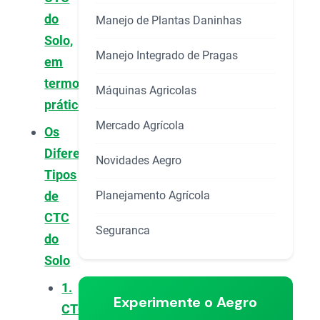
do
Manejo de Plantas Daninhas
Solo,
Manejo Integrado de Pragas
em
termos
Máquinas Agricolas
práticos?
Mercado Agrícola
Os
Diferentes
Novidades Aegro
Tipos
Planejamento Agrícola
de
CTC
Seguranca
do
Solo
1.
Experimente o Aegro
CTC