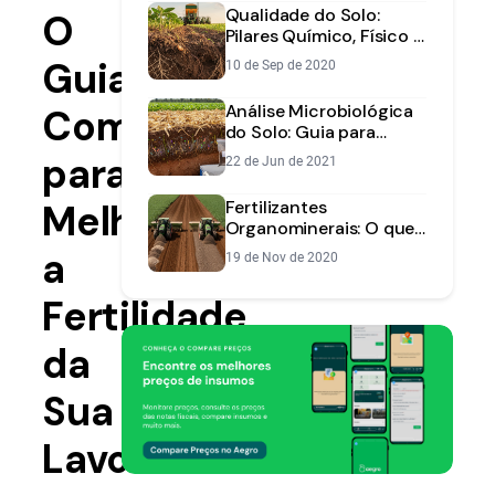
Qualidade do Solo:
O
Pilares Químico, Físico e
Biológico
Guia
10 de Sep de 2020
Análise Microbiológica
Completo
do Solo: Guia para
Avaliar a Saúde da Terra
para
22 de Jun de 2021
Melhorar
Fertilizantes
Organominerais: O que
são e quando valem a
a
19 de Nov de 2020
pena na sua lavoura?
Fertilidade
da
Sua
Lavoura