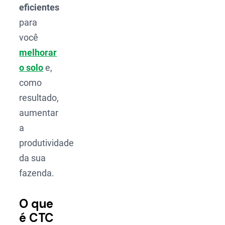
eficientes
para
você
melhorar
o solo
e,
como
resultado,
aumentar
a
produtividade
da sua
fazenda.
O que
é CTC