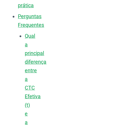
prática
Perguntas
Frequentes
Qual
a
principal
diferença
entre
a
CTC
Efetiva
(t)
e
a