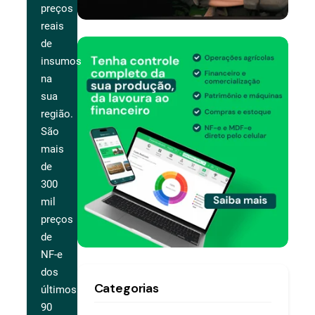
preços
reais
de
insumos
na
sua
região.
São
mais
de
300
mil
preços
de
NF-e
dos
Categorias
últimos
90