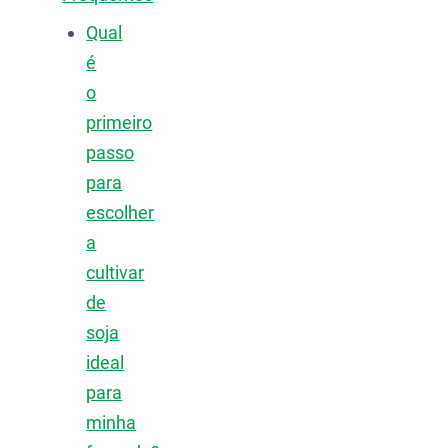
Qual
é
o
primeiro
passo
para
escolher
a
cultivar
de
soja
ideal
para
minha