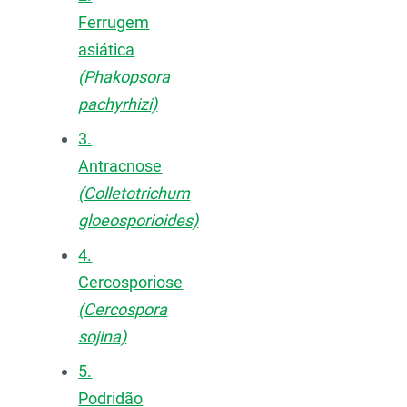
Ferrugem
asiática
(Phakopsora
pachyrhizi)
3.
Antracnose
(Colletotrichum
gloeosporioides)
4.
Cercosporiose
(Cercospora
sojina)
5.
Podridão