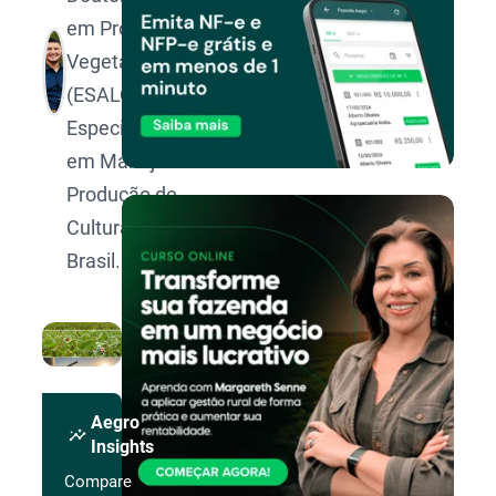
em Produção
Vegetal pela
(ESALQ/USP).
Especialista
em Manejo e
Produção de
Culturas no
Brasil.
Aegro
insights
Insights
Compare