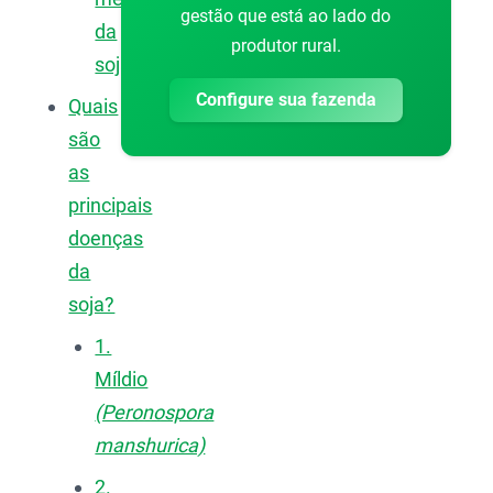
gestão que está ao lado do
da
produtor rural.
soja
Configure sua fazenda
Quais
são
as
principais
doenças
da
soja?
1.
Míldio
(Peronospora
manshurica)
2.