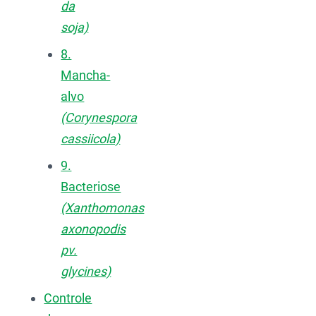
da
soja)
8.
Mancha-
alvo
(Corynespora
cassiicola)
9.
Bacteriose
(Xanthomonas
axonopodis
pv.
glycines)
Controle