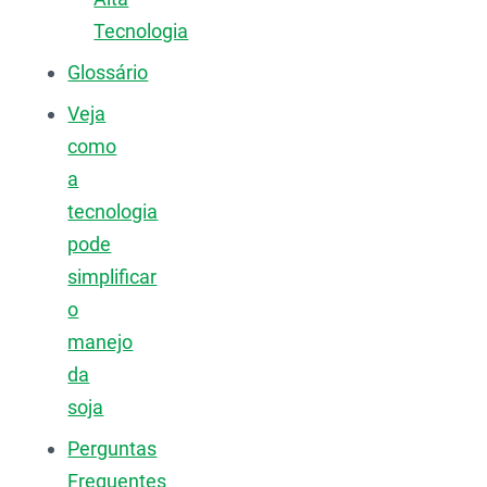
Tecnologia
Glossário
Veja
como
a
tecnologia
pode
simplificar
o
manejo
da
soja
Perguntas
Frequentes