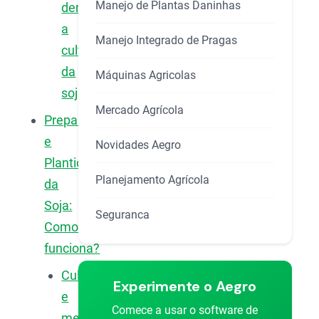
Manejo de Plantas Daninhas
demora
a
Manejo Integrado de Pragas
cultura
da
Máquinas Agricolas
soja?
Mercado Agrícola
Preparo
e
Novidades Aegro
Plantio
Planejamento Agrícola
da
Soja:
Seguranca
Como
funciona?
Cultivares
Experimente o Aegro
e
Comece a usar o software de
melhoramento