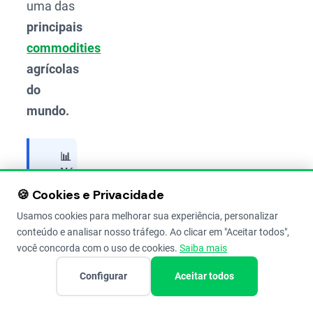
uma das
principais
commodities
agrícolas
do
mundo.
📊
Números
que
Compartilhar
🍪 Cookies e Privacidade
Importam
Usamos cookies para melhorar sua experiência, personalizar
Com
conteúdo e analisar nosso tráfego. Ao clicar em "Aceitar todos",
uma
você concorda com o uso de cookies.
Saiba mais
produção
superior
Configurar
Aceitar todos
a
120