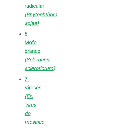
radicular
(Phytophthora
sojae)
6.
Mofo
branco
(Sclerotinia
sclerotiorum)
7.
Viroses
(Ex:
Vírus
do
mosaico