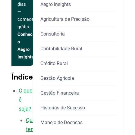
Aegro Insights
dias
—
Agricultura de Precisão
comece
grátis.
Consultoria
Conhecer
o
Contabilidade Rural
Aegro
Insights
Crédito Rural
Índice
Gestão Agrícola
O que
Gestão Financeira
é
Historias de Sucesso
soja?
Quanto
Manejo de Doencas
tempo