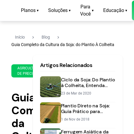
Para
Planos
Soluções
Educação
▾
▾
▾
▾
Você
navigate_next
navigate_next
Início
Blog
Guia Completo da Cultura da Soja: do Plantio À Colheita
17
21
Artigos Relacionados
de
min
AGRICULTURA
Feb
DE PRECISÃO
de
de
Ciclo da Soja: Do Plantio
leitura
2025
à Colheita, Entenda
Todas as Etapas
Guia
23 de Mar de 2020
Plantio Direto na Soja:
Completo
Guia Prático para
Aumentar a
da
1 de Nov de 2018
Produtividade
Ferrugem Asiática da