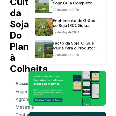
Cultura
Soja: Guia Completo
sobre Ciclo,
da
29 de Jan de 2020
Identificação e Manejo
Enchimento de Grãos
Soja:
de Soja (R5): Guia
Completo para Proteger
Do
27 de May de 2021
sua Produtividade
Plantio
Pacto da Soja: O Que
Muda Para o Produtor
Rural?
à
29 de Jan de 2025
Colheita
Alasse Oliveira
Engenheiro
Agrônomo,
Mestre e
Doutorando