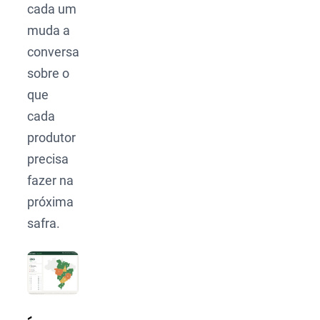
cada um
muda a
conversa
sobre o
que
cada
produtor
precisa
fazer na
próxima
safra.