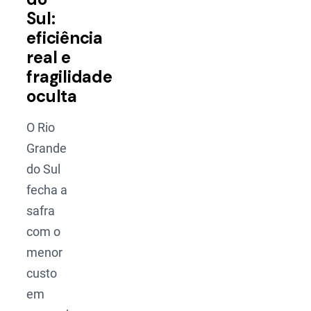
Sul:
eficiência
real e
fragilidade
oculta
O Rio
Grande
do Sul
fecha a
safra
com o
menor
custo
em