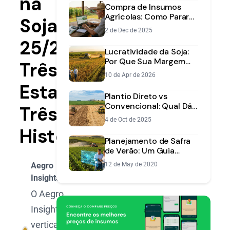
na
Compra de Insumos
Agrícolas: Como Parar
Soja
de Perder Dinheiro?
2 de Dec de 2025
25/26:
Lucratividade da Soja:
Por Que Sua Margem
Três
Caiu (e o Que Fazer
10 de Apr de 2026
Agora)
Estados,
Plantio Direto vs
Convencional: Qual Dá
Três
Mais Lucro? [2025]
4 de Oct de 2025
Histórias
Planejamento de Safra
de Verão: Um Guia
Prático para Aumentar
Aegro
12 de May de 2020
sua Produtividade
Insights
O Aegro
Insights é a
vertical de