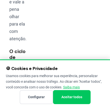
e vale a
pena
olhar
para ela
com
atenção.
O ciclo
de
frustrações
🍪 Cookies e Privacidade
que
mudou
Usamos cookies para melhorar sua experiência, personalizar
o
conteúdo e analisar nosso tráfego. Ao clicar em "Aceitar todos",
comportamento
você concorda com o uso de cookies.
Saiba mais
do
Configurar
Aceitar todos
produtor
Quem