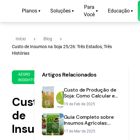
Para
Planos
Soluções
Educação
▾
▾
▾
▾
Você
navigate_next
navigate_next
Início
Blog
Custo de Insumos na Soja 25/26: Três Estados, Três
Histórias
4 de
11
Artigos Relacionados
May
min
AEGRO
INSIGHTS
de
de
2026
leitura
Custo de Produção de
Soja: Como Calcular e
Custo
Planejar a Safra
19 de Feb de 2025
2024/2025
de
Guia Completo sobre
Insumos Agrícolas:
Insumos
Tipos, Compra e
17 de Mar de 2025
Tendências para 2025