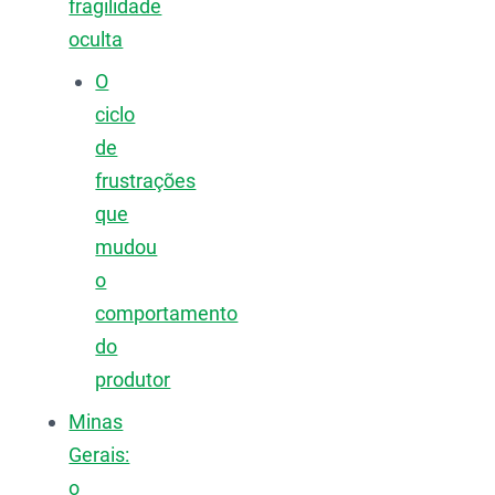
fragilidade
oculta
O
ciclo
de
frustrações
que
mudou
o
comportamento
do
produtor
Minas
Gerais:
o