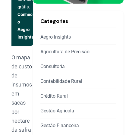
grátis.
Conhecer
Categorias
o
Aegro
Aegro Insights
Insights
Agricultura de Precisão
O mapa
de custo
Consultoria
de
Contabilidade Rural
insumos
em
Crédito Rural
sacas
Gestão Agrícola
por
hectare
Gestão Financeira
da safra