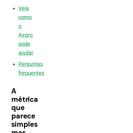
Veja
como
o
Aegro
pode
ajudar
Perguntas
frequentes
A
métrica
que
parece
simples
mas