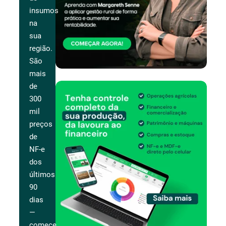
insumos
na
sua
região.
São
mais
de
300
mil
preços
de
NF-e
dos
últimos
90
dias
—
comece