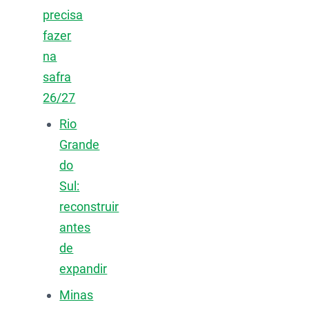
precisa
fazer
na
safra
26/27
Rio
Grande
do
Sul:
reconstruir
antes
de
expandir
Minas