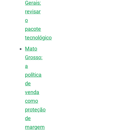
Gerais:
revisar
o
pacote
tecnológico
Mato
Grosso:
a
política
de
venda
como
proteção
de
margem