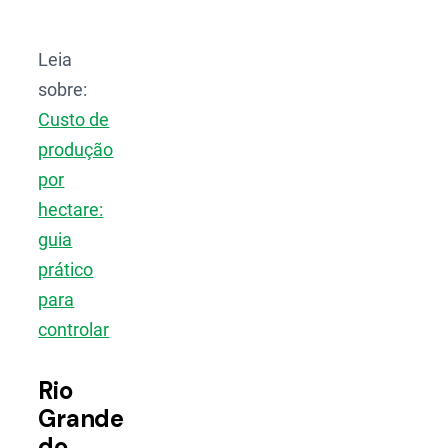
Leia
sobre:
Custo de
produção
por
hectare:
guia
prático
para
controlar
Rio
Grande
do