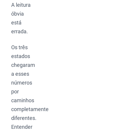
A leitura
óbvia
está
errada.
Os três
estados
chegaram
a esses
números
por
caminhos
completamente
diferentes.
Entender