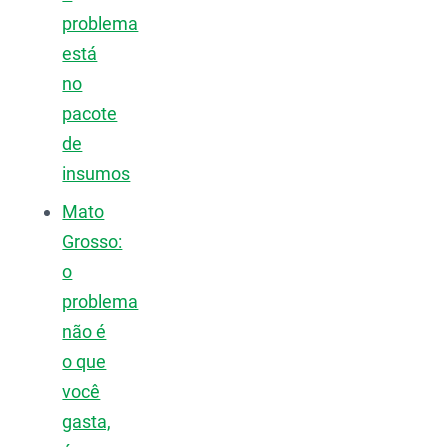
problema
está
no
pacote
de
insumos
Mato
Grosso:
o
problema
não é
o que
você
gasta,