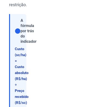
restrição.
A
fórmula
por trás
Compartilhar
do
indicador
Custo
(sc/ha)
=
Custo
absoluto
(R$/ha)
÷
Preço
recebido
(R$/sc)