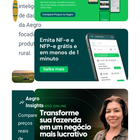
inteligência
de dados
da Aegro
focada no
produtor
rural.
Aegro
insights
Insights
Compare
preços
reais
de