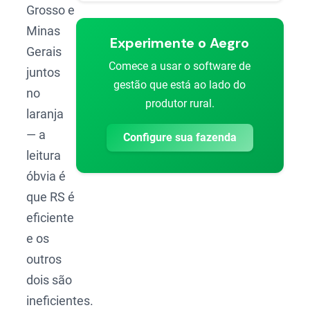
Grosso e
Minas
Experimente o Aegro
Gerais
Comece a usar o software de
juntos
gestão que está ao lado do
no
produtor rural.
laranja
— a
Configure sua fazenda
leitura
óbvia é
que RS é
eficiente
e os
outros
dois são
ineficientes.