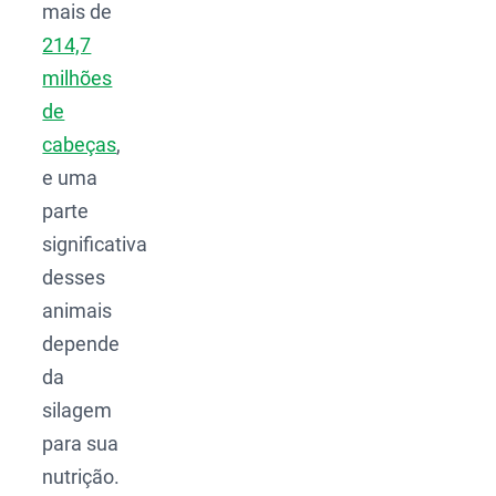
mais de
214,7
milhões
de
cabeças
,
e uma
parte
significativa
desses
animais
depende
da
silagem
para sua
nutrição.