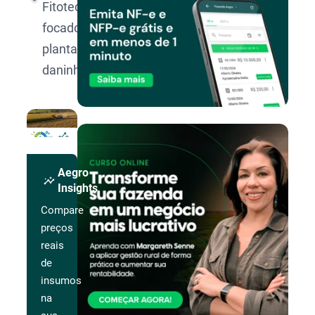
Fitotecnia
focado em
plantas
daninhas.
Aegro
insights
Insights
Compare
preços
reais
de
insumos
na