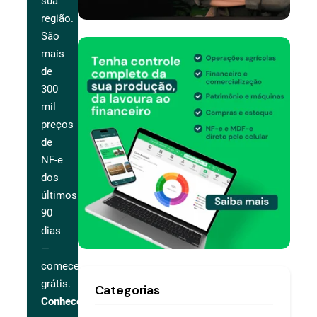
sua
região.
São
mais
de
300
mil
preços
de
NF-e
dos
últimos
90
dias
—
comece
grátis.
Categorias
Conhecer