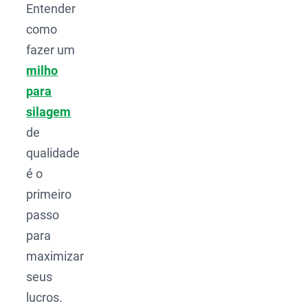
Entender
como
fazer um
milho
para
silagem
de
qualidade
é o
primeiro
passo
para
maximizar
seus
lucros.