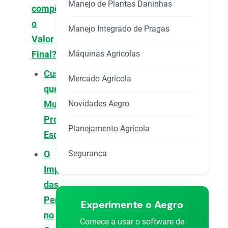
Manejo de Plantas Daninhas
compõe
o
Manejo Integrado de Pragas
Valor
Máquinas Agricolas
Final?
Custos
Mercado Agrícola
que
Novidades Aegro
Muitos
Produtores
Planejamento Agrícola
Esquecem
Seguranca
O
Impacto
das
Perdas
Experimente o Aegro
no
Comece a usar o software de