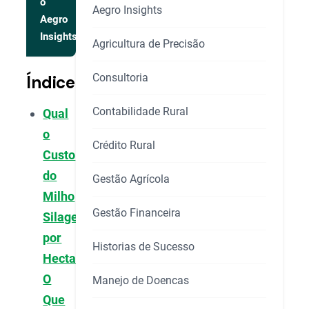
o
Aegro Insights
Aegro
Insights
Agricultura de Precisão
Consultoria
Índice
Contabilidade Rural
Qual
o
Crédito Rural
Custo
do
Gestão Agrícola
Milho
Gestão Financeira
Silagem
por
Historias de Sucesso
Hectare:
O
Manejo de Doencas
Que