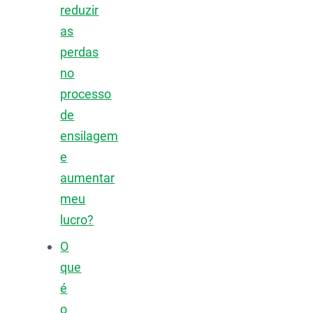
reduzir
as
perdas
no
processo
de
ensilagem
e
aumentar
meu
lucro?
O
que
é
o