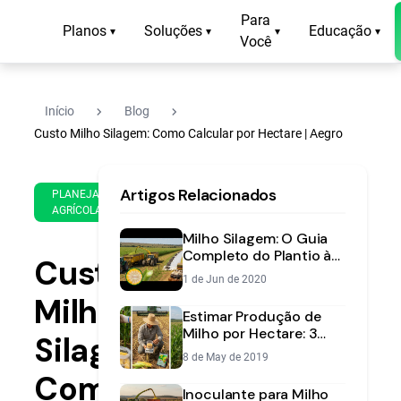
Para
Planos
Soluções
Educação
▾
▾
▾
▾
Você
navigate_next
navigate_next
Início
Blog
Custo Milho Silagem: Como Calcular por Hectare | Aegro
6 de
12
Artigos Relacionados
Dec
min
PLANEJAMENTO
AGRÍCOLA
de
de
2019
leitura
Milho Silagem: O Guia
Completo do Plantio à
Custo
Colheita para Máxima
1 de Jun de 2020
Produtividade
Milho
Estimar Produção de
Milho por Hectare: 3
Silagem:
Métodos Pré-Colheita
8 de May de 2019
Como
Inoculante para Milho