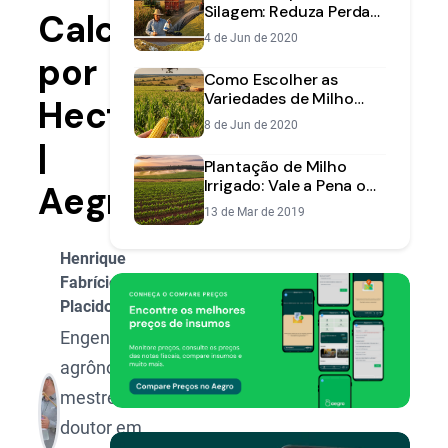
Silagem: Reduza Perdas
Calcular
e Aumente Qualidade
4 de Jun de 2020
por
Como Escolher as
Variedades de Milho
Hectare
Mais Produtivas Para a
8 de Jun de 2020
Sua Realidade
|
Plantação de Milho
Irrigado: Vale a Pena o
Aegro
Investimento na
13 de Mar de 2019
Safrinha?
Henrique
Fabrício
Placido
Engenheiro
agrônomo,
mestre e
doutor em