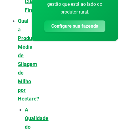
Custo
gestão que está ao lado do
Final
produtor rural.
Qual
Configure sua fazenda
a
Produção
Média
de
Silagem
de
Milho
por
Hectare?
A
Qualidade
do