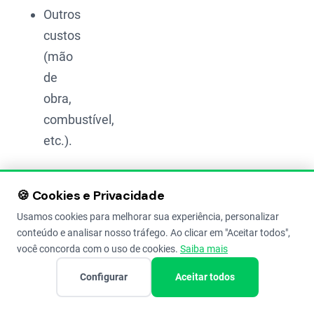
Outros
custos
(mão
de
obra,
combustível,
etc.).
Por isso,
🍪 Cookies e Privacidade
ter todos
Usamos cookies para melhorar sua experiência, personalizar
esses
conteúdo e analisar nosso tráfego. Ao clicar em "Aceitar todos",
custos
você concorda com o uso de cookies.
Saiba mais
anotados
Configurar
Aceitar todos
e na
palma