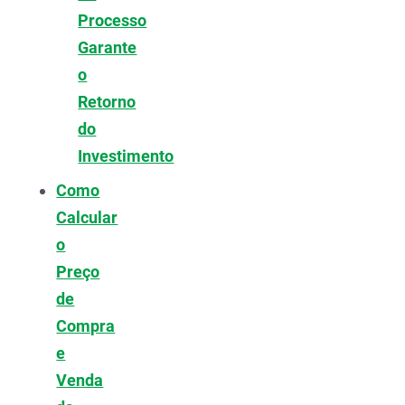
Processo
Garante
o
Retorno
do
Investimento
Como
Calcular
o
Preço
de
Compra
e
Venda