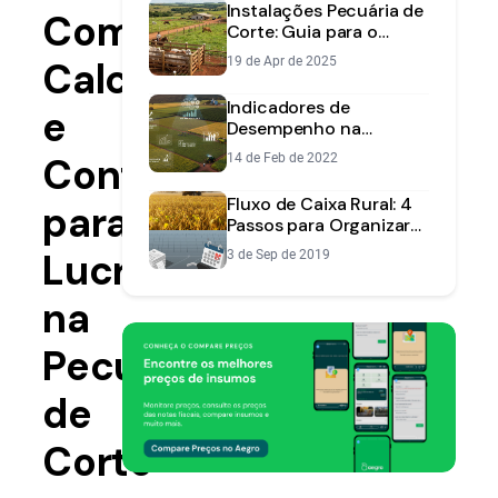
Instalações Pecuária de
Como
Corte: Guia para o
Lucro [2025]
Calcular
19 de Apr de 2025
Indicadores de
e
Desempenho na
Fazenda: Como Medir e
Controlar
14 de Feb de 2022
Aumentar seu Lucro
Fluxo de Caixa Rural: 4
para
Passos para Organizar
Sua Fazenda
Lucrar
3 de Sep de 2019
na
Pecuária
de
Corte