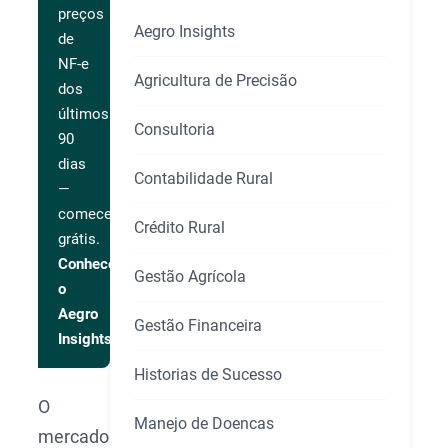
preços
Aegro Insights
de
NF-e
Agricultura de Precisão
dos
últimos
Consultoria
90
dias
Contabilidade Rural
—
comece
Crédito Rural
grátis.
Conhecer
Gestão Agrícola
o
Aegro
Gestão Financeira
Insights
Historias de Sucesso
O
Manejo de Doencas
mercado