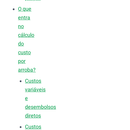
O que
entra
no
cálculo
do
custo
por
arroba?
Custos
variáveis
e
desembolsos
diretos
Custos