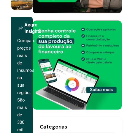
Aegro
insights
Insights
Compare
preços
reais
de
insumos
na
sua
região.
São
mais
de
300
Categorias
mil