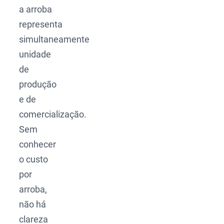
a arroba
representa
simultaneamente
unidade
de
produção
e de
comercialização.
Sem
conhecer
o custo
por
arroba,
não há
clareza