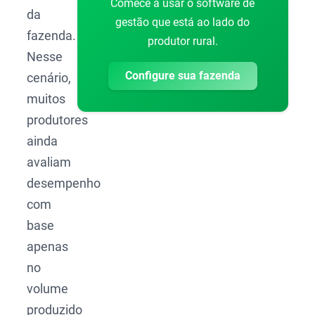
Comece a usar o software de
da
gestão que está ao lado do
fazenda.
produtor rural.
Nesse
Configure sua fazenda
cenário,
muitos
produtores
ainda
avaliam
desempenho
com
base
apenas
no
volume
produzido