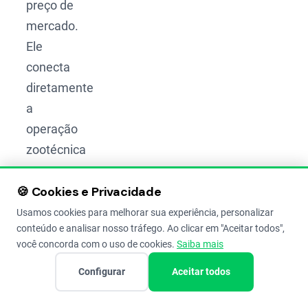
preço de
mercado.
Ele
conecta
diretamente
a
operação
zootécnica
ao
🍪 Cookies e Privacidade
resultado
financeiro,
Usamos cookies para melhorar sua experiência, personalizar
conteúdo e analisar nosso tráfego. Ao clicar em "Aceitar todos",
permitindo
você concorda com o uso de cookies.
Saiba mais
avaliar
Configurar
Aceitar todos
eficiência
e