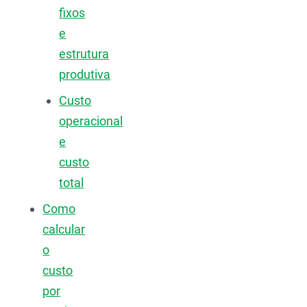
fixos
e
estrutura
produtiva
Custo
operacional
e
custo
total
Como
calcular
o
custo
por