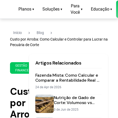
Para
Planos
Soluções
Educação
▾
▾
▾
▾
Você
navigate_next
navigate_next
Início
Blog
Custo por Arroba: Como Calcular e Controlar para Lucrar na
Pecuária de Corte
12
12
Artigos Relacionados
de
min
GESTÃO
May
FINANCEIRA
de
de
Fazenda Mista: Como Calcular e
leitura
2026
Comparar a Rentabilidade Real de
Grãos e Pecuária de Corte
Custo
24 de Apr de 2026
Nutrição de Gado de
por
Corte: Volumoso vs
Concentrado [2025]
3 de Jun de 2025
Arroba: