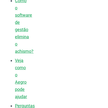
Como
o
software
de
gestão
elimina
o
achismo?
Veja
como
o
Aegro
pode
ajudar
Perguntas