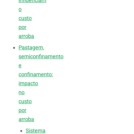
influenciam
o
custo
por
arroba
Pastagem,
semiconfinamento
e
confinamento:
impacto
no
custo
por
arroba
Sistema