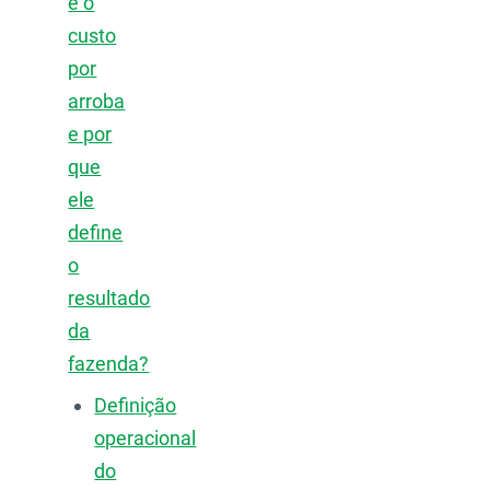
é o
custo
por
arroba
e por
que
ele
define
o
resultado
da
fazenda?
Definição
operacional
do