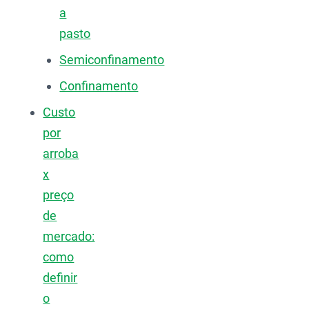
a
pasto
Semiconfinamento
Confinamento
Custo
por
arroba
x
preço
de
mercado:
como
definir
o