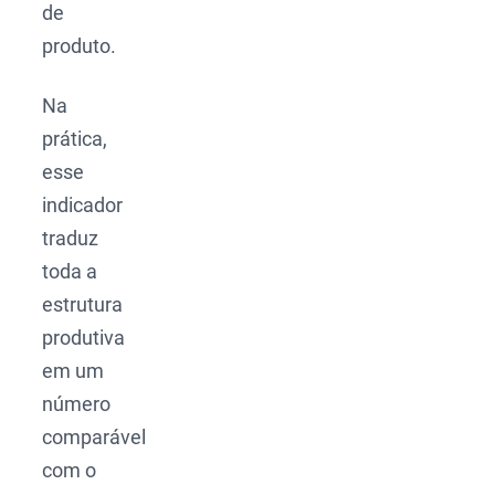
de
produto.
Na
prática,
esse
indicador
traduz
toda a
estrutura
produtiva
em um
número
comparável
com o