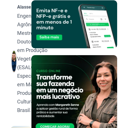
Alasse Oliveira
Engenheiro
Agrônomo,
Mestre e
Doutorando
em Produção
Vegetal pela
(ESALQ/USP).
Especialista
em Manejo e
Produção de
Culturas no
Brasil.