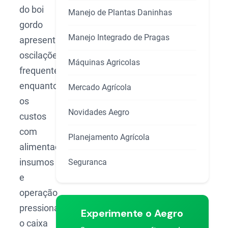
do boi
Manejo de Plantas Daninhas
gordo
Manejo Integrado de Pragas
apresenta
oscilações
Máquinas Agricolas
frequentes,
enquanto
Mercado Agrícola
os
Novidades Aegro
custos
com
Planejamento Agrícola
alimentação,
insumos
Seguranca
e
operação
pressionam
Experimente o Aegro
o caixa