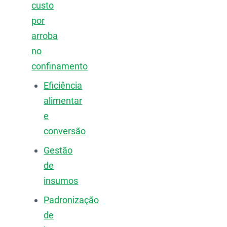
custo
por
arroba
no
confinamento
Eficiência
alimentar
e
conversão
Gestão
de
insumos
Padronização
de