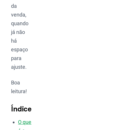
da
venda,
quando
já não
há
espaço
para
ajuste.
Boa
leitura!
Índice
O que