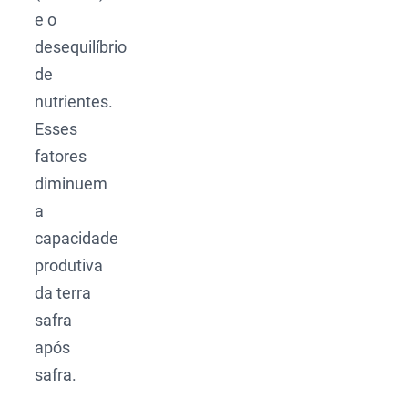
e o
desequilíbrio
de
nutrientes.
Esses
fatores
diminuem
a
capacidade
produtiva
da terra
safra
após
safra.