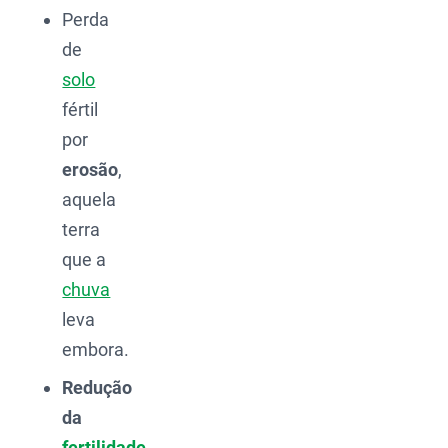
Perda
de
solo
fértil
por
erosão
,
aquela
terra
que a
chuva
leva
embora.
Redução
da
fertilidade