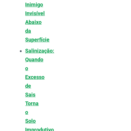
Inimigo
Invisível
Abaixo
da
Superfície
Salinização:
Quando
o
Excesso
de
Sais
Torna
o
Solo
Improdutivo