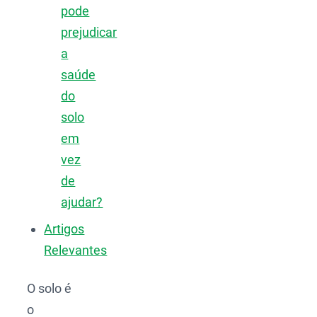
pode
prejudicar
a
saúde
do
solo
em
vez
de
ajudar?
Artigos
Relevantes
O solo é
o