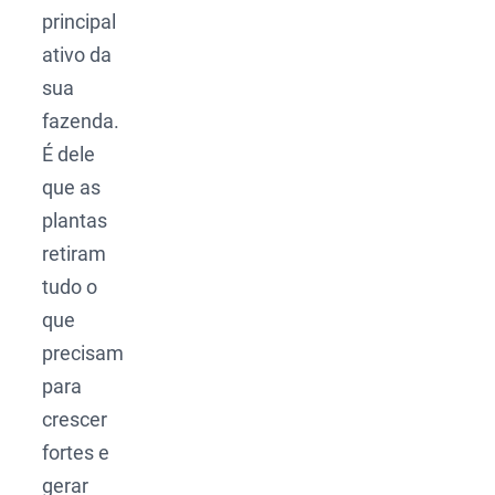
principal
ativo da
sua
fazenda.
É dele
que as
plantas
retiram
tudo o
que
precisam
para
crescer
fortes e
gerar