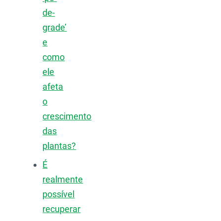
de-
grade’
e
como
ele
afeta
o
crescimento
das
plantas?
É
realmente
possível
recuperar