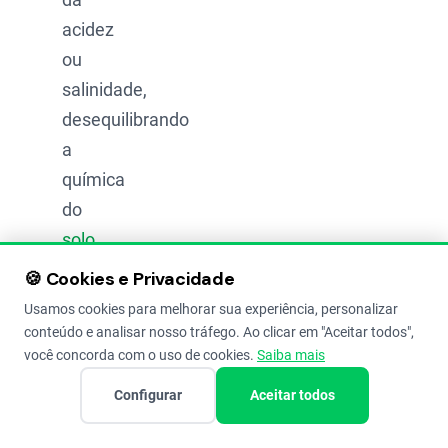
acidez
ou
salinidade,
desequilibrando
a
química
do
solo
.
🍪 Cookies e Privacidade
Sinais
de
Usamos cookies para melhorar sua experiência, personalizar
conteúdo e analisar nosso tráfego. Ao clicar em "Aceitar todos",
pouca
você concorda com o uso de cookies.
Saiba mais
vida
Configurar
Aceitar todos
no
solo,