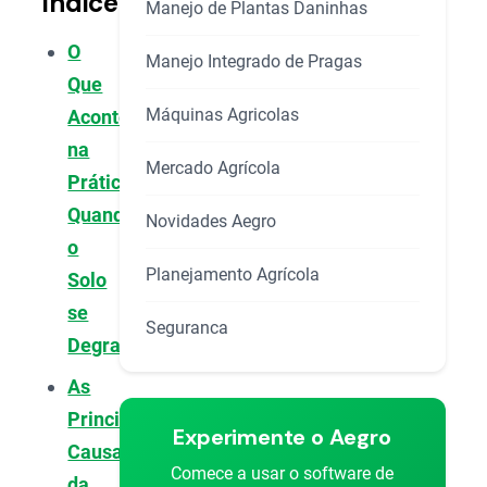
Índice
Manejo de Plantas Daninhas
O
Manejo Integrado de Pragas
Que
Máquinas Agricolas
Acontece
na
Mercado Agrícola
Prática
Quando
Novidades Aegro
o
Planejamento Agrícola
Solo
se
Seguranca
Degrada?
As
Principais
Experimente o Aegro
Causas
Comece a usar o software de
da