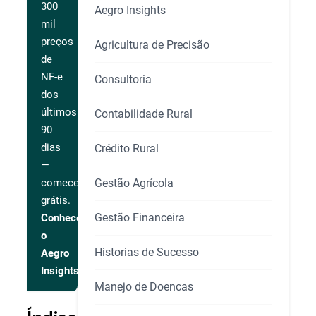
300
Aegro Insights
mil
preços
Agricultura de Precisão
de
NF-e
Consultoria
dos
últimos
Contabilidade Rural
90
dias
Crédito Rural
—
Gestão Agrícola
comece
grátis.
Gestão Financeira
Conhecer
o
Historias de Sucesso
Aegro
Insights
Manejo de Doencas