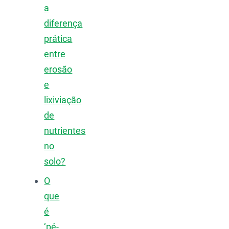
a
diferença
prática
entre
erosão
e
lixiviação
de
nutrientes
no
solo?
O
que
é
‘pé-