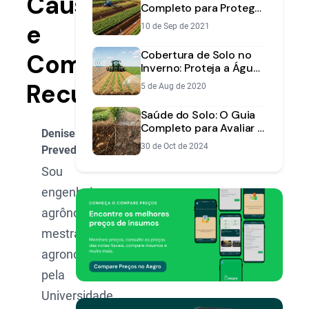
Causas
Completo para Proteger
seu Solo e Aumentar a
e
10 de Sep de 2021
Produtividade
Cobertura de Solo no
Como
Inverno: Proteja a Água
da Sua Lavoura
Recuperar
5 de Aug de 2020
Saúde do Solo: O Guia
Completo para Avaliar e
Denise
Melhorar a Base da Sua
30 de Oct de 2024
Prevedel
Lavoura
Sou
engenheira-
agrônoma e
mestra em
agronomia
pela
Universidade