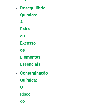
Desequilíbrio
Químico:
A
Falta
ou
Excesso
de
Elementos
Essenciais
Contaminação
Química:
O
Risco
do