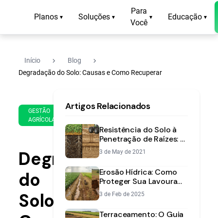
Para
Planos
Soluções
Educação
▾
▾
▾
▾
Você
navigate_next
navigate_next
Início
Blog
Degradação do Solo: Causas e Como Recuperar
16
15
Artigos Relacionados
de
min
GESTÃO
Mar
AGRÍCOLA
de
de
Resistência do Solo à
leitura
2021
Penetração de Raízes: O
Que É e Como Corrigir
Degradação
3 de May de 2021
Erosão Hídrica: Como
do
Proteger Sua Lavoura
do Excesso de Chuva
Solo:
3 de Feb de 2025
Terraceamento: O Guia