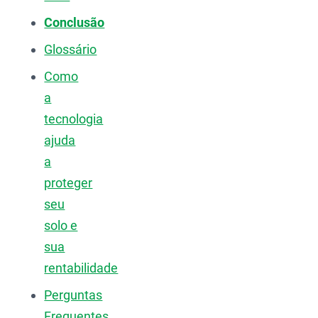
Conclusão
Glossário
Como
a
tecnologia
ajuda
a
proteger
seu
solo e
sua
rentabilidade
Perguntas
Frequentes