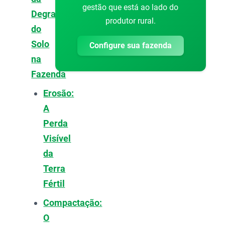
gestão que está ao lado do
Degradação
produtor rural.
do
Solo
Configure sua fazenda
na
Fazenda
Erosão:
A
Perda
Visível
da
Terra
Fértil
Compactação:
O