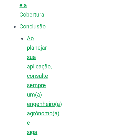
e a
Cobertura
Conclusão
Ao
planejar
sua
aplicação,
consulte
sempre
um(a)
engenheiro(a)
agrônomo(a)
e
siga