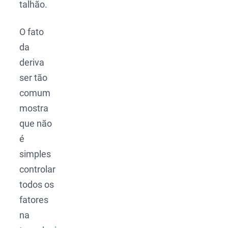
talhão.
O fato
da
deriva
ser tão
comum
mostra
que não
é
simples
controlar
todos os
fatores
na