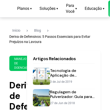
Para
Planos
Soluções
Educação
▾
▾
▾
▾
Você
navigate_next
navigate_next
Início
Blog
Deriva de Defensivos: 5 Passos Essenciais para Evitar
Prejuízos na Lavoura
15
14
Artigos Relacionados
de
MANEJO
min
Jan
DE
de
DOENCAS
de
Tecnologia de
leitura
2020
Aplicação de
Defensivos: Acerte o
Deriva
3 de Jul de 2019
Alvo Sem Desperdício
Regulagem de
de
Pulverizador: Guia para
Aplicação Eficiente
Defensivos:
27 de Jun de 2018