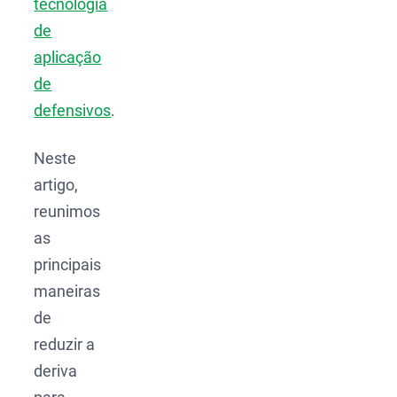
tecnologia
de
aplicação
de
defensivos
.
Neste
artigo,
reunimos
as
principais
maneiras
de
reduzir a
deriva