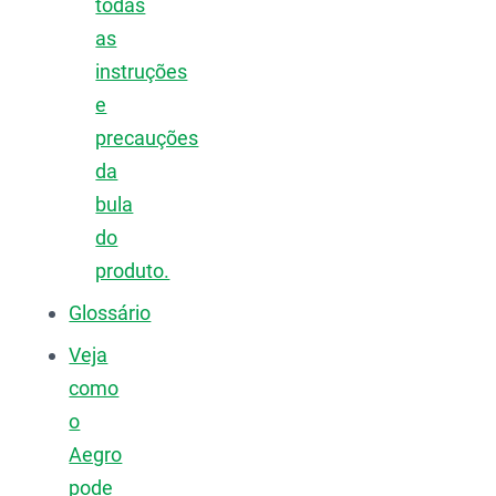
todas
as
instruções
e
precauções
da
bula
do
produto.
Glossário
Veja
como
o
Aegro
pode