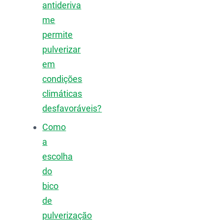
antideriva
me
permite
pulverizar
em
condições
climáticas
desfavoráveis?
Como
a
escolha
do
bico
de
pulverização