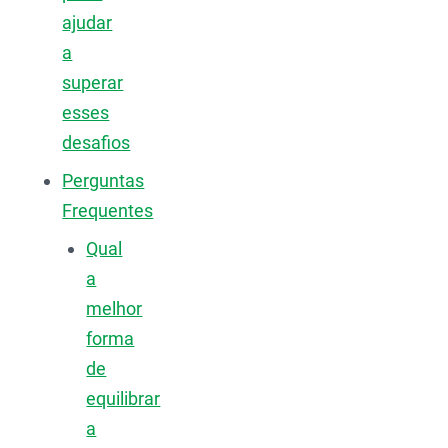
ajudar
a
superar
esses
desafios
Perguntas
Frequentes
Qual
a
melhor
forma
de
equilibrar
a