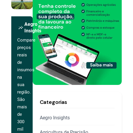
Aegro
insights
Insights
Compare
preços
reais
de
insumos
na
sua
região.
São
Categorias
mais
de
Aegro Insights
300
mil
Agricultura de Precisão