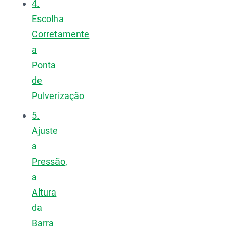
4.
Escolha
Corretamente
a
Ponta
de
Pulverização
5.
Ajuste
a
Pressão,
a
Altura
da
Barra