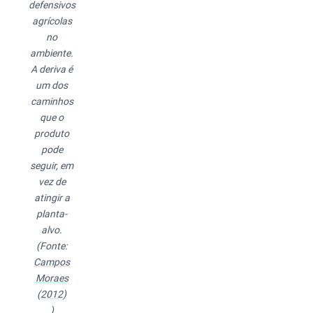
defensivos
agrícolas
no
ambiente.
A deriva é
um dos
caminhos
que o
produto
pode
seguir, em
vez de
atingir a
planta-
alvo.
(Fonte:
Campos
Moraes
(2012)
)