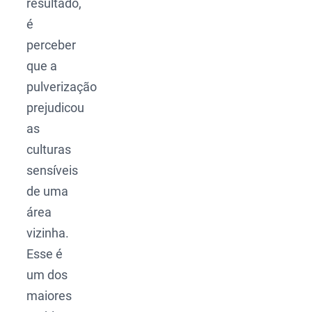
resultado,
é
perceber
que a
pulverização
prejudicou
as
culturas
sensíveis
de uma
área
vizinha.
Esse é
um dos
maiores