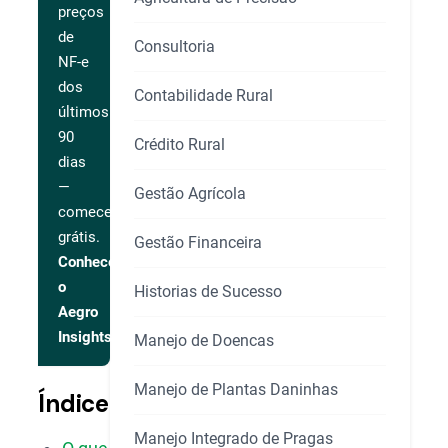
preços
de
Consultoria
NF-e
dos
Contabilidade Rural
últimos
90
Crédito Rural
dias
—
Gestão Agrícola
comece
grátis.
Gestão Financeira
Conhecer
o
Historias de Sucesso
Aegro
Insights
Manejo de Doencas
Manejo de Plantas Daninhas
Índice
Manejo Integrado de Pragas