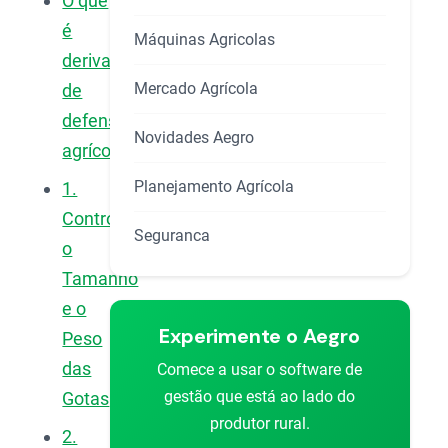
O que
é
Máquinas Agricolas
deriva
Mercado Agrícola
de
defensivos
Novidades Aegro
agrícolas?
Planejamento Agrícola
1.
Controle
Seguranca
o
Tamanho
e o
Experimente o Aegro
Peso
das
Comece a usar o software de
gestão que está ao lado do
Gotas
produtor rural.
2.