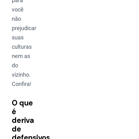
para
você
não
prejudicar
suas
culturas
nem as
do
vizinho.
Confira!
O que
é
deriva
de
defensivos