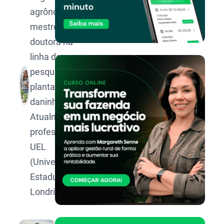
agrônoma,
mestre e
doutora na
linha de
pesquisa de
plantas
daninhas.
Atualmente
professora da
UEL
(Universidade
Estadual de
Londrina).