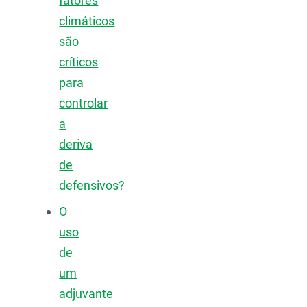
fatores
climáticos
são
críticos
para
controlar
a
deriva
de
defensivos?
O
uso
de
um
adjuvante