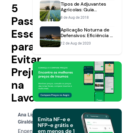
Tipos de Adjuvantes
5
Agrícolas: Guia
Completo para
Passos
8 de Aug de 2018
Pulverizações Eficientes
Aplicação Noturna de
Essenciais
Defensivos: Eficiência e
Segurança na
para
12 de Aug de 2020
Pulverização
Evitar
Prejuízos
na
Lavoura
Ana Lígia
Giraldeli
Engenheira