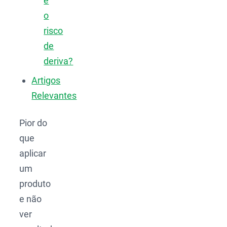
e
o
risco
de
deriva?
Artigos
Relevantes
Pior do
que
aplicar
um
produto
e não
ver