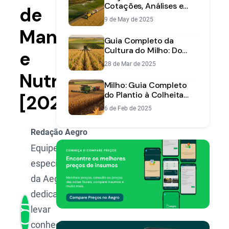
Cotações, Análises e
de
Projeções para a Safra
9 de May de 2025
Manejo
Guia Completo da
Cultura do Milho: Do
e
Plantio à Colheita
28 de Mar de 2025
Rentável
Nutrição
Milho: Guia Completo
do Plantio à Colheita
[2025]
para Máxima
6 de Feb de 2025
Produtividade
Redação Aegro
Equipe de
especialistas
da Aegro,
dedicada a
levar
conhecimento,