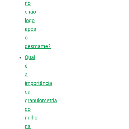
no
chão
logo
após
o
desmame?
Qual
é
a
importância
da
granulometria
do
milho
na