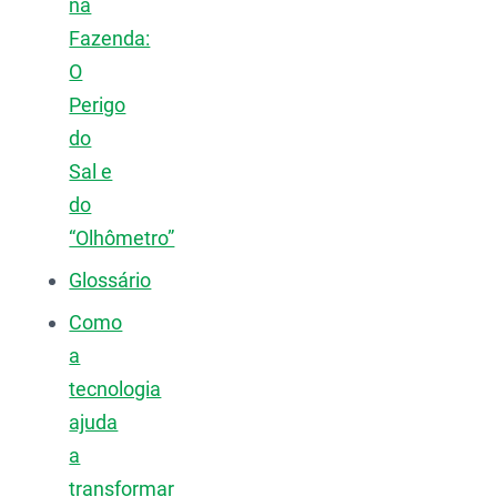
na
Fazenda:
O
Perigo
do
Sal e
do
“Olhômetro”
Glossário
Como
a
tecnologia
ajuda
a
transformar