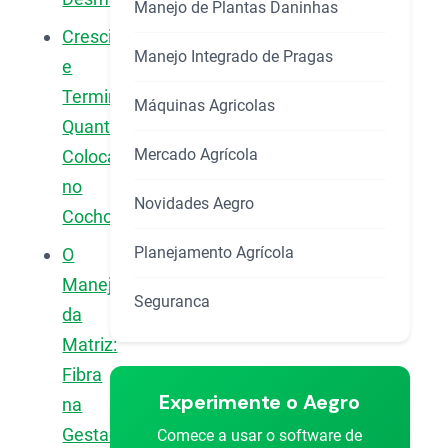
Manejo de Plantas Daninhas
Crescimento
Manejo Integrado de Pragas
e
Terminação:
Máquinas Agricolas
Quanto
Mercado Agrícola
Colocar
no
Novidades Aegro
Cocho?
Planejamento Agrícola
O
Manejo
Seguranca
da
Matriz:
Fibra
Experimente o Aegro
na
Gestação
Comece a usar o software de