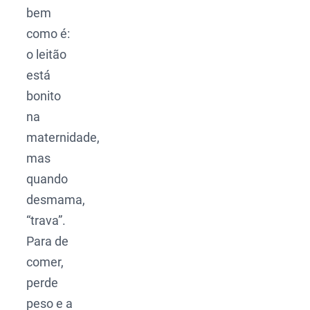
bem
como é:
o leitão
está
bonito
na
maternidade,
mas
quando
desmama,
“trava”.
Para de
comer,
perde
peso e a