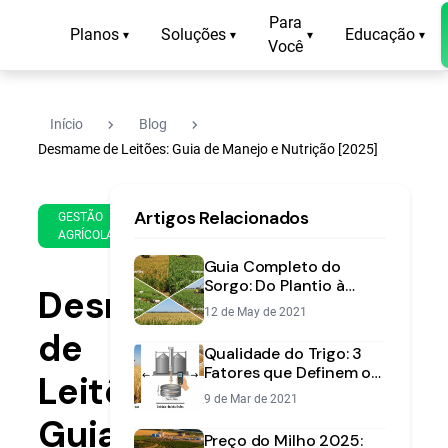
Para
Planos
Soluções
Educação
▾
▾
▾
▾
Você
navigate_next
navigate_next
Início
Blog
Desmame de Leitões: Guia de Manejo e Nutrição [2025]
8 de
12
Artigos Relacionados
Oct
min
GESTÃO
AGRÍCOLA
de
de
2025
leitura
Guia Completo do
Sorgo: Do Plantio à
Desmame
Colheita para Máxima
12 de May de 2021
Produtividade
de
Qualidade do Trigo: 3
Fatores que Definem o
Leitões:
Preço da sua Safra
9 de Mar de 2021
Guia
Preço do Milho 2025: