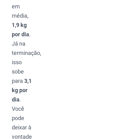
em
média,
1,9 kg
por dia
.
Já na
terminação,
isso
sobe
para
3,1
kg por
dia
.
Você
pode
deixar à
vontade