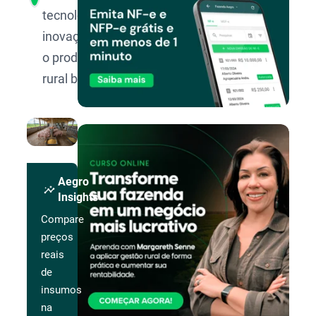
tecnologia e
inovação para
o produtor
rural brasileiro.
Aegro
insights
Insights
Compare
preços
reais
de
insumos
na