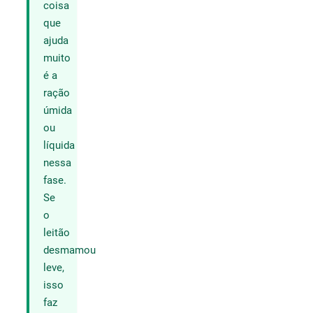
coisa
que
ajuda
muito
é a
ração
úmida
ou
líquida
nessa
fase.
Se
o
leitão
desmamou
leve,
isso
faz