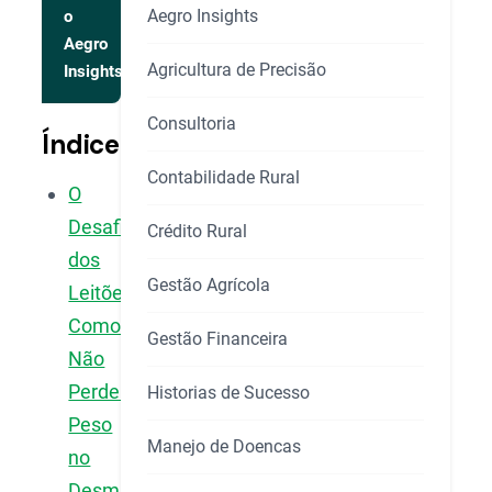
Aegro Insights
o
Aegro
Agricultura de Precisão
Insights
Consultoria
Índice
Contabilidade Rural
O
Desafio
Crédito Rural
dos
Gestão Agrícola
Leitões:
Como
Gestão Financeira
Não
Perder
Historias de Sucesso
Peso
Manejo de Doencas
no
Desmame?