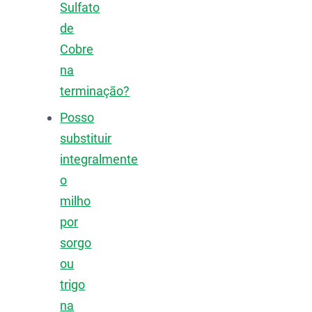
Sulfato
de
Cobre
na
terminação?
Posso
substituir
integralmente
o
milho
por
sorgo
ou
trigo
na