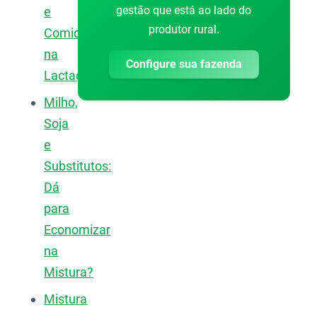
gestão que está ao lado do
e
produtor rural.
Comida
na
Configure sua fazenda
Lactação
Milho,
Soja
e
Substitutos:
Dá
para
Economizar
na
Mistura?
Mistura