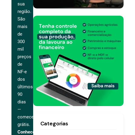
sua
região.
São
mais
de
300
mil
preços
de
NF-e
dos
últimos
90
dias
—
comece
Categorias
grátis.
Conhecer