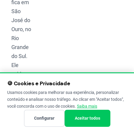
fica em
São
José do
Ouro, no
Rio
Grande
do Sul.
Ele
cuidava
🍪 Cookies e Privacidade
da
Fazenda
Usamos cookies para melhorar sua experiência, personalizar
conteúdo e analisar nosso tráfego. Ao clicar em "Aceitar todos",
Zanella
você concorda com o uso de cookies.
Saiba mais
com
Configurar
Aceitar todos
paixão e
esforço.