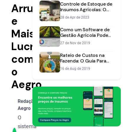
Controle de Estoque de
Arrumado
Insumos Agrícolas: O
Guia Completo para
e
28 de Apr de 2023
Evitar Perdas
Como um Software de
Mais
Gestão Agrícola Pode
Reduzir Custos na Sua
Lucro
27 de Nov de 2019
Fazenda
com
Rateio de Custos na
Fazenda: O Guia Para
Saber o Lucro de Cada
o
16 de Aug de 2019
Atividade
Aegro
Redação
Aegro
O
sistema