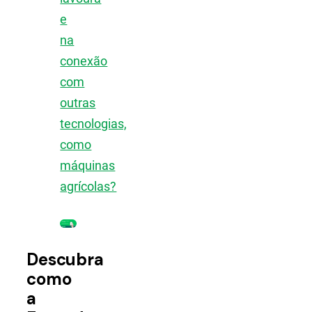
e
na
conexão
com
outras
tecnologias,
como
máquinas
agrícolas?
Descubra
como
a