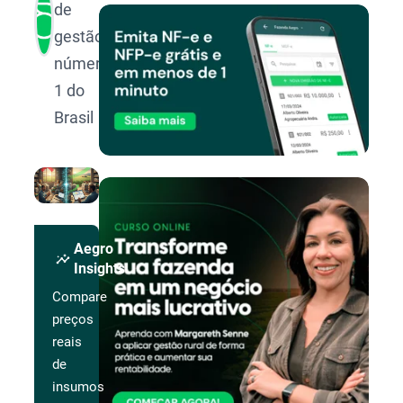
de
gestão
número
1 do
Brasil
Aegro
insights
Insights
Compare
preços
reais
de
insumos