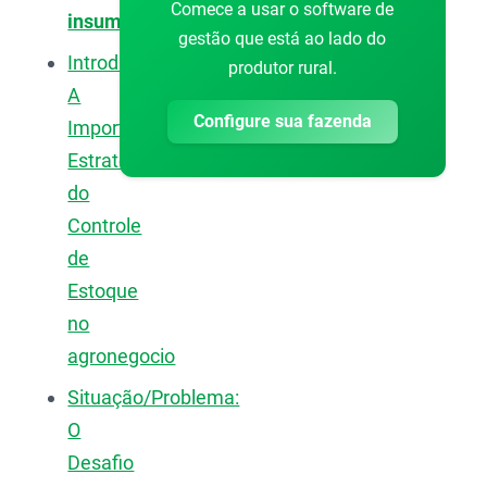
Comece a usar o software de
insumos
gestão que está ao lado do
Introdução:
produtor rural.
A
Configure sua fazenda
Importância
Estratégica
do
Controle
de
Estoque
no
agronegocio
Situação/Problema:
O
Desafio