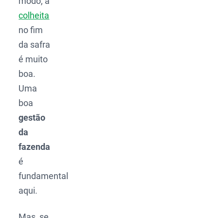
modo, a
colheita
no fim
da safra
é muito
boa.
Uma
boa
gestão
da
fazenda
é
fundamental
aqui.
Mas, se