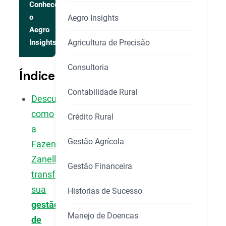
Conhecer
o
Aegro Insights
Aegro
Agricultura de Precisão
Insights
Consultoria
Índice
Contabilidade Rural
Descubra
como
Crédito Rural
a
Gestão Agrícola
Fazenda
Zanella
Gestão Financeira
transformou
sua
Historias de Sucesso
gestão
Manejo de Doencas
de