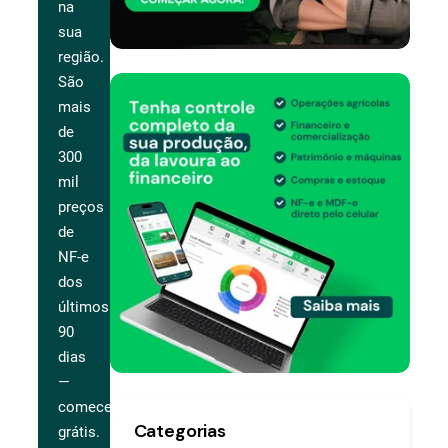
na
sua
região.
São
mais
de
300
mil
preços
de
NF-e
dos
últimos
90
dias
—
comece
Categorias
grátis.