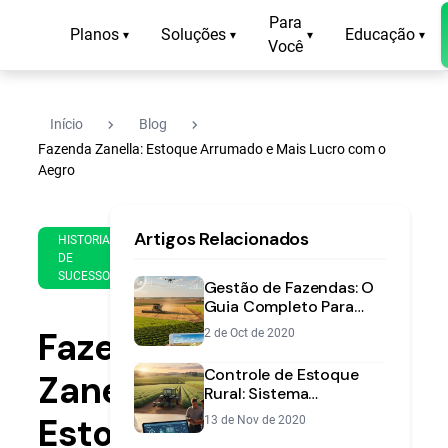
Para
Planos
Soluções
Educação
▾
▾
▾
▾
Você
navigate_next
navigate_next
Início
Blog
Fazenda Zanella: Estoque Arrumado e Mais Lucro com o
Aegro
25
14
Artigos Relacionados
de
HISTORIAS
min
Apr
DE
de
SUCESSO
de
Gestão de Fazendas: O
leitura
2023
Guia Completo Para
Aumentar a
Fazenda
2 de Oct de 2020
Rentabilidade
Controle de Estoque
Zanella:
Rural: Sistema
Inteligente para
Estoque
13 de Nov de 2020
Aumentar Lucros