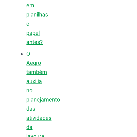
em
planilhas
e
papel
antes?
O
Aegro
também
auxilia
no
planejamento
das
atividades
da
lavoura