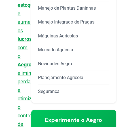
estoque
Manejo de Plantas Daninhas
e
aumentou
Manejo Integrado de Pragas
os
Máquinas Agricolas
lucros
com
Mercado Agrícola
o
Novidades Aegro
Aegro
,
eliminando
Planejamento Agrícola
perdas
e
Seguranca
otimizando
o
controle
Experimente o Aegro
de