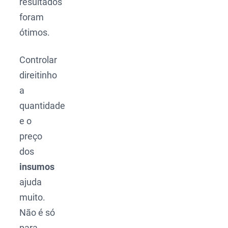
resultados
foram
ótimos.
Controlar
direitinho
a
quantidade
e o
preço
dos
insumos
ajuda
muito.
Não é só
para