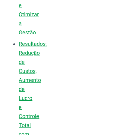
e
Otimizar
a
Gestão
Resultados:
Redução
de
Custos,
Aumento
de
Lucro
e
Controle
Total
com