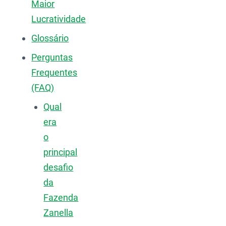
Maior
Lucratividade
Glossário
Perguntas
Frequentes
(FAQ)
Qual
era
o
principal
desafio
da
Fazenda
Zanella