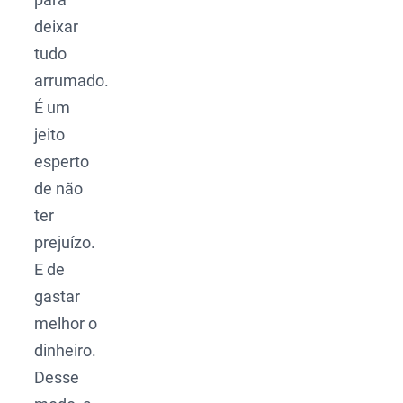
deixar
tudo
arrumado.
É um
jeito
esperto
de não
ter
prejuízo.
E de
gastar
melhor o
dinheiro.
Desse