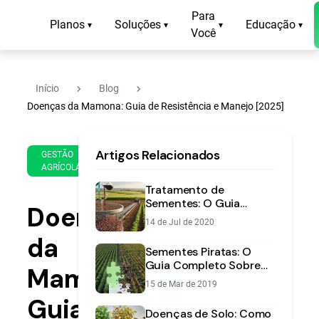
Para
Planos
Soluções
Educação
▾
▾
▾
▾
Você
navigate_next
navigate_next
Início
Blog
Doenças da Mamona: Guia de Resistência e Manejo [2025]
2 de
13
Artigos Relacionados
Nov
min
GESTÃO
AGRÍCOLA
de
de
2025
leitura
Tratamento de
Sementes: O Guia
Doenças
Essencial para Proteger
14 de Jul de 2020
sua Lavoura
da
Sementes Piratas: O
Guia Completo Sobre
Mamona:
Riscos e Como Evitar
15 de Mar de 2019
Prejuízos
Guia
Doenças de Solo: Como