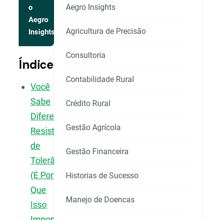
Aegro Insights
o
Aegro
Agricultura de Precisão
Insights
Consultoria
Índice
Contabilidade Rural
Você
Sabe
Crédito Rural
Diferenciar
Gestão Agrícola
Resistência
de
Gestão Financeira
Tolerância?
(E Por
Historias de Sucesso
Que
Manejo de Doencas
Isso
Importa