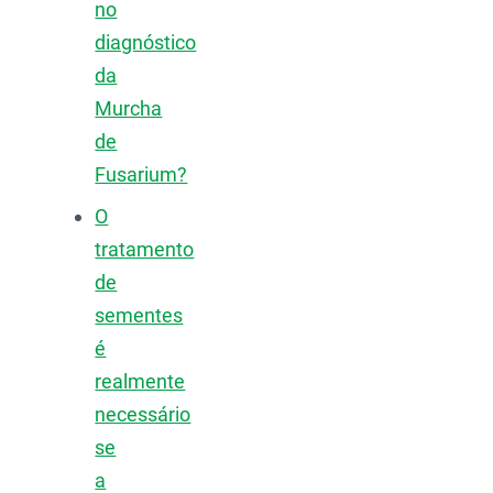
no
diagnóstico
da
Murcha
de
Fusarium?
O
tratamento
de
sementes
é
realmente
necessário
se
a