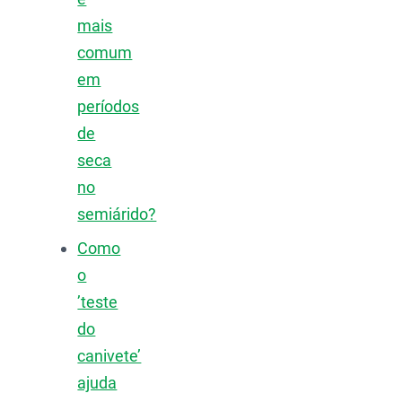
mais
comum
em
períodos
de
seca
no
semiárido?
Como
o
’teste
do
canivete’
ajuda