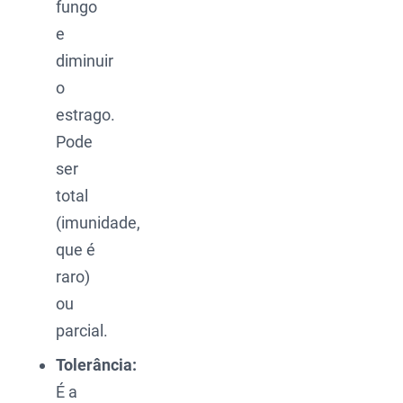
fungo
e
diminuir
o
estrago.
Pode
ser
total
(imunidade,
que é
raro)
ou
parcial.
Tolerância:
É a