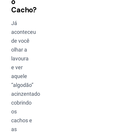
o
Cacho?
Já
aconteceu
de você
olhar a
lavoura
e ver
aquele
“algodão”
acinzentado
cobrindo
os
cachos e
as