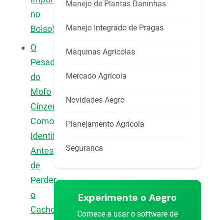
Manejo de Plantas Daninhas
no
Manejo Integrado de Pragas
Bolso)
O
Máquinas Agricolas
Pesadelo
Mercado Agrícola
do
Mofo
Novidades Aegro
Cinzento:
Como
Planejamento Agrícola
Identificar
Seguranca
Antes
de
Perder
o
Experimente o Aegro
Cacho?
Comece a usar o software de