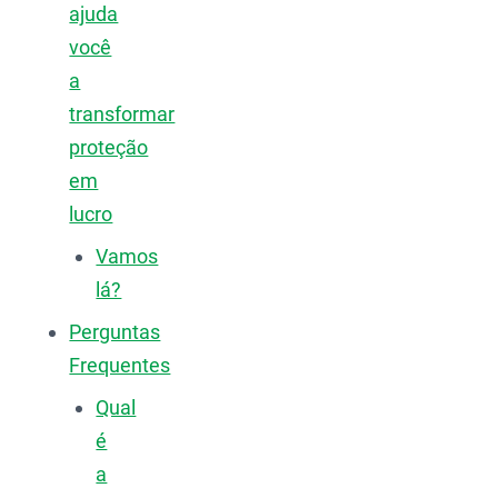
ajuda
você
a
transformar
proteção
em
lucro
Vamos
lá?
Perguntas
Frequentes
Qual
é
a