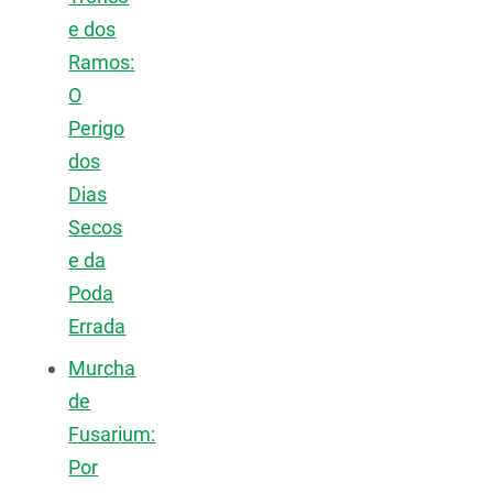
e dos
Ramos:
O
Perigo
dos
Dias
Secos
e da
Poda
Errada
Murcha
de
Fusarium:
Por