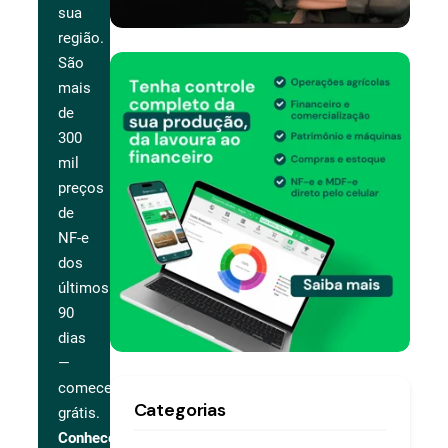
sua
região.
São
mais
de
300
mil
preços
de
NF-e
dos
últimos
90
dias
—
comece
Categorias
grátis.
Conhecer