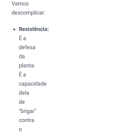
Vamos
descomplicar:
Resistência:
É a
defesa
da
planta.
É a
capacidade
dela
de
“brigar”
contra
o