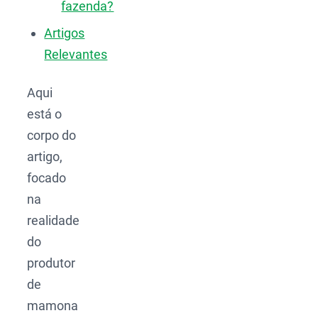
fazenda?
Artigos
Relevantes
Aqui
está o
corpo do
artigo,
focado
na
realidade
do
produtor
de
mamona