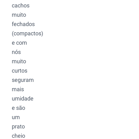
cachos
muito
fechados
(compactos)
e com
nós
muito
curtos
seguram
mais
umidade
e são
um
prato
cheio