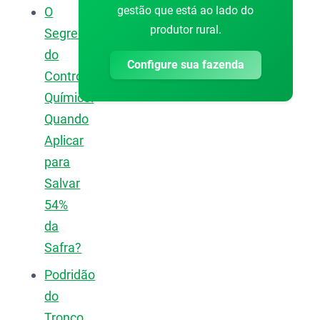
gestão que está ao lado do
O
produtor rural.
Segredo
do
Configure sua fazenda
Controle
Químico:
Quando
Aplicar
para
Salvar
54%
da
Safra?
Podridão
do
Tronco