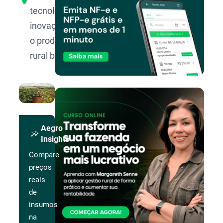
tecnologia e
inovação para
o produtor
rural brasileiro.
Aegro
insights
Insights
Compare
preços
reais
de
insumos
na