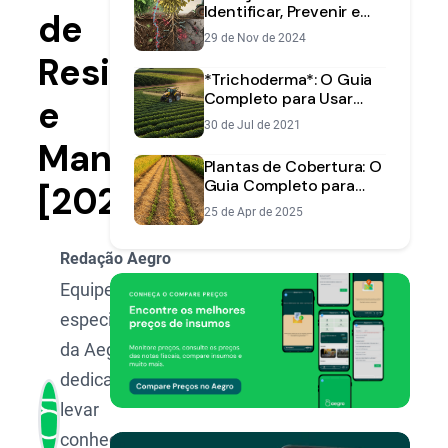
Identificar, Prevenir e
de
Proteger Sua Lavoura
29 de Nov de 2024
Resistência
*Trichoderma*: O Guia
Completo para Usar
e
Este Fungo a Favor da
30 de Jul de 2021
Sua Lavoura
Manejo
Plantas de Cobertura: O
Guia Completo para
[2025]
Proteger e Enriquecer
25 de Apr de 2025
seu Solo
Redação Aegro
Equipe de
especialistas
da Aegro,
dedicada a
levar
conhecimento,