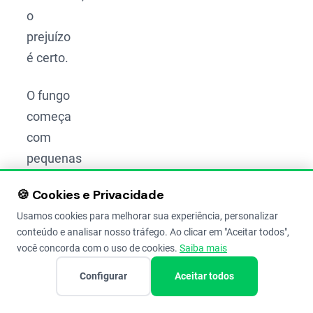
o
prejuízo
é certo.
O fungo
começa
com
pequenas
manchas
🍪 Cookies e Privacidade
azuladas
Usamos cookies para melhorar sua experiência, personalizar
nos
conteúdo e analisar nosso tráfego. Ao clicar em "Aceitar todos",
cachos.
você concorda com o uso de cookies.
Saiba mais
Se o
Configurar
Aceitar todos
tempo
estiver