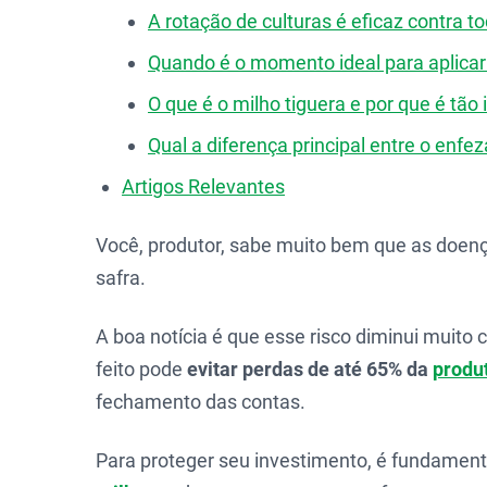
A rotação de culturas é eficaz contra 
Quando é o momento ideal para aplicar 
O que é o milho tiguera e por que é tão
Qual a diferença principal entre o enf
Artigos Relevantes
Você, produtor, sabe muito bem que as doenç
safra.
A boa notícia é que esse risco diminui muito
feito pode
evitar perdas de até 65% da
produ
fechamento das contas.
Para proteger seu investimento, é fundamen