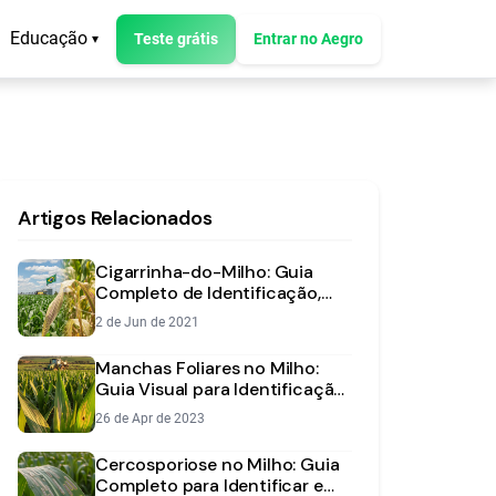
Educação
Teste grátis
Entrar no Aegro
▾
Artigos Relacionados
Cigarrinha-do-Milho: Guia
Completo de Identificação,
Danos e Manejo Integrado
2 de Jun de 2021
Manchas Foliares no Milho:
Guia Visual para Identificação
e Manejo
26 de Apr de 2023
Cercosporiose no Milho: Guia
Completo para Identificar e