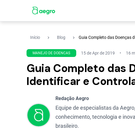
navigate_next
navigate_next
Início
Blog
Guia Completo das Doenças do
15 de Apr de 2019
16 mi
MANEJO DE DOENCAS
Guia Completo das 
Identificar e Control
Redação Aegro
Equipe de especialistas da Aegro,
conhecimento, tecnologia e inova
brasileiro.