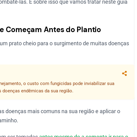
mbatê-las. É sobre isso que vamos tratar neste guia
ue Começam Antes do Plantio
é um prato cheio para o surgimento de muitas doenças
Compa
anejamento, o custo com fungicidas pode inviabilizar sua
às doenças endêmicas da sua região.
 as doenças mais comuns na sua região e aplicar o
aminho.
vem ser tomadas
antes mesmo de a semente ir para o