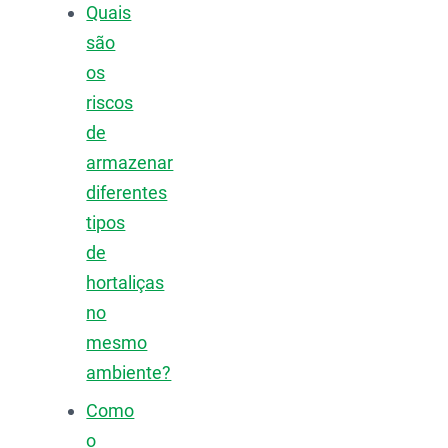
Quais
são
os
riscos
de
armazenar
diferentes
tipos
de
hortaliças
no
mesmo
ambiente?
Como
o