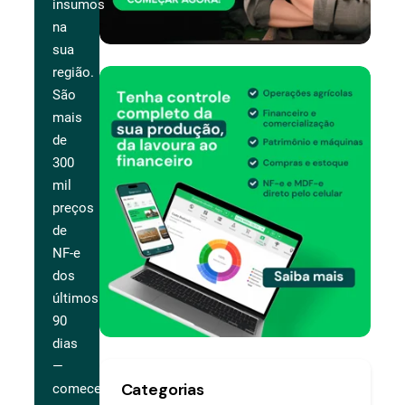
insumos
na
sua
região.
São
mais
de
300
mil
preços
de
NF-e
dos
últimos
90
dias
—
Categorias
comece