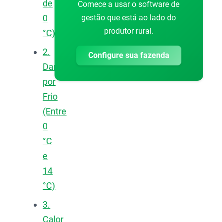
de
Comece a usar o software de
gestão que está ao lado do
0
produtor rural.
°C)
2.
Configure sua fazenda
Dano
por
Frio
(Entre
0
°C
e
14
°C)
3.
Calor