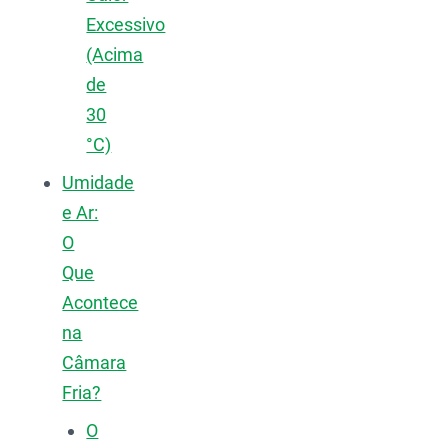
Excessivo
(Acima
de
30
°C)
Umidade
e Ar:
O
Que
Acontece
na
Câmara
Fria?
O