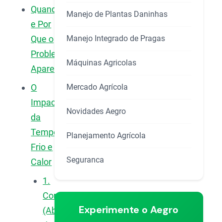
Quando
Manejo de Plantas Daninhas
e Por
Manejo Integrado de Pragas
Que o
Problema
Máquinas Agricolas
Aparece?
Mercado Agrícola
O
Impacto
Novidades Aegro
da
Temperatura:
Planejamento Agrícola
Frio e
Seguranca
Calor
1.
Congelamento
Experimente o Aegro
(Abaixo