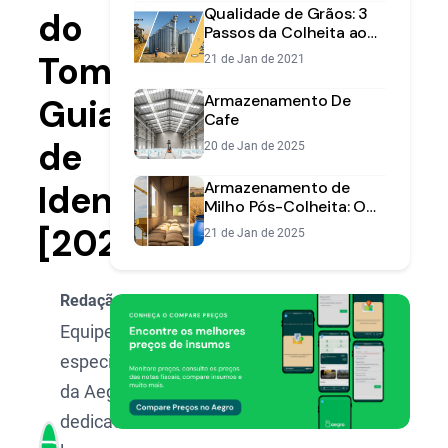
Qualidade de Grãos: 3
do
Passos da Colheita ao
Armazenamento
Tomate:
21 de Jan de 2021
Armazenamento De
Guia
Cafe
de
20 de Jan de 2025
Identificação
Armazenamento de
Milho Pós-Colheita: O
Guia Completo para
[2025]
21 de Jan de 2025
Evitar Perdas
Redação Aegro
Equipe de
especialistas
da Aegro,
dedicada a