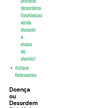
prevenir
desordens
fisiológicas
ainda
durante
a
etapa
de
plantio?
Artigos
Relevantes
Doença
ou
Desordem