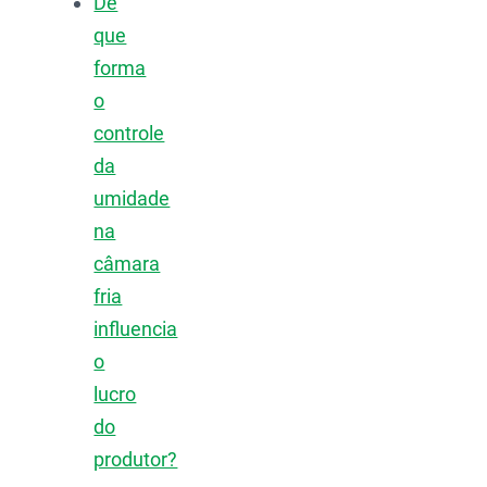
De
que
forma
o
controle
da
umidade
na
câmara
fria
influencia
o
lucro
do
produtor?