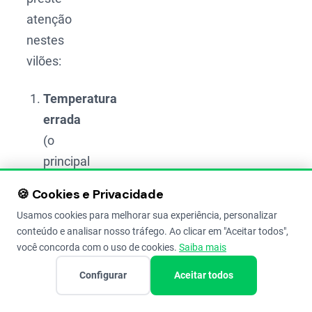
atenção
nestes
vilões:
Temperatura
errada
(o
principal
culpado);
🍪 Cookies e Privacidade
Umidade
Usamos cookies para melhorar sua experiência, personalizar
relativa
conteúdo e analisar nosso tráfego. Ao clicar em "Aceitar todos",
você concorda com o uso de cookies.
Saiba mais
descontrolada;
Configurar
Aceitar todos
Concentração
de