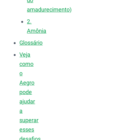
do
amadurecimento)
2.
Amônia
Glossário
Veja
como
o
Aegro
pode
ajudar
a
superar
esses
desafios