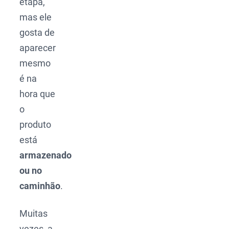
etapa,
mas ele
gosta de
aparecer
mesmo
é na
hora que
o
produto
está
armazenado
ou no
caminhão
.
Muitas
vezes, a