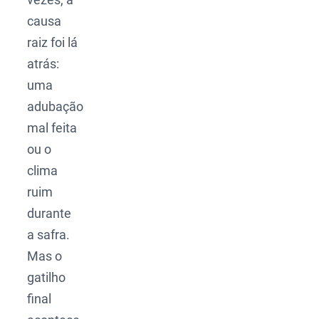
causa
raiz foi lá
atrás:
uma
adubação
mal feita
ou o
clima
ruim
durante
a safra.
Mas o
gatilho
final