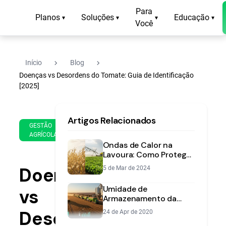
Para
Planos
Soluções
Educação
▾
▾
▾
▾
Você
navigate_next
navigate_next
Início
Blog
Doenças vs Desordens do Tomate: Guia de Identificação
[2025]
17
11
Artigos Relacionados
de
min
GESTÃO
Nov
AGRÍCOLA
de
de
Ondas de Calor na
leitura
2025
Lavoura: Como Proteger
Soja e Milho do Estresse
Doenças
5 de Mar de 2024
Climático
Umidade de
vs
Armazenamento da
Soja: O Guia Definitivo
Desordens
24 de Apr de 2020
para Evitar Perdas