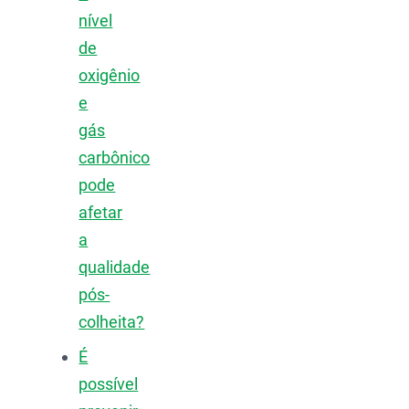
nível
de
oxigênio
e
gás
carbônico
pode
afetar
a
qualidade
pós-
colheita?
É
possível