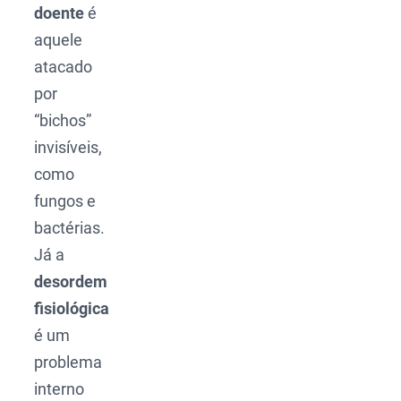
doente
é
aquele
atacado
por
“bichos”
invisíveis,
como
fungos e
bactérias.
Já a
desordem
fisiológica
é um
problema
interno