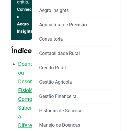
grátis.
Conhecer
Aegro Insights
o
Aegro
Agricultura de Precisão
Insights
Consultoria
Índice
Contabilidade Rural
Doença
Crédito Rural
ou
Desordem
Gestão Agrícola
Fisiológica:
Gestão Financeira
Como
Saber
Historias de Sucesso
a
Manejo de Doencas
Diferença?