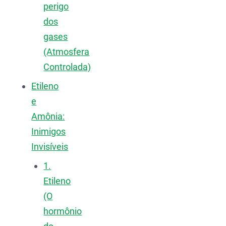
perigo
dos
gases
(Atmosfera
Controlada)
Etileno
e
Amônia:
Inimigos
Invisíveis
1.
Etileno
(O
hormônio