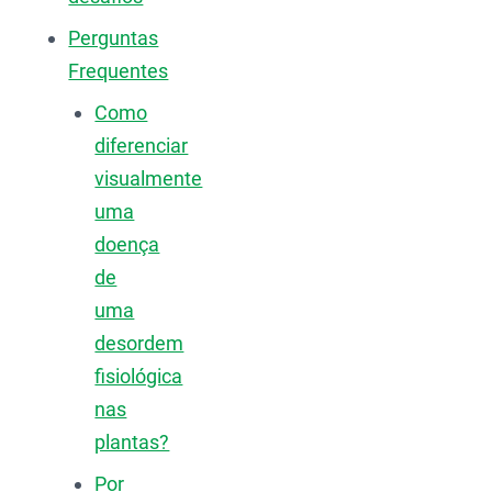
Perguntas
Frequentes
Como
diferenciar
visualmente
uma
doença
de
uma
desordem
fisiológica
nas
plantas?
Por