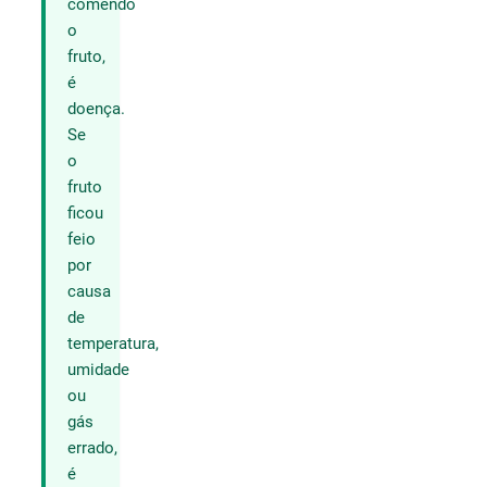
comendo
o
fruto,
é
doença.
Se
o
fruto
ficou
feio
por
causa
de
temperatura,
umidade
ou
gás
errado,
é