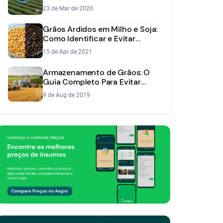
Etapas
23 de Mar de 2020
Grãos Ardidos em Milho e Soja:
Como Identificar e Evitar
Perdas na Sua Lavoura
15 de Apr de 2021
Armazenamento de Grãos: O
Guia Completo Para Evitar
Perdas e Lucrar Mais
9 de Aug de 2019