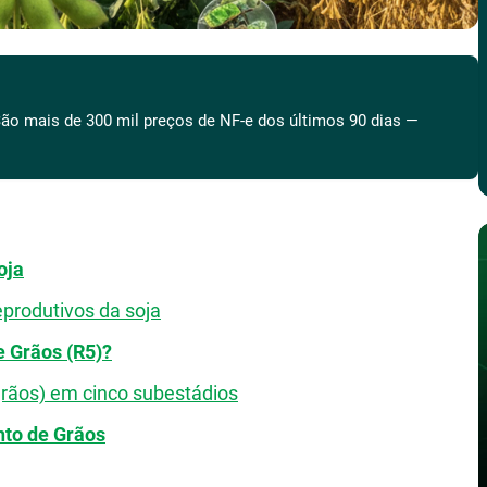
ão mais de 300 mil preços de NF-e dos últimos 90 dias —
oja
eprodutivos da soja
 Grãos (R5)?
grãos) em cinco subestádios
nto de Grãos