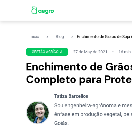
navigate_next
navigate_next
Início
Blog
Enchimento de Grãos de Soja 
27 de May de 2021
16 min 
GESTÃO AGRÍCOLA
Enchimento de Grãos
Completo para Prote
Tatiza Barcellos
Sou engenheira-agrônoma e mes
ênfase em produção vegetal, pel
Goiás.