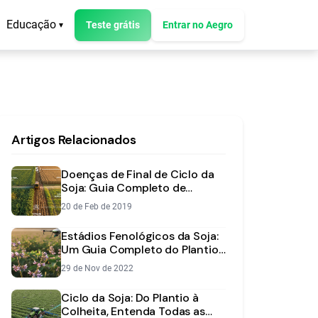
Educação
Teste grátis
Entrar no Aegro
▾
Artigos Relacionados
Doenças de Final de Ciclo da
Soja: Guia Completo de
Identificação e Manejo
20 de Feb de 2019
Estádios Fenológicos da Soja:
Um Guia Completo do Plantio
à Colheita
29 de Nov de 2022
Ciclo da Soja: Do Plantio à
Colheita, Entenda Todas as