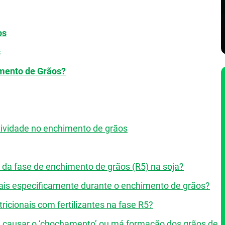
os
s
mento de Grãos?
tividade no enchimento de grãos
io da fase de enchimento de grãos (R5) na soja?
iais especificamente durante o enchimento de grãos?
utricionais com fertilizantes na fase R5?
e causar o ‘chochamento’ ou má formação dos grãos de