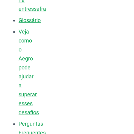
entressafra
Glossário
Veja
como
o
Aegro
pode
ajudar
a
superar
esses
desafios
Perguntas
Frequentes