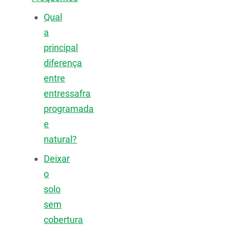
Qual
a
principal
diferença
entre
entressafra
programada
e
natural?
Deixar
o
solo
sem
cobertura