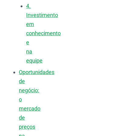
4.
Investimento
em
conhecimento
e
na
equipe
Oportunidades
de
negócio:
o
mercado
de
preços
na