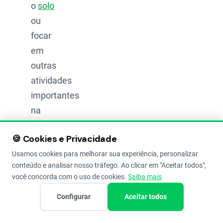
o
solo
ou
focar
em
outras
atividades
importantes
na
fazenda.
🍪 Cookies e Privacidade
A
Usamos cookies para melhorar sua experiência, personalizar
conteúdo e analisar nosso tráfego. Ao clicar em "Aceitar todos",
grande
você concorda com o uso de cookies.
Saiba mais
virada
de
Configurar
Aceitar todos
chave