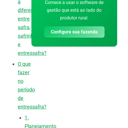
a
Comece a usar o software de
diferença
gestão que está ao lado do
produtor rural.
entre
safra,
Configure sua fazenda
safrinha
e
entressafra?
O que
fazer
no
período
de
entressafra?
1.
Planejamento