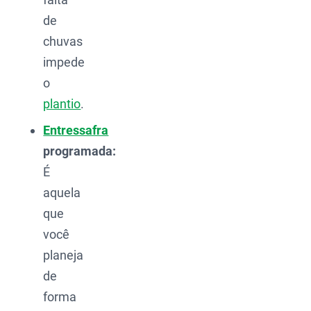
de
chuvas
impede
o
plantio
.
Entressafra
programada:
É
aquela
que
você
planeja
de
forma