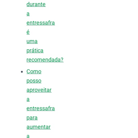
durante
a
entressafra
é
uma
prática
recomendada?
Como
posso
aproveitar
a
entressafra
para
aumentar
a