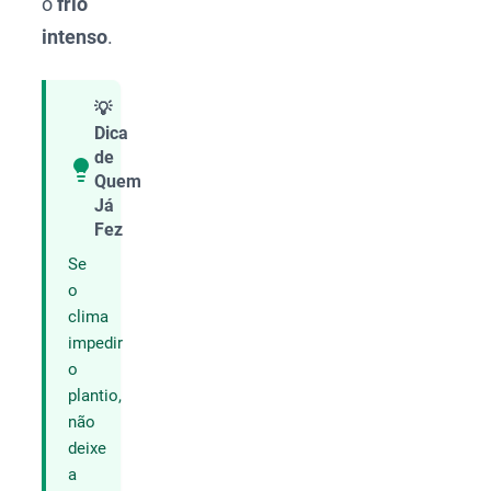
o
frio
intenso
.
💡
Dica
de
Quem
Compartilhar
Já
Fez
Se
o
clima
impedir
o
plantio,
não
deixe
a