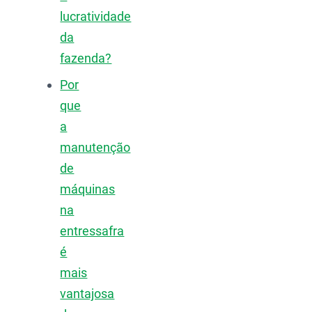
lucratividade
da
fazenda?
Por
que
a
manutenção
de
máquinas
na
entressafra
é
mais
vantajosa