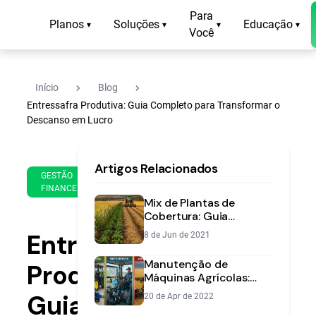
Para
Planos
Soluções
Educação
▾
▾
▾
▾
Você
navigate_next
navigate_next
Início
Blog
Entressafra Produtiva: Guia Completo para Transformar o
Descanso em Lucro
27
15
Artigos Relacionados
de
min
GESTÃO
Feb
FINANCEIRA
de
de
Mix de Plantas de
leitura
2025
Cobertura: Guia
Completo para
Entressafra
8 de Jun de 2021
Melhorar o Solo na
Entressafra
Manutenção de
Produtiva:
Máquinas Agrícolas:
Preditiva, Preventiva e
Guia
20 de Apr de 2022
Corretiva