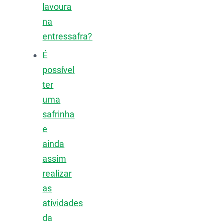
lavoura
na
entressafra?
É
possível
ter
uma
safrinha
e
ainda
assim
realizar
as
atividades
da