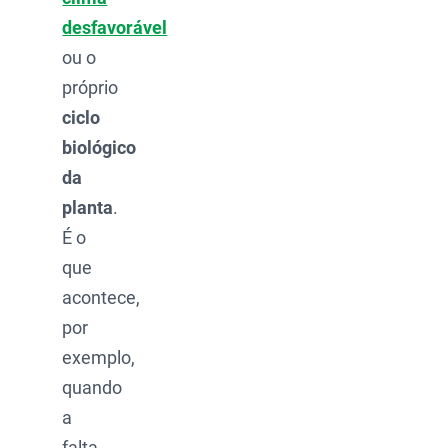
desfavorável
ou o
próprio
ciclo
biológico
da
planta
.
É o
que
acontece,
por
exemplo,
quando
a
falta