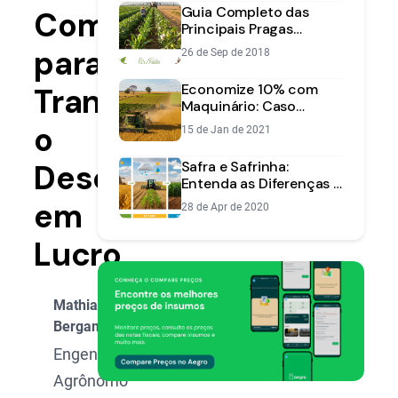
Guia Completo das
Completo
Principais Pragas
Agrícolas: Soja, Milho e
para
26 de Sep de 2018
Algodão
Economize 10% com
Transformar
Maquinário: Caso
Fazenda Graça de Deus
o
15 de Jan de 2021
Descanso
Safra e Safrinha:
Entenda as Diferenças e
Planeje seu Cultivo com
em
28 de Apr de 2020
Precisão
Lucro
Mathias
Bergamin
Engenheiro
Agrônomo