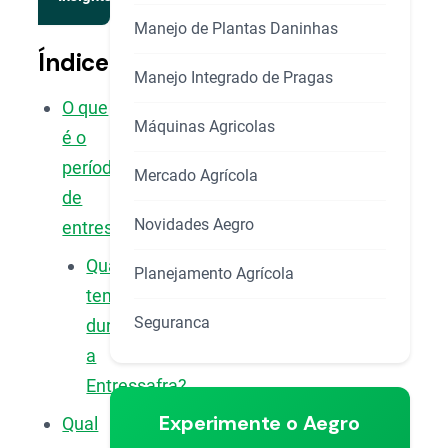
Manejo de Plantas Daninhas
Índice
Manejo Integrado de Pragas
O que
Máquinas Agricolas
é o
período
Mercado Agrícola
de
Novidades Aegro
entressafra?
Quanto
Planejamento Agrícola
tempo
Seguranca
dura
a
Entressafra?
Experimente o Aegro
Qual