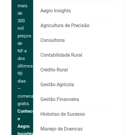
mais
Aegro Insights
de
300
Agricultura de Precisão
mil
preços
Consultoria
de
NF-e
Contabilidade Rural
dos
últimos
Crédito Rural
90
dias
Gestão Agrícola
—
comece
Gestão Financeira
grátis.
Conhecer
Historias de Sucesso
o
Aegro
Manejo de Doencas
Insights