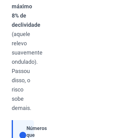
máximo
8% de
declividade
(aquele
relevo
suavemente
ondulado).
Passou
disso, o
risco
sobe
demais.
Números
que