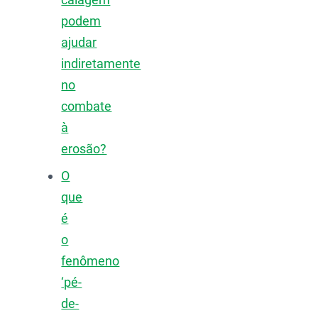
podem
ajudar
indiretamente
no
combate
à
erosão?
O
que
é
o
fenômeno
‘pé-
de-