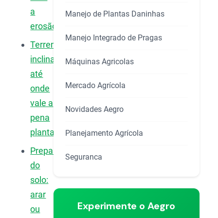
a
Manejo de Plantas Daninhas
erosão?
Manejo Integrado de Pragas
Terreno
inclinado:
Máquinas Agricolas
até
Mercado Agrícola
onde
vale a
Novidades Aegro
pena
plantar?
Planejamento Agrícola
Preparo
Seguranca
do
solo:
arar
Experimente o Aegro
ou