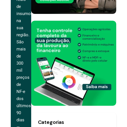
de
insumos
na
sua
região.
São
mais
de
300
mil
preços
de
NF-e
dos
últimos
90
dias
Categorias