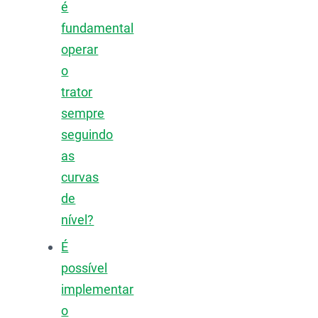
é
fundamental
operar
o
trator
sempre
seguindo
as
curvas
de
nível?
É
possível
implementar
o