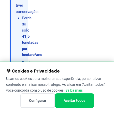
tiver
conservação:
Perda
de
solo:
41,5
toneladas
por
hectare/ano
Perda
de
🍪 Cookies e Privacidade
água:
Usamos cookies para melhorar sua experiência, personalizar
12%
conteúdo e analisar nosso tráfego. Ao clicar em "Aceitar todos",
da
você concorda com o uso de cookies.
Saiba mais
chuva
vai
Configurar
Aceitar todos
embora