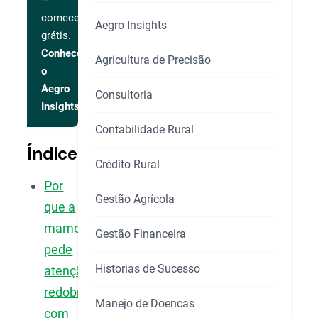
—
comece
Aegro Insights
grátis.
Conhecer
Agricultura de Precisão
o
Aegro
Consultoria
Insights
Contabilidade Rural
Índice
Crédito Rural
Por
Gestão Agrícola
que a
mamona
Gestão Financeira
pede
Historias de Sucesso
atenção
redobrada
Manejo de Doencas
com