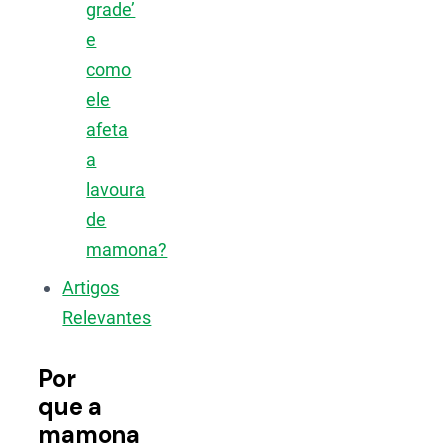
grade’
e
como
ele
afeta
a
lavoura
de
mamona?
Artigos
Relevantes
Por
que a
mamona