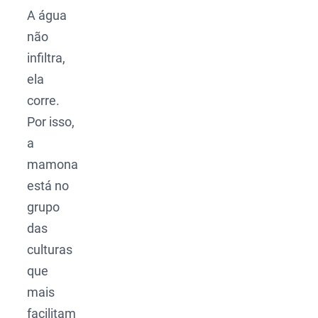
A água
não
infiltra,
ela
corre.
Por isso,
a
mamona
está no
grupo
das
culturas
que
mais
facilitam