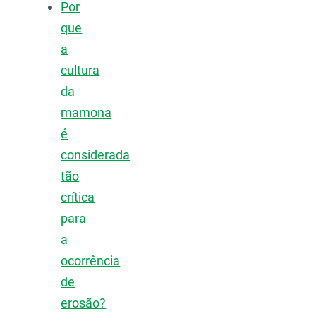
Por
que
a
cultura
da
mamona
é
considerada
tão
crítica
para
a
ocorrência
de
erosão?