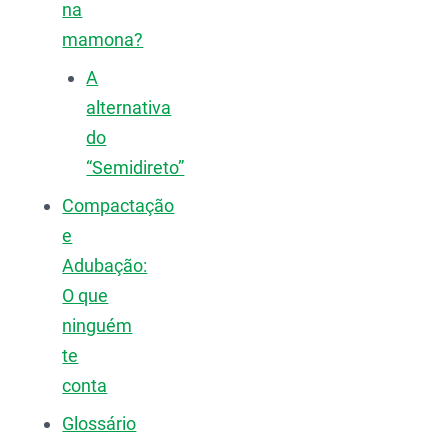
na
mamona?
A
alternativa
do
“Semidireto”
Compactação
e
Adubação:
O que
ninguém
te
conta
Glossário