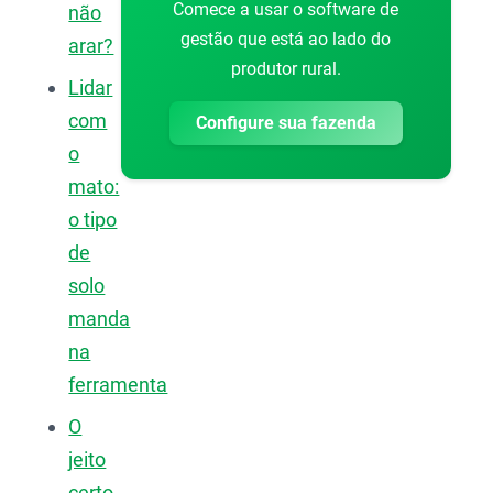
Comece a usar o software de
não
gestão que está ao lado do
arar?
produtor rural.
Lidar
com
Configure sua fazenda
o
mato:
o tipo
de
solo
manda
na
ferramenta
O
jeito
certo