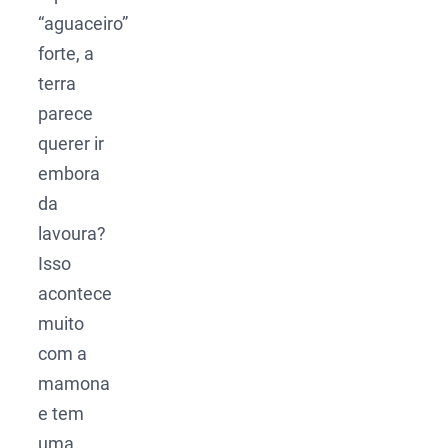
“aguaceiro”
forte, a
terra
parece
querer ir
embora
da
lavoura?
Isso
acontece
muito
com a
mamona
e tem
uma