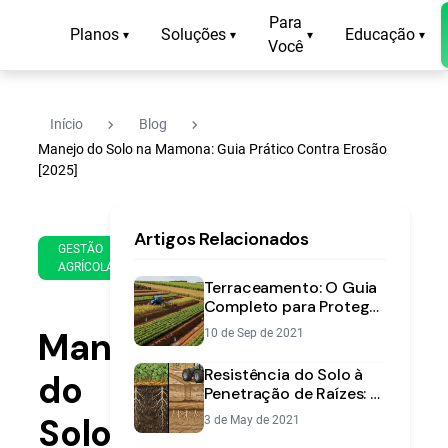
Para
Planos
Soluções
Educação
▾
▾
▾
▾
Você
navigate_next
navigate_next
Início
Blog
Manejo do Solo na Mamona: Guia Prático Contra Erosão
[2025]
12
12
Artigos Relacionados
de
min
GESTÃO
May
AGRÍCOLA
de
de
Terraceamento: O Guia
leitura
2025
Completo para Proteger
seu Solo e Aumentar a
Manejo
10 de Sep de 2021
Produtividade
Resistência do Solo à
do
Penetração de Raízes: O
Que É e Como Corrigir
Solo
3 de May de 2021