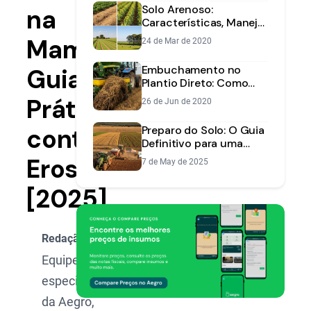
Solo Arenoso:
na
Características, Manejo
e Correção
Mamona:
24 de Mar de 2020
Embuchamento no
Guia
Plantio Direto: Como
Evitar Paradas e Perdas
Prático
26 de Jun de 2020
contra
Preparo do Solo: O Guia
Definitivo para uma
Safra de Alta
Erosão
7 de May de 2025
Produtividade
[2025]
Redação Aegro
Equipe de
especialistas
da Aegro,