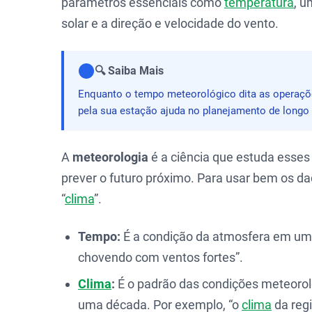
parâmetros essenciais como
temperatura
, u
solar e a direção e velocidade do vento.
🔍 Saiba Mais
Enquanto o tempo meteorológico dita as operações
pela sua estação ajuda no planejamento de longo p
A
meteorologia
é a ciência que estuda esses
prever o futuro próximo. Para usar bem os da
“
clima
”.
Tempo:
É a condição da atmosfera em um 
chovendo com ventos fortes”.
Clima
:
É o padrão das condições meteorol
uma década. Por exemplo, “o
clima
da regi