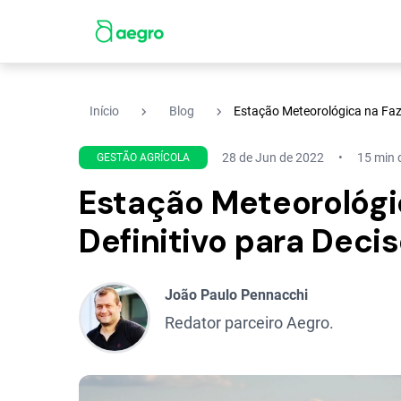
navigate_next
navigate_next
Início
Blog
Estação Meteorológica na Faze
28 de Jun de 2022
15 min d
GESTÃO AGRÍCOLA
Estação Meteorológi
Definitivo para Deci
João Paulo Pennacchi
Redator parceiro Aegro.