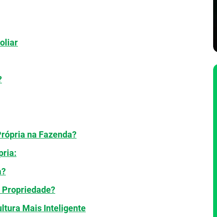
oliar
?
Própria na Fazenda?
ria:
a?
a Propriedade?
ltura Mais Inteligente