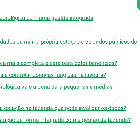
teorológica com uma gestão integrada
s dados da minha própria estação e os dados públicos do
ca mais completa e cara para obter benefícios?
 a controlar doenças fúngicas na lavoura?
ológica vale a pena para pequenas e médias
a estação na fazenda que pode invalidar os dados?
tação de forma integrada com a gestão da fazenda?