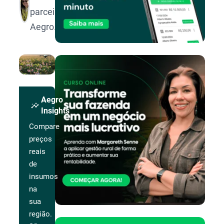
parceira
Aegro.
Aegro
insights
Insights
Compare
preços
reais
de
insumos
na
sua
região.