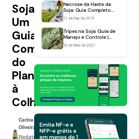
Necrose da Haste da
Soja:
Soja: Guia Completo
para Identificar e
Um
11 de Sep de 2019
Manejar a Doença
Tripes na Soja: Guia de
Guia
Manejo e Controle |
Aegro
Completo
26 de May de 2021
do
Plantio
à
Colheita
Carina
Oliveira
Redatora