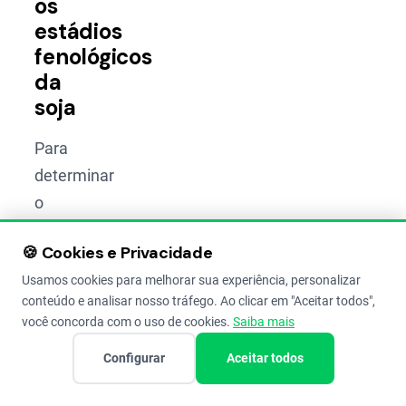
os
estádios
fenológicos
da
soja
Para
determinar
o
estádio
🍪 Cookies e Privacidade
fenológico
Usamos cookies para melhorar sua experiência, personalizar
da
soja
,
conteúdo e analisar nosso tráfego. Ao clicar em "Aceitar todos",
é
você concorda com o uso de cookies.
Saiba mais
fundamental
Configurar
Aceitar todos
conhecer
e