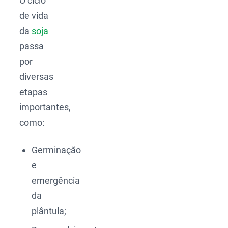
O ciclo
de vida
da
soja
passa
por
diversas
etapas
importantes,
como:
Germinação
e
emergência
da
plântula;