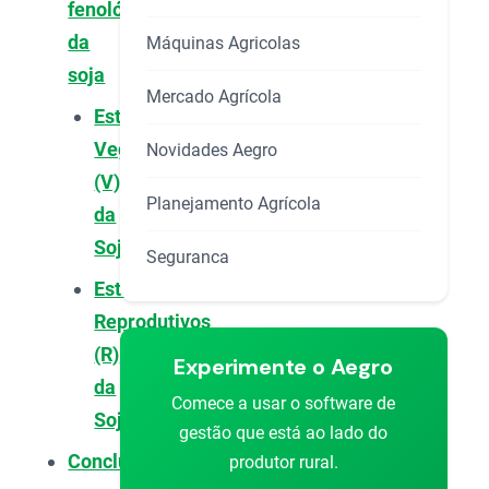
fenológicos
da
Máquinas Agricolas
soja
Mercado Agrícola
Estádios
Vegetativos
Novidades Aegro
(V)
Planejamento Agrícola
da
Soja
Seguranca
Estádios
Reprodutivos
(R)
Experimente o Aegro
da
Comece a usar o software de
Soja
gestão que está ao lado do
Conclusão
produtor rural.