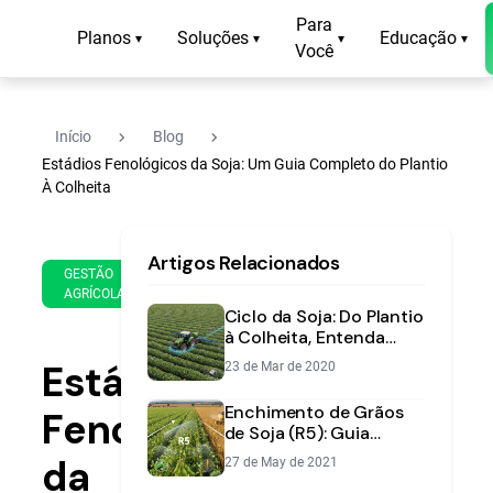
Para
Planos
Soluções
Educação
▾
▾
▾
▾
Você
navigate_next
navigate_next
Início
Blog
Estádios Fenológicos da Soja: Um Guia Completo do Plantio
À Colheita
29
17
Artigos Relacionados
de
min
GESTÃO
Nov
AGRÍCOLA
de
de
Ciclo da Soja: Do Plantio
leitura
2022
à Colheita, Entenda
Todas as Etapas
Estádios
23 de Mar de 2020
Enchimento de Grãos
Fenológicos
de Soja (R5): Guia
Completo para Proteger
da
27 de May de 2021
sua Produtividade