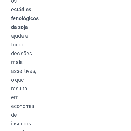
os
estádios
fenológicos
da soja
ajuda a
tomar
decisões
mais
assertivas,
o que
resulta
em
economia
de
insumos