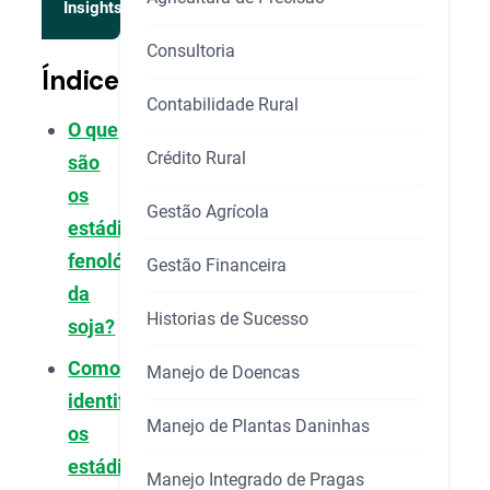
Insights
Consultoria
Índice
Contabilidade Rural
O que
Crédito Rural
são
os
Gestão Agrícola
estádios
fenológicos
Gestão Financeira
da
Historias de Sucesso
soja?
Como
Manejo de Doencas
identificar
Manejo de Plantas Daninhas
os
estádios
Manejo Integrado de Pragas