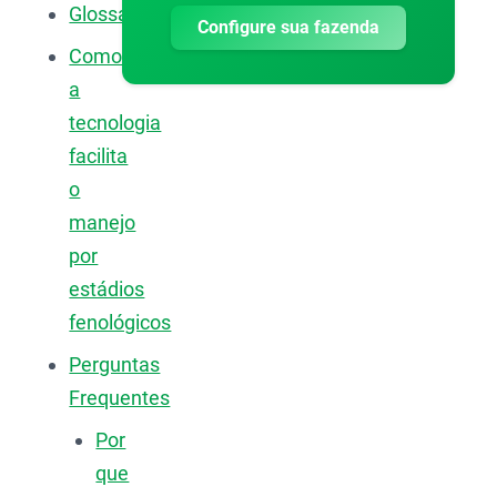
Glossário
Configure sua fazenda
Como
a
tecnologia
facilita
o
manejo
por
estádios
fenológicos
Perguntas
Frequentes
Por
que