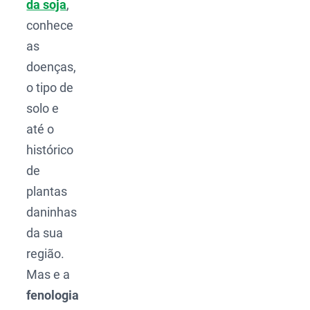
da soja
,
conhece
as
doenças,
o tipo de
solo e
até o
histórico
de
plantas
daninhas
da sua
região.
Mas e a
fenologia