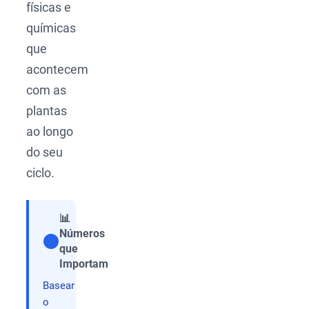
físicas e
químicas
que
acontecem
com as
plantas
ao longo
do seu
ciclo.
📊
Números
que
Compartilhar
Importam
Basear
o