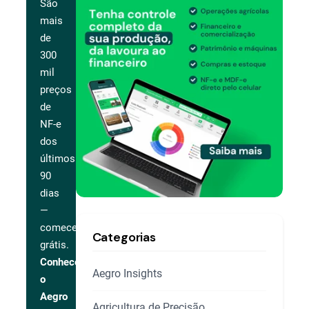
São
mais
de
300
mil
preços
de
NF-e
dos
últimos
90
dias
—
comece
Categorias
grátis.
Conhecer
Aegro Insights
o
Aegro
Agricultura de Precisão