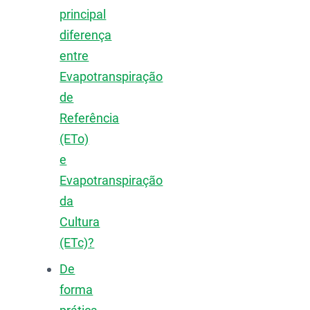
principal
diferença
entre
Evapotranspiração
de
Referência
(ETo)
e
Evapotranspiração
da
Cultura
(ETc)?
De
forma