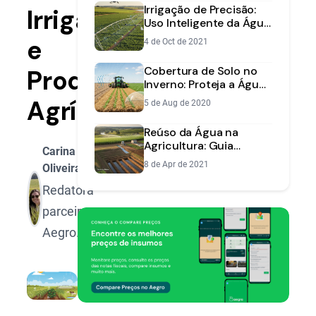
Irrigação de Precisão:
Irrigação
Uso Inteligente da Água
e Maior Produtividade
e
4 de Oct de 2021
Cobertura de Solo no
Produtividade
Inverno: Proteja a Água
da Sua Lavoura
Agrícola
5 de Aug de 2020
Reúso da Água na
Agricultura: Guia
Carina
Prático com 7 Técnicas
8 de Apr de 2021
Oliveira
para sua Fazenda
Redatora
parceira
Aegro.