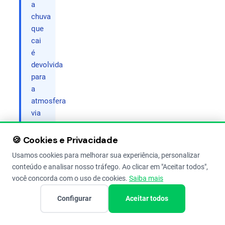
a
chuva
que
cai
é
devolvida
para
a
atmosfera
via
evapotranspiração.
Monitorar
🍪 Cookies e Privacidade
esse
Usamos cookies para melhorar sua experiência, personalizar
dado
conteúdo e analisar nosso tráfego. Ao clicar em "Aceitar todos",
permite
você concorda com o uso de cookies.
Saiba mais
prever
com
Configurar
Aceitar todos
que
velocidade