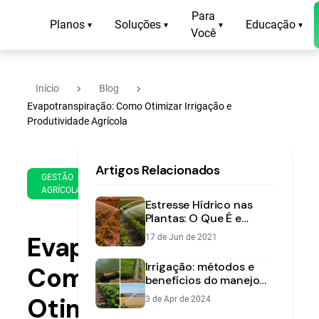
Para
Planos
Soluções
Educação
▾
▾
▾
▾
Você
navigate_next
navigate_next
Início
Blog
Evapotranspiração: Como Otimizar Irrigação e
Produtividade Agrícola
26
14
Artigos Relacionados
de
min
GESTÃO
Apr
AGRÍCOLA
de
de
Estresse Hídrico nas
leitura
2021
Plantas: O Que É e
Como Evitar Perdas na
Evapotranspiração:
17 de Jun de 2021
Lavoura
Irrigação: métodos e
Como
benefícios do manejo
da água
Otimizar
3 de Apr de 2024