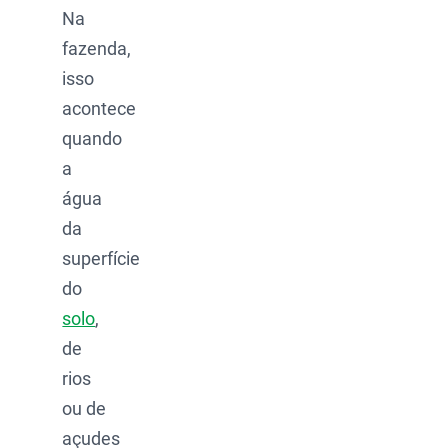
Na
fazenda,
isso
acontece
quando
a
água
da
superfície
do
solo
,
de
rios
ou de
açudes