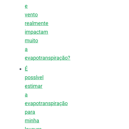
e
vento
realmente
impactam
muito
a
evapotranspiração?
É
possível
estimar
a
evapotranspiração
para
minha