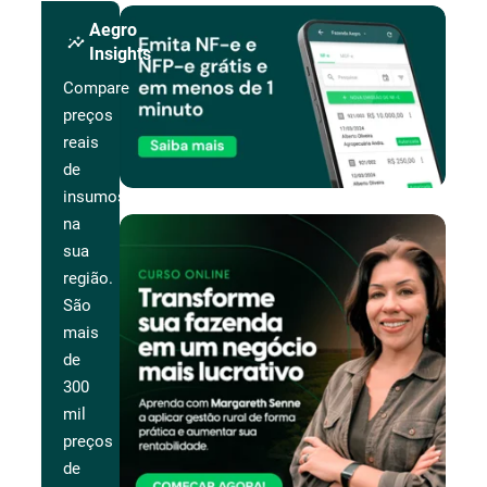
Aegro
insights
Insights
Compare
preços
reais
de
insumos
na
sua
região.
São
mais
de
300
mil
preços
de