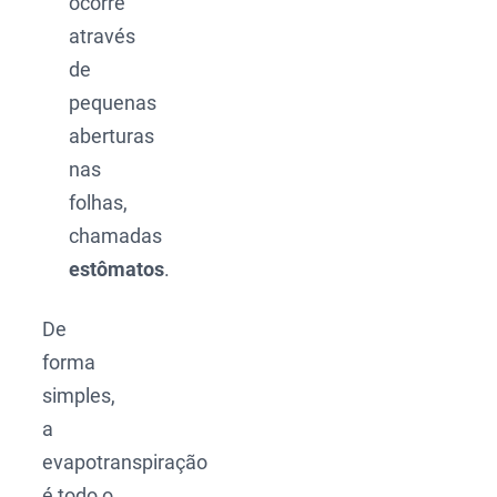
ocorre
através
de
pequenas
aberturas
nas
folhas,
chamadas
estômatos
.
De
forma
simples,
a
evapotranspiração
é todo o