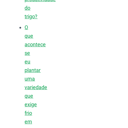
do
trigo?
O
que
acontece
se
eu
plantar
uma
variedade
que
exige
frio
em