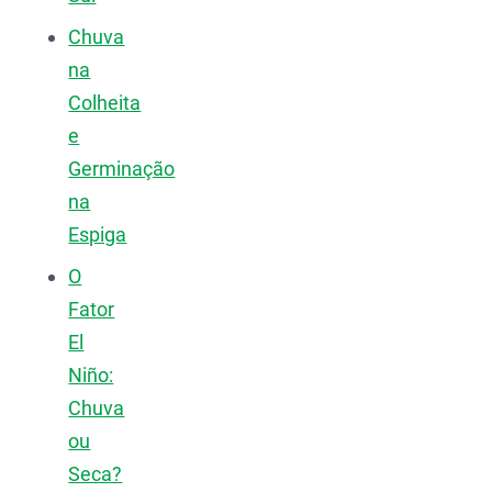
Chuva
na
Colheita
e
Germinação
na
Espiga
O
Fator
El
Niño:
Chuva
ou
Seca?