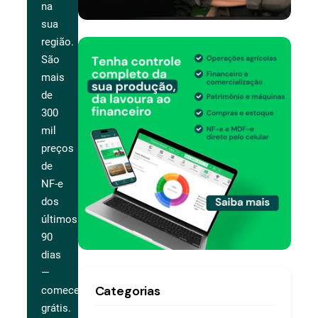
na
sua
região.
São
mais
de
300
mil
preços
de
NF-e
dos
últimos
90
dias
—
Categorias
comece
grátis.