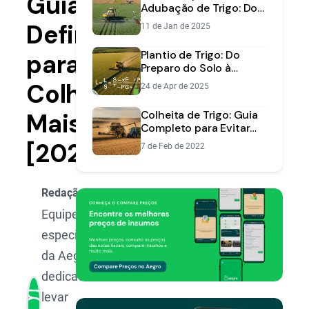
Guia
Adubação de Trigo: Do
Plantio à Colheita
Definitivo
11 de Jan de 2025
Plantio de Trigo: Do
para
Preparo do Solo à
Colheita - Safra
Colher
24 de Apr de 2025
2025/26
Mais
Colheita de Trigo: Guia
Completo para Evitar
Perdas e Maximizar a
[2025]
7 de Feb de 2022
Produtividade
Redação Aegro
Equipe de
especialistas
da Aegro,
dedicada a
levar