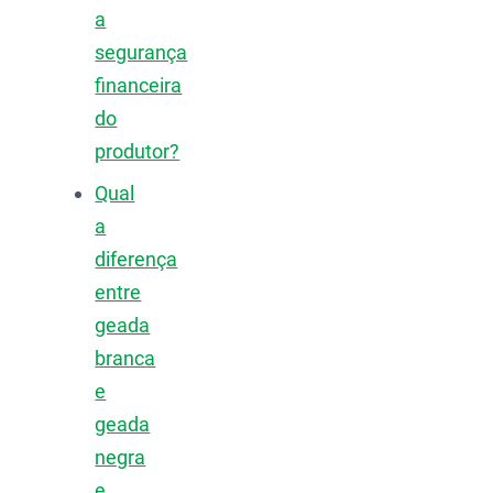
a
segurança
financeira
do
produtor?
Qual
a
diferença
entre
geada
branca
e
geada
negra
e