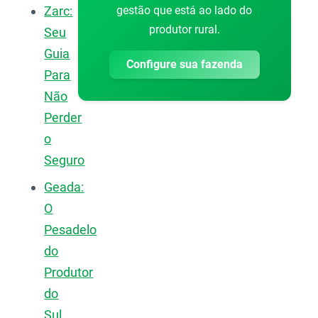
gestão que está ao lado do
Zarc:
produtor rural.
Seu
Guia
Configure sua fazenda
Para
Não
Perder
o
Seguro
Geada:
O
Pesadelo
do
Produtor
do
Sul