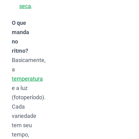
seca
.
O que
manda
no
ritmo?
Basicamente,
a
temperatura
e a luz
(fotoperíodo).
Cada
variedade
tem seu
tempo,