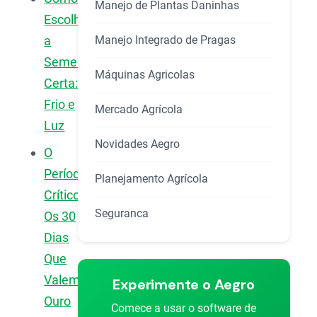
Manejo de Plantas Daninhas
Escolher
Manejo Integrado de Pragas
a
Semente
Máquinas Agricolas
Certa:
Frio e
Mercado Agrícola
Luz
Novidades Aegro
O
Período
Planejamento Agrícola
Crítico:
Seguranca
Os 30
Dias
Que
Valem
Experimente o Aegro
Ouro
Comece a usar o software de