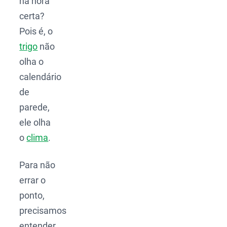
na hora
certa?
Pois é, o
trigo
não
olha o
calendário
de
parede,
ele olha
o
clima
.
Para não
errar o
ponto,
precisamos
entender