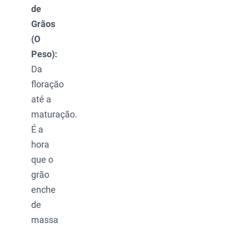
de
Grãos
(O
Peso):
Da
floração
até a
maturação.
É a
hora
que o
grão
enche
de
massa