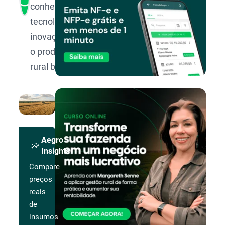
conhecimento,
tecnologia e
inovação para
o produtor
rural brasileiro.
Aegro
insights
Insights
Compare
preços
reais
de
insumos