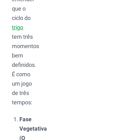
que o
ciclo do
trigo
tem três
momentos
bem
definidos.
É como
um jogo
de três
tempos:
Fase
Vegetativa
(O