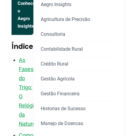
Conhecer
Aegro Insights
o
Aegro
Agricultura de Precisão
Insights
Consultoria
Índice
Contabilidade Rural
As
Crédito Rural
Fases
do
Gestão Agrícola
Trigo:
Gestão Financeira
O
Relógio
Historias de Sucesso
da
Manejo de Doencas
Natureza
Como