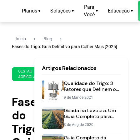
Para
Planos
Soluções
Educação
▾
▾
▾
▾
Você
navigate_next
navigate_next
Início
Blog
Fases do Trigo: Guia Definitivo para Colher Mais [2025]
27
12
Artigos Relacionados
de
min
GESTÃO
May
AGRÍCOLA
de
de
Qualidade do Trigo: 3
leitura
2025
Fatores que Definem o
Preço da sua Safra
Fases
9 de Mar de 2021
Geada na Lavoura: Um
do
Guia Completo para
Prevenir Perdas de
Trigo:
3 de Aug de 2020
Grãos
Guia Completo da