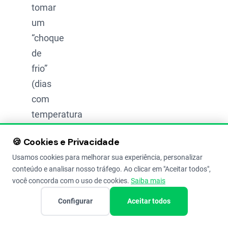
tomar
um
“choque
de
frio”
(dias
com
temperatura
baixa)
🍪 Cookies e Privacidade
para
Usamos cookies para melhorar sua experiência, personalizar
florescer.
conteúdo e analisar nosso tráfego. Ao clicar em "Aceitar todos",
Se
você concorda com o uso de cookies.
Saiba mais
você
Configurar
Aceitar todos
planta
uma