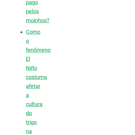
pago
pelos
moinhos?
Como
o
fenômeno
El
Niño
costuma
afetar
a
cultura
do
trigo
na