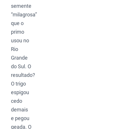
semente
“milagrosa”
que o
primo
usou no
Rio
Grande
do Sul. O
resultado?
O trigo
espigou
cedo
demais
e pegou
geada. O