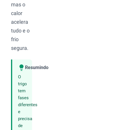
mas o
calor
acelera
tudo e o
frio
segura.
Resumindo
Compartilhar
O
trigo
tem
fases
diferentes
e
precisa
de