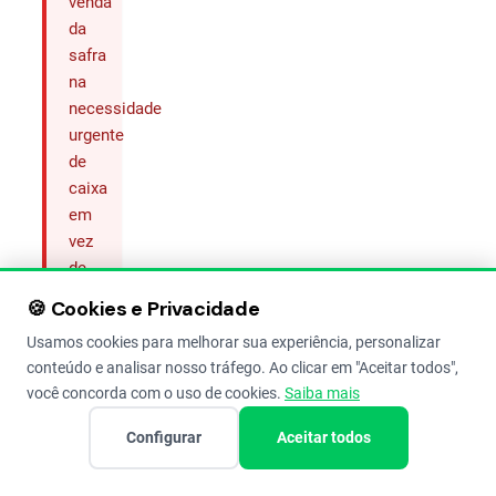
venda
da
safra
na
necessidade
urgente
de
caixa
em
vez
de
observar
🍪 Cookies e Privacidade
o
Usamos cookies para melhorar sua experiência, personalizar
mercado.
conteúdo e analisar nosso tráfego. Ao clicar em "Aceitar todos",
Organize
você concorda com o uso de cookies.
Saiba mais
seu
fluxo
Configurar
Aceitar todos
financeiro
para