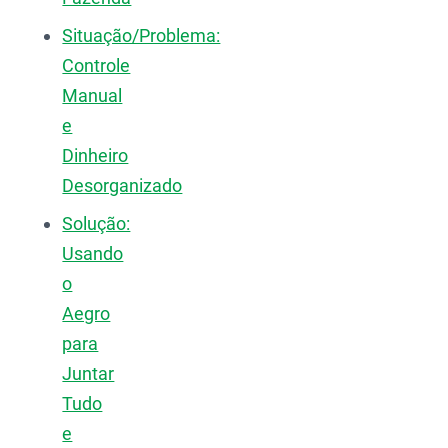
Situação/Problema:
Controle
Manual
e
Dinheiro
Desorganizado
Solução:
Usando
o
Aegro
para
Juntar
Tudo
e