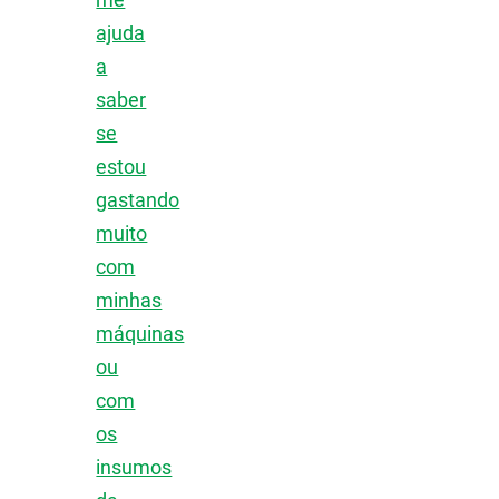
ajuda
a
saber
se
estou
gastando
muito
com
minhas
máquinas
ou
com
os
insumos