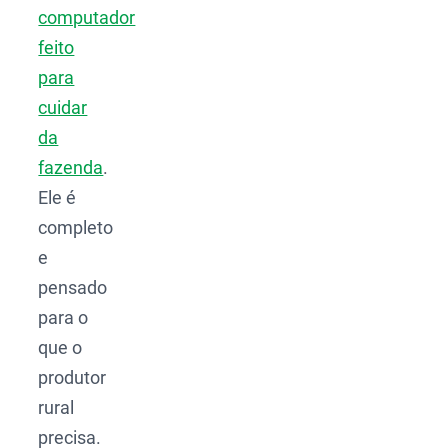
computador
feito
para
cuidar
da
fazenda
.
Ele é
completo
e
pensado
para o
que o
produtor
rural
precisa.