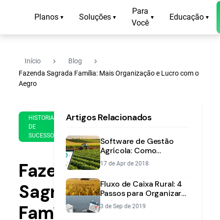
Para
Planos
Soluções
Educação
▾
▾
▾
▾
Você
navigate_next
navigate_next
Início
Blog
Fazenda Sagrada Família: Mais Organização e Lucro com o
Aegro
15
12
Artigos Relacionados
de
HISTORIAS
min
Aug
DE
de
SUCESSO
de
Software de Gestão
leitura
2023
Agrícola: Como
Aumentar a
Fazenda
17 de Apr de 2018
Lucratividade da
Fazenda
Fluxo de Caixa Rural: 4
Sagrada
Passos para Organizar
Sua Fazenda
Família:
3 de Sep de 2019