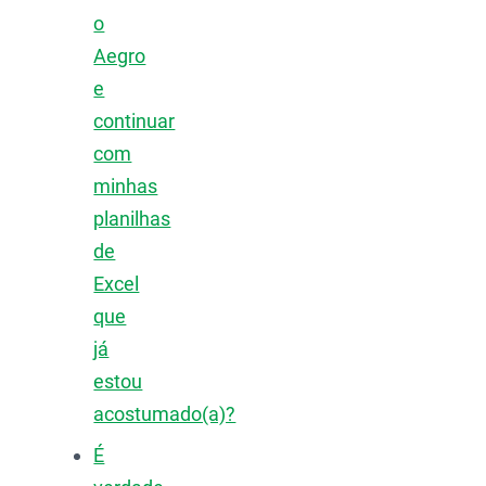
o
Aegro
e
continuar
com
minhas
planilhas
de
Excel
que
já
estou
acostumado(a)?
É