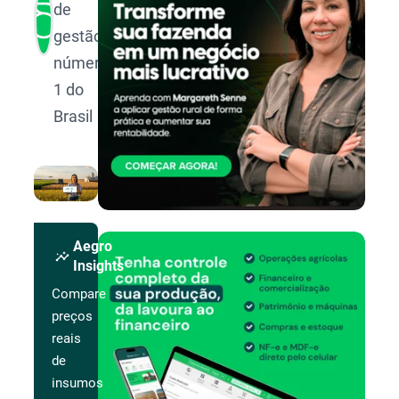
de
gestão
número
1 do
Brasil
Aegro
insights
Insights
Compare
preços
reais
de
insumos