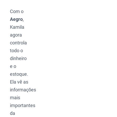
Com o
Aegro
,
Kamila
agora
controla
todo o
dinheiro
e o
estoque.
Ela vê as
informações
mais
importantes
da