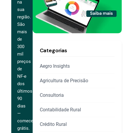
na
sua
região.
São
mais
de
300
Categorias
mil
preços
Aegro Insights
de
NF-e
Agricultura de Precisão
dos
últimos
Consultoria
90
dias
Contabilidade Rural
—
comece
Crédito Rural
grátis.