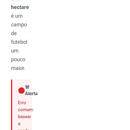
hectare
é um
campo
de
futebol
um
pouco
maior.
🚨
Alerta
Compartilhar
Erro
comum:
basear
a