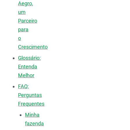
Aegro,
um
Parceiro
para
o
Crescimento
Glossário:
Entenda
Melhor
FAQ:
Perguntas
Frequentes
Minha
fazenda