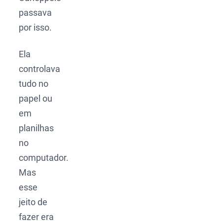
passava
por isso.
Ela
controlava
tudo no
papel ou
em
planilhas
no
computador.
Mas
esse
jeito de
fazer era