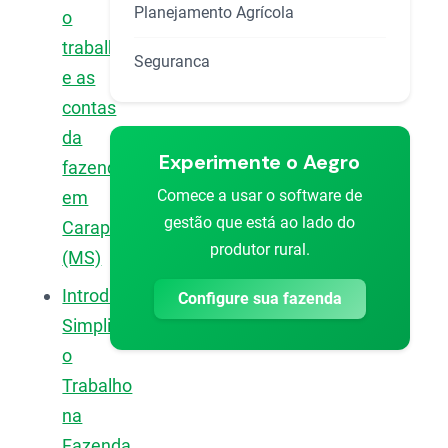
Planejamento Agrícola
o
trabalho
Seguranca
e as
contas
da
Experimente o Aegro
fazenda
Comece a usar o software de
em
gestão que está ao lado do
Carapó
produtor rural.
(MS)
Introdução:
Configure sua fazenda
Simplificando
o
Trabalho
na
Fazenda