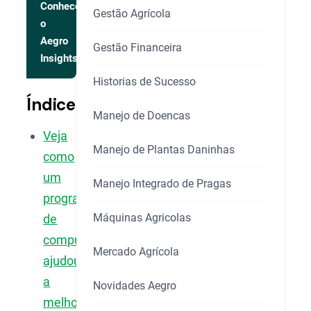
Conhecer
Gestão Agrícola
o
Aegro
Gestão Financeira
Insights
Historias de Sucesso
Índice
Manejo de Doencas
Veja
Manejo de Plantas Daninhas
como
um
Manejo Integrado de Pragas
programa
Máquinas Agricolas
de
computador
Mercado Agrícola
ajudou
a
Novidades Aegro
melhorar