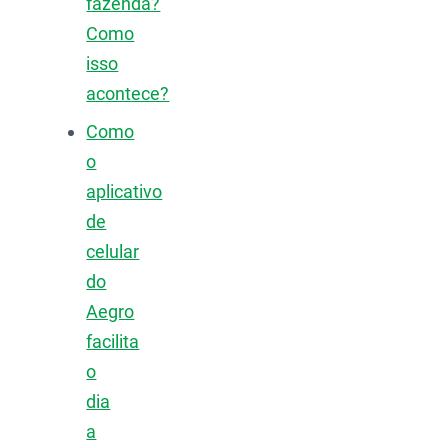
fazenda?
Como
isso
acontece?
Como
o
aplicativo
de
celular
do
Aegro
facilita
o
dia
a