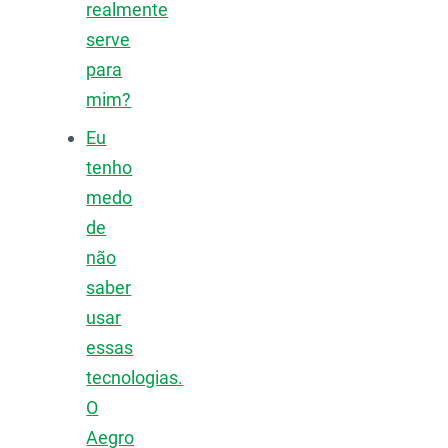
realmente
serve
para
mim?
Eu
tenho
medo
de
não
saber
usar
essas
tecnologias.
O
Aegro