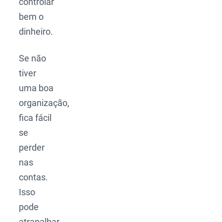
controlar
bem o
dinheiro.
Se não
tiver
uma boa
organização,
fica fácil
se
perder
nas
contas.
Isso
pode
atrapalhar