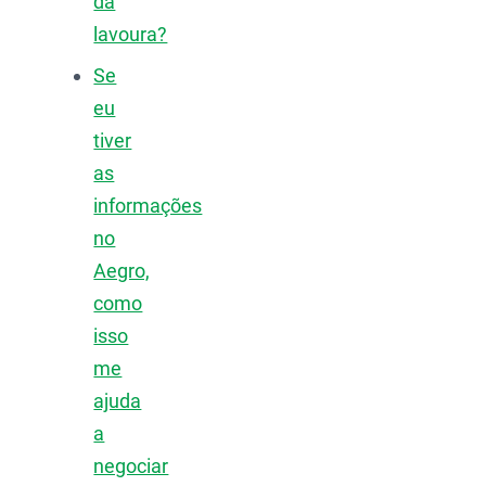
da
lavoura?
Se
eu
tiver
as
informações
no
Aegro,
como
isso
me
ajuda
a
negociar