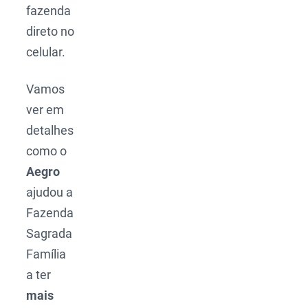
fazenda
direto no
celular.
Vamos
ver em
detalhes
como o
Aegro
ajudou a
Fazenda
Sagrada
Família
a ter
mais