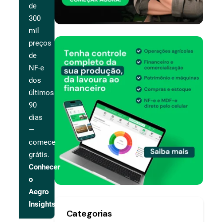
de
300
mil
preços
de
NF-e
dos
últimos
90
dias
—
comece
grátis.
Conhecer
o
Aegro
Insights
Categorias