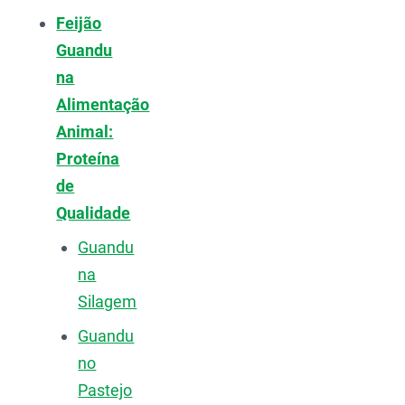
Feijão
Guandu
na
Alimentação
Animal:
Proteína
de
Qualidade
Guandu
na
Silagem
Guandu
no
Pastejo