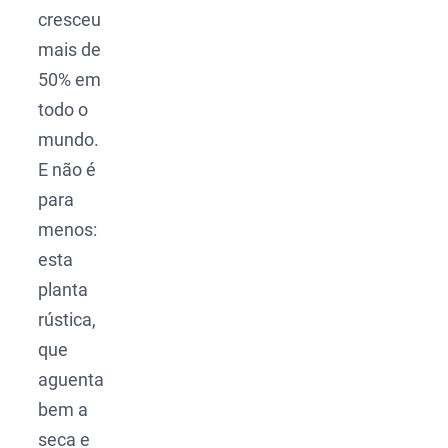
cresceu
mais de
50% em
todo o
mundo.
E não é
para
menos:
esta
planta
rústica,
que
aguenta
bem a
seca e