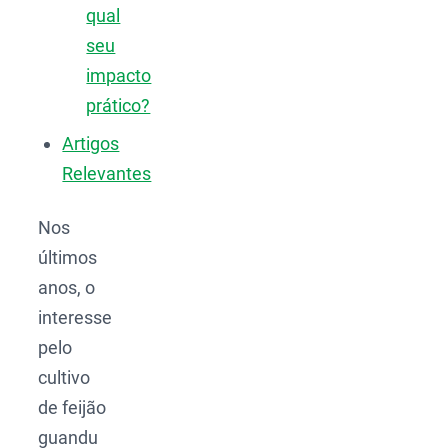
qual
seu
impacto
prático?
Artigos
Relevantes
Nos
últimos
anos, o
interesse
pelo
cultivo
de feijão
guandu