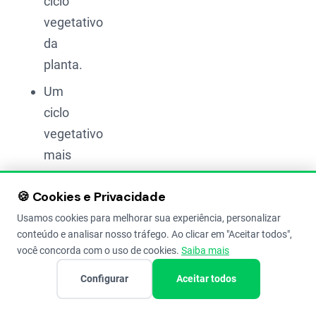
ciclo
vegetativo
da
planta.
Um
ciclo
vegetativo
mais
longo
🍪 Cookies e Privacidade
resulta
em
Usamos cookies para melhorar sua experiência, personalizar
conteúdo e analisar nosso tráfego. Ao clicar em "Aceitar todos",
uma
você concorda com o uso de cookies.
Saiba mais
maior
Configurar
Aceitar todos
produção
de