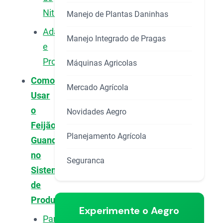
Nitrogênio
Manejo de Plantas Daninhas
Adaptação
Manejo Integrado de Pragas
e
Produtividade
Máquinas Agricolas
Como
Mercado Agrícola
Usar
o
Novidades Aegro
Feijão
Planejamento Agrícola
Guandu
no
Seguranca
Sistema
de
Produção
Experimente o Aegro
Para