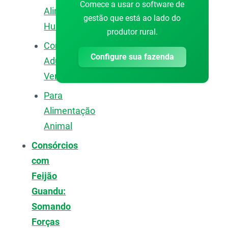
Comece a usar o software de
Alimentação
gestão que está ao lado do
Humana
produtor rural.
Como
Configure sua fazenda
Adubo
Verde
Para
Alimentação
Animal
Consórcios
com
Feijão
Guandu:
Somando
Forças