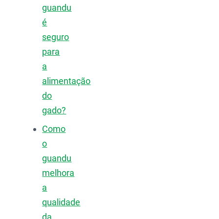
guandu
é
seguro
para
a
alimentação
do
gado?
Como
o
guandu
melhora
a
qualidade
da