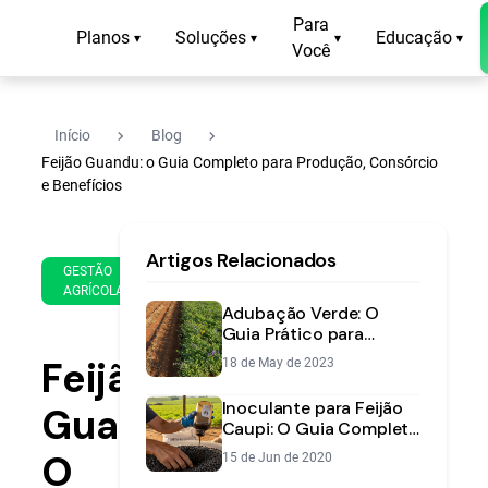
Para
Planos
Soluções
Educação
▾
▾
▾
▾
Você
navigate_next
navigate_next
Início
Blog
Feijão Guandu: o Guia Completo para Produção, Consórcio
e Benefícios
26
14
Artigos Relacionados
de
min
GESTÃO
Feb
AGRÍCOLA
de
de
Adubação Verde: O
leitura
2020
Guia Prático para
Melhorar seu Solo e
Feijão
18 de May de 2023
Aumentar a
Produtividade
Inoculante para Feijão
Guandu:
Caupi: O Guia Completo
para Aumentar a
O
15 de Jun de 2020
Produtividade