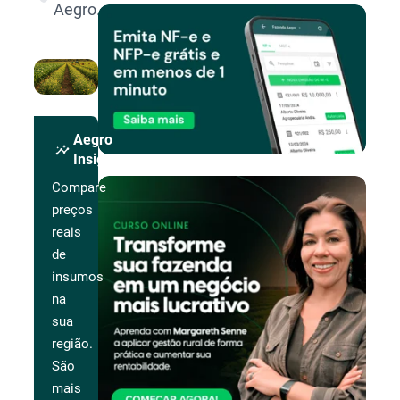
Aegro.
Aegro
insights
Insights
Compare
preços
reais
de
insumos
na
sua
região.
São
mais