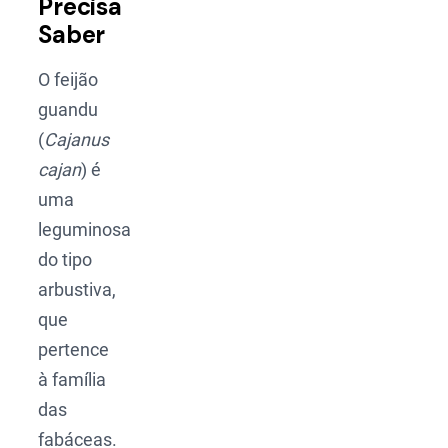
Precisa
Saber
O feijão
guandu
(
Cajanus
cajan
) é
uma
leguminosa
do tipo
arbustiva,
que
pertence
à família
das
fabáceas.