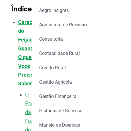
Índice
Aegro Insights
Características
Agricultura de Precisão
do
Consultoria
Feijão
Guandu:
Contabilidade Rural
O que
Você
Crédito Rural
Precisa
Gestão Agrícola
Saber
O
Gestão Financeira
Poder
Historias de Sucesso
da
Fixação
Manejo de Doencas
de