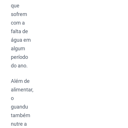
que
sofrem
com a
falta de
água em
algum
período
do ano.
Além de
alimentar,
o
guandu
também
nutre a