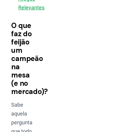
Relevantes
O que
faz do
feijão
um
campeão
na
mesa
(e no
mercado)?
Sabe
aquela
pergunta
que todo