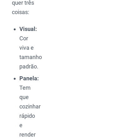
quer três
coisas:
Visual:
Cor
viva e
tamanho
padrão.
Panela:
Tem
que
cozinhar
rápido
e
render