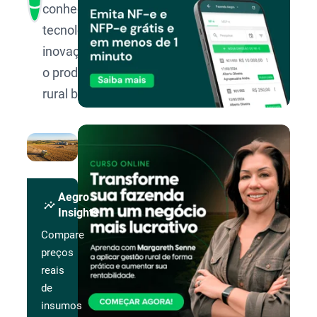
conhecimento,
tecnologia e
inovação para
o produtor
rural brasileiro.
Aegro
insights
Insights
Compare
preços
reais
de
insumos