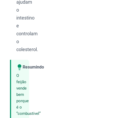
ajudam
o
intestino
e
controlam
o
colesterol.
Resumindo
Compartilhar
O
feijão
vende
bem
porque
é o
“combustível”