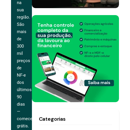
na
sua
região.
São
mais
de
300
mil
preços
de
NF-e
dos
últimos
90
dias
—
Categorias
comece
grátis.