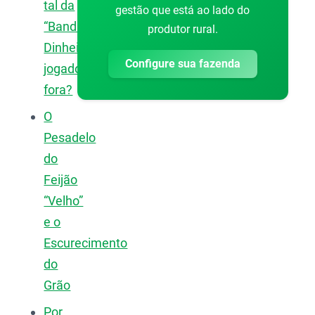
tal da
gestão que está ao lado do
“Bandinha”:
produtor rural.
Dinheiro
Configure sua fazenda
jogado
fora?
O
Pesadelo
do
Feijão
“Velho”
e o
Escurecimento
do
Grão
Por