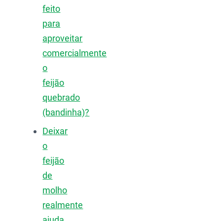
feito
para
aproveitar
comercialmente
o
feijão
quebrado
(bandinha)?
Deixar
o
feijão
de
molho
realmente
ajuda