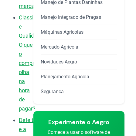
Manejo de Plantas Daninhas
mercado)?
Manejo Integrado de Pragas
Classificação
e
Máquinas Agricolas
Qualidade:
O que
Mercado Agrícola
o
Novidades Aegro
comprador
olha
Planejamento Agrícola
na
hora
Seguranca
de
pagar?
Defeitos
Experimente o Aegro
e a
Comece a usar o software de