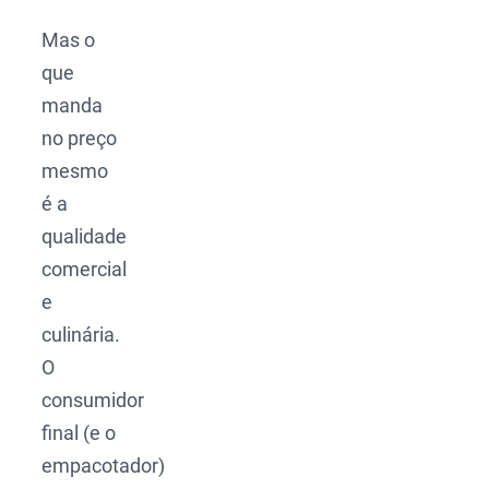
Mas o
que
manda
no preço
mesmo
é a
qualidade
comercial
e
culinária.
O
consumidor
final (e o
empacotador)