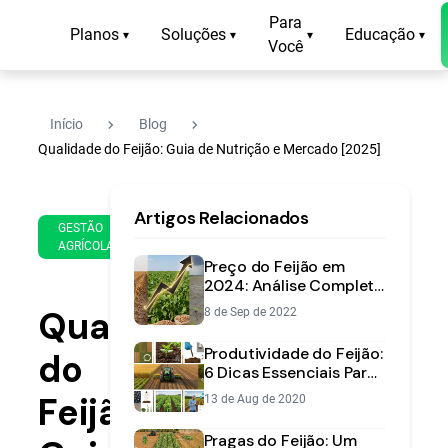
Para
Planos
Soluções
Educação
▾
▾
▾
▾
Você
navigate_next
navigate_next
Início
Blog
Qualidade do Feijão: Guia de Nutrição e Mercado [2025]
21
12
Artigos Relacionados
de
min
GESTÃO
Apr
AGRÍCOLA
de
de
Preço do Feijão em
leitura
2025
2024: Análise Completa
da Safra e Previsão de
Qualidade
8 de Sep de 2022
Mercado
Produtividade do Feijão:
do
6 Dicas Essenciais Para
Aumentar Sua
Feijão:
13 de Aug de 2020
Rentabilidade
Pragas do Feijão: Um