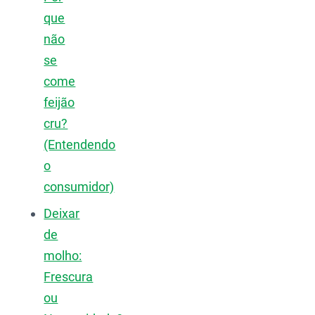
que
não
se
come
feijão
cru?
(Entendendo
o
consumidor)
Deixar
de
molho:
Frescura
ou