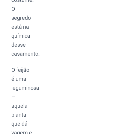
O
segredo
está na
química
desse
casamento.
O feijão
é uma
leguminosa
—
aquela
planta
que dá
vagem e