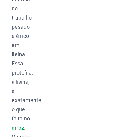
no
trabalho
pesado
e é rico
em
lisina
.
Essa
proteína,
a lisina,
é
exatamente
o que
falta no
arroz
.
Quando