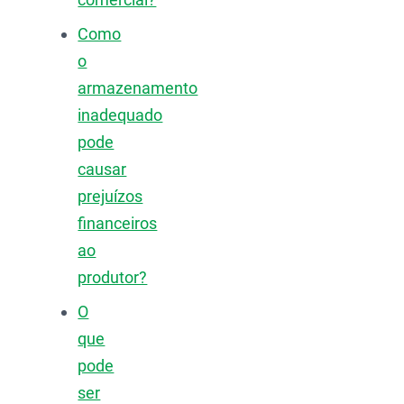
Como
o
armazenamento
inadequado
pode
causar
prejuízos
financeiros
ao
produtor?
O
que
pode
ser