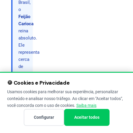
Brasil,
o
Feijão
Carioca
reina
absoluto.
Ele
representa
cerca
de
70%
do
🍪 Cookies e Privacidade
cultivo
.
Usamos cookies para melhorar sua experiência, personalizar
Embora
conteúdo e analisar nosso tráfego. Ao clicar em "Aceitar todos",
existam
você concorda com o uso de cookies.
Saiba mais
feijões
de
Configurar
Aceitar todos
todas
as