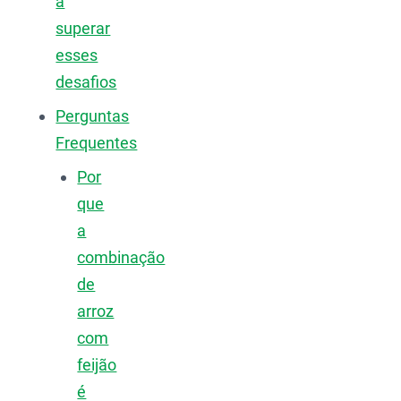
a
superar
esses
desafios
Perguntas
Frequentes
Por
que
a
combinação
de
arroz
com
feijão
é