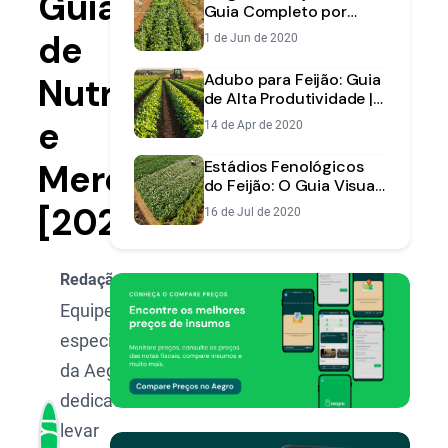
Guia
Guia Completo por
Estágio da Planta
de
1 de Jun de 2020
Adubo para Feijão: Guia
Nutrição
de Alta Produtividade |
Aegro
e
14 de Apr de 2020
Mercado
Estádios Fenológicos
do Feijão: O Guia Visual
para um Manejo Preciso
[2025]
16 de Jul de 2020
Redação Aegro
Equipe de
especialistas
da Aegro,
dedicada a
levar