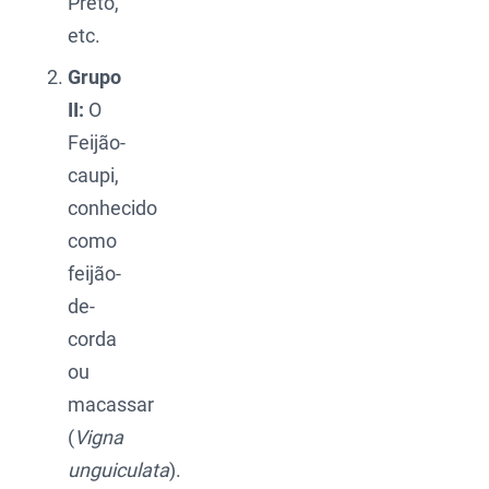
Preto,
etc.
Grupo
II:
O
Feijão-
caupi,
conhecido
como
feijão-
de-
corda
ou
macassar
(
Vigna
unguiculata
).