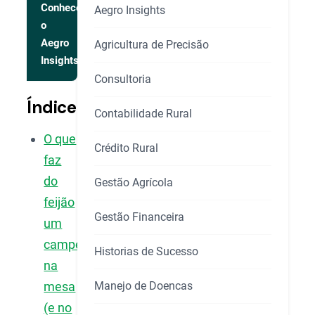
Conhecer
Aegro Insights
o
Aegro
Agricultura de Precisão
Insights
Consultoria
Índice
Contabilidade Rural
O que
Crédito Rural
faz
do
Gestão Agrícola
feijão
Gestão Financeira
um
campeão
Historias de Sucesso
na
Manejo de Doencas
mesa
(e no