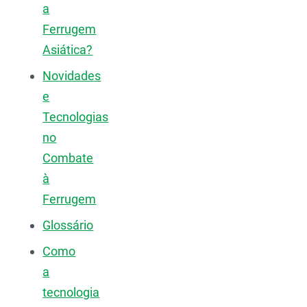
a
Ferrugem
Asiática?
Novidades
e
Tecnologias
no
Combate
à
Ferrugem
Glossário
Como
a
tecnologia