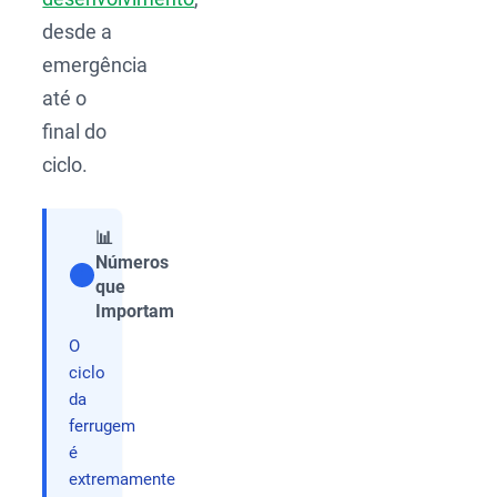
desde a
emergência
até o
final do
ciclo.
📊
Números
que
Compartilhar
Importam
O
ciclo
da
ferrugem
é
extremamente