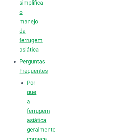
simplifica
o
manejo
da
ferrugem
asiática
Perguntas
Frequentes
Por
que
a
ferrugem
asiática
geralmente
começa