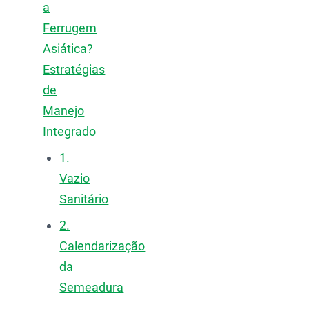
a
Ferrugem
Asiática?
Estratégias
de
Manejo
Integrado
1.
Vazio
Sanitário
2.
Calendarização
da
Semeadura