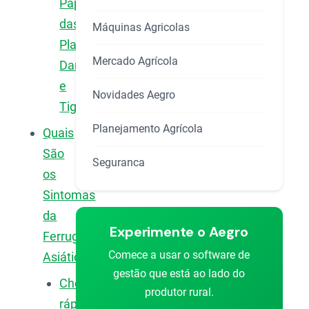
Papel
das
Máquinas Agricolas
Plantas
Mercado Agrícola
Daninhas
e
Novidades Aegro
Tigueras
Planejamento Agrícola
Quais
São
Seguranca
os
Sintomas
da
Experimente o Aegro
Ferrugem
Comece a usar o software de
Asiática?
gestão que está ao lado do
Checklist
produtor rural.
rápido