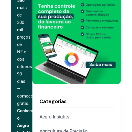
São
mais
de
300
mil
preços
de
NF-e
dos
últimos
90
dias
—
comece
Categorias
grátis.
Conhecer
Aegro Insights
o
Aegro
Agricultura de Precisão