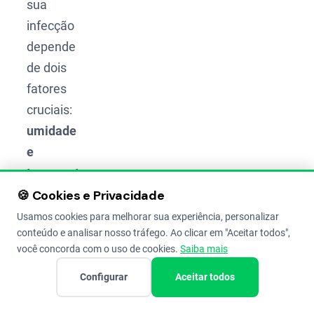
sua
infecção
depende
de dois
fatores
cruciais:
umidade
e
temperaturas
amenas
.
🍪 Cookies e Privacidade
Quando
Usamos cookies para melhorar sua experiência, personalizar
conteúdo e analisar nosso tráfego. Ao clicar em "Aceitar todos",
as
você concorda com o uso de cookies.
Saiba mais
condições
são
Configurar
Aceitar todos
favoráveis,