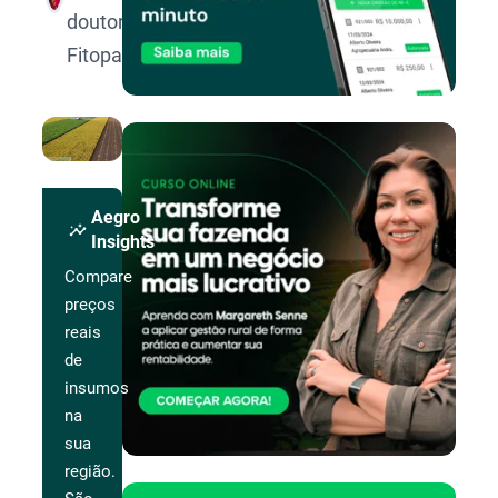
doutora em
Fitopatologia.
Aegro
insights
Insights
Compare
preços
reais
de
insumos
na
sua
região.