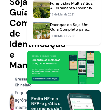
Soja:
Investimento
Fungicidas Multissítios:
A Ferramenta Essencial
Guia
Contra a Resistência na
17 de Mar de 2021
Soja
Completo
Doenças da Soja: Um
Guia Completo para
de
Identificar e Controlar
11 de Dec de 2019
na Sua Lavoura
Identificação
e
Manejo
Gressa
Chinelato
Engenheira
agrônoma,
mestre e