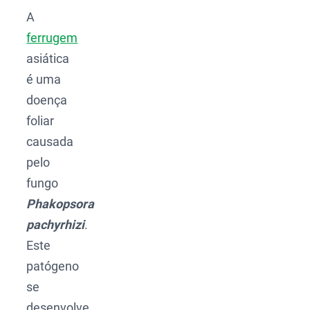
A
ferrugem
asiática
é uma
doença
foliar
causada
pelo
fungo
Phakopsora
pachyrhizi
.
Este
patógeno
se
desenvolve