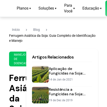
Para
Planos
Soluções
Educação
▾
▾
▾
▾
Você
navigate_next
navigate_next
Início
Blog
Ferrugem Asiática da Soja: Guia Completo de Identificação
e Manejo
3 de
16
MANEJO
Artigos Relacionados
Mar
min
DE
de
de
DOENCAS
2025
leitura
Aplicação de
Fungicidas na Soja:
Ferrugem
Estratégias e Momento
14 de Jan de 2021
Certo
Asiática
Resistência a
Fungicidas na Soja:
da
Como Proteger sua
19 de Dec de 2019
Lavoura e seu