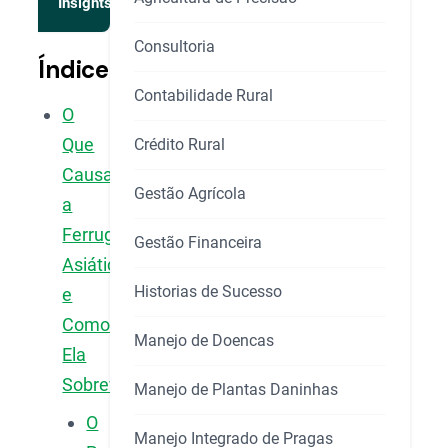
Insights
Consultoria
Índice
Contabilidade Rural
O
Que
Crédito Rural
Causa
Gestão Agrícola
a
Ferrugem
Gestão Financeira
Asiática
Historias de Sucesso
e
Como
Manejo de Doencas
Ela
Sobrevive?
Manejo de Plantas Daninhas
O
Manejo Integrado de Pragas