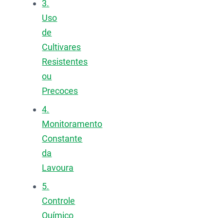
3.
Uso
de
Cultivares
Resistentes
ou
Precoces
4.
Monitoramento
Constante
da
Lavoura
5.
Controle
Químico