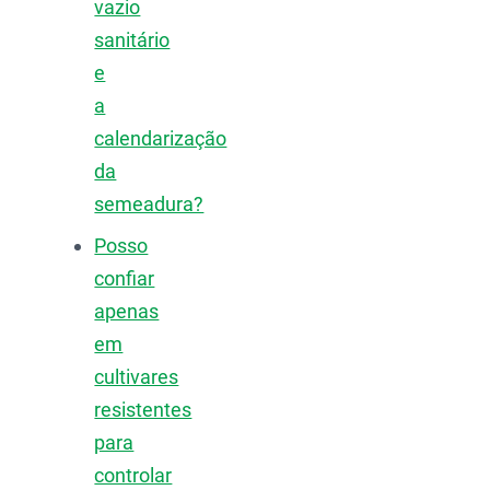
vazio
sanitário
e
a
calendarização
da
semeadura?
Posso
confiar
apenas
em
cultivares
resistentes
para
controlar