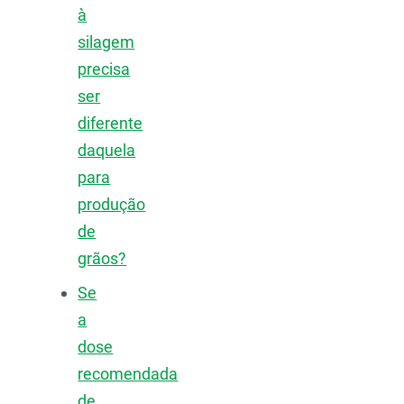
à
silagem
precisa
ser
diferente
daquela
para
produção
de
grãos?
Se
a
dose
recomendada
de