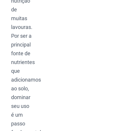
nutrição
de
muitas
lavouras.
Por ser a
principal
fonte de
nutrientes
que
adicionamos
ao solo,
dominar
seu uso
é um
passo