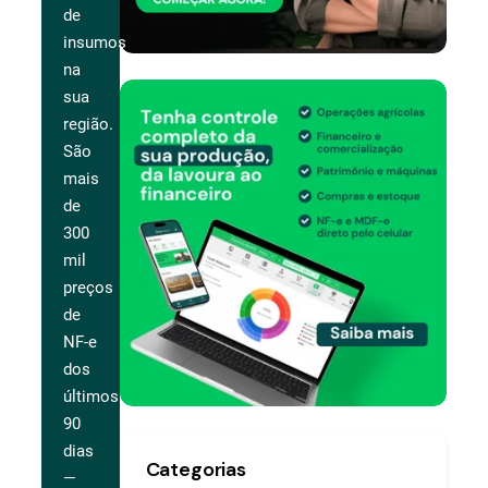
de
insumos
na
sua
região.
São
mais
de
300
mil
preços
de
NF-e
dos
últimos
90
dias
Categorias
—