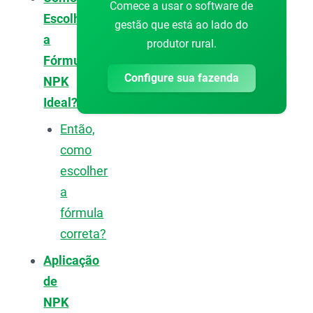
Comece a usar o software de
Escolher
gestão que está ao lado do
a
produtor rural.
Fórmula
Configure sua fazenda
NPK
Ideal?
Então,
como
escolher
a
fórmula
correta?
Aplicação
de
NPK