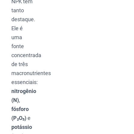
NPK tem
tanto
destaque.
Ele é
uma
fonte
concentrada
de três
macronutrientes
essenciais:
nitrogênio
(N)
,
fósforo
(P₂O₅)
e
potássio