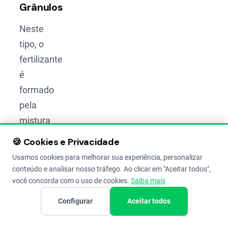
Grânulos
Neste
tipo, o
fertilizante
é
formado
pela
mistura
física de
🍪 Cookies e Privacidade
dois ou
Usamos cookies para melhorar sua experiência, personalizar
três
conteúdo e analisar nosso tráfego. Ao clicar em "Aceitar todos",
tipos de
você concorda com o uso de cookies.
Saiba mais
grânulos
Configurar
Aceitar todos
diferentes,
que já