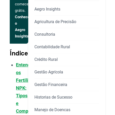
comece
Aegro Insights
grátis.
Conhecer
Agricultura de Precisão
o
Aegro
Consultoria
Insights
Contabilidade Rural
Índice
Crédito Rural
Entendendo
Gestão Agrícola
os
Fertilizantes
Gestão Financeira
NPK:
Tipos
Historias de Sucesso
e
Manejo de Doencas
Composições