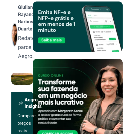
Giuliana
Rayane
Barbosa
Duarte
Redatora
parceira
Aegro.
Aegro
insights
Insights
Compare
preços
reais