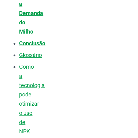
a
Demanda
do
Milho
Conclusão
Glossário
Como
a
tecnologia
pode
otimizar
o uso
de
NPK