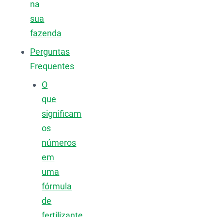
na
sua
fazenda
Perguntas
Frequentes
O
que
significam
os
números
em
uma
fórmula
de
fertilizante