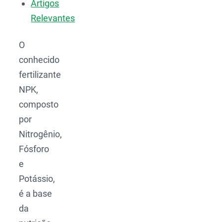
Artigos
Relevantes
O
conhecido
fertilizante
NPK,
composto
por
Nitrogênio,
Fósforo
e
Potássio,
é a base
da