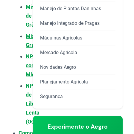
Mistura
Manejo de Plantas Daninhas
de
Manejo Integrado de Pragas
Grânulos
Mistura
Máquinas Agricolas
Granulada
Mercado Agrícola
NPK
com
Novidades Aegro
Micronutrientes
Planejamento Agrícola
NPK
de
Seguranca
Liberação
Lenta
(Osmocote)
Experimente o Aegro
Como