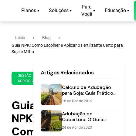
Para
Planos
Soluções
Educação
▾
▾
▾
▾
Você
navigate_next
navigate_next
Início
Blog
Guia NPK: Como Escolher e Aplicar o Fertilizante Certo para
Soja e Milho
23
16
Artigos Relacionados
de
min
GESTÃO
Aug
AGRÍCOLA
de
de
Cálculo de Adubação
leitura
2019
para Soja: Guia Prático
para Cerrado e RS
Guia
18 de Dec de 2019
Adubação de
NPK:
Cobertura: O Guia
Completo para Nutrir
Como
24 de Apr de 2023
sua Lavoura na Hora