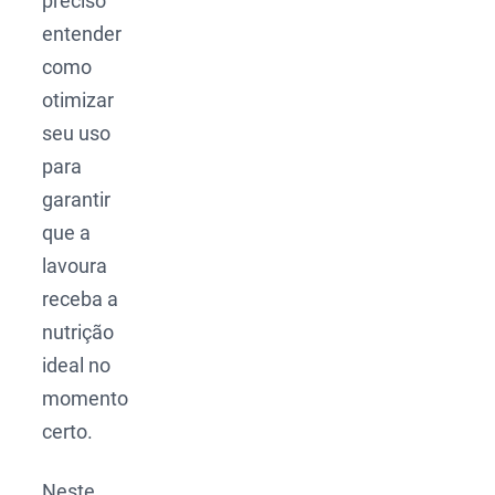
preciso
entender
como
otimizar
seu uso
para
garantir
que a
lavoura
receba a
nutrição
ideal no
momento
certo.
Neste