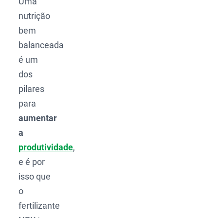
Uma
nutrição
bem
balanceada
é um
dos
pilares
para
aumentar
a
produtividade
,
e é por
isso que
o
fertilizante