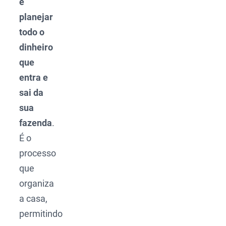
e
planejar
todo o
dinheiro
que
entra e
sai da
sua
fazenda
.
É o
processo
que
organiza
a casa,
permitindo