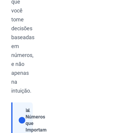
que
você
tome
decisões
baseadas
em
números,
e não
apenas
na
intuição.
📊
Números
que
Compartilhar
Importam