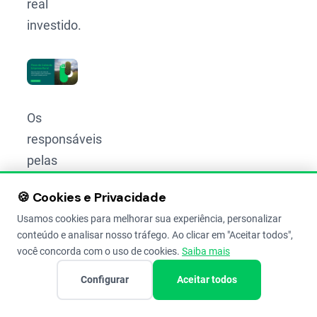
real
investido.
Os
responsáveis
pelas
finanças
🍪 Cookies e Privacidade
usam
Usamos cookies para melhorar sua experiência, personalizar
seu
conteúdo e analisar nosso tráfego. Ao clicar em "Aceitar todos",
conhecimento
você concorda com o uso de cookies.
Saiba mais
para
Configurar
Aceitar todos
encontrar
pontos