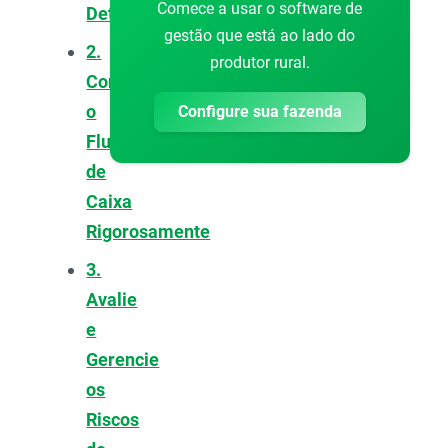
Comece a usar o software de
Detalhado
gestão que está ao lado do
2.
produtor rural.
Controle
o
Configure sua fazenda
Fluxo
de
Caixa
Rigorosamente
3.
Avalie
e
Gerencie
os
Riscos