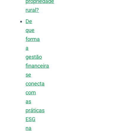
propriedade
rural?
De
que
forma
a
gestão
financeira
se
conecta
com
as
práticas
ESG
na