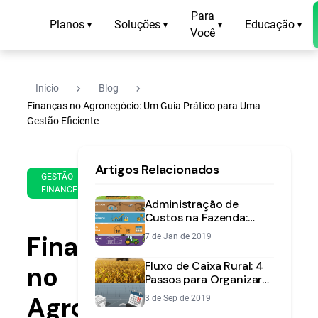
Para
Planos
Soluções
Educação
▾
▾
▾
▾
Você
navigate_next
navigate_next
Início
Blog
Finanças no Agronegócio: Um Guia Prático para Uma
Gestão Eficiente
12
14
Artigos Relacionados
de
min
GESTÃO
Sep
FINANCEIRA
de
de
Administração de
leitura
2023
Custos na Fazenda:
Guia para Aumentar
Finanças
7 de Jan de 2019
Rentabilidade
Fluxo de Caixa Rural: 4
no
Passos para Organizar
Sua Fazenda
Agronegócio:
3 de Sep de 2019