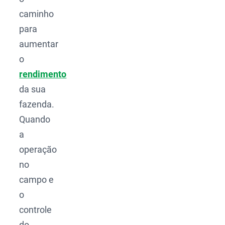
caminho
para
aumentar
o
rendimento
da sua
fazenda.
Quando
a
operação
no
campo e
o
controle
do