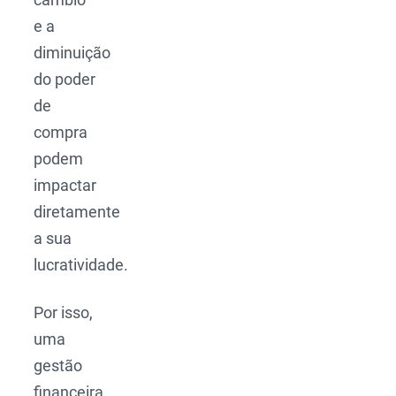
e a
diminuição
do poder
de
compra
podem
impactar
diretamente
a sua
lucratividade.
Por isso,
uma
gestão
financeira