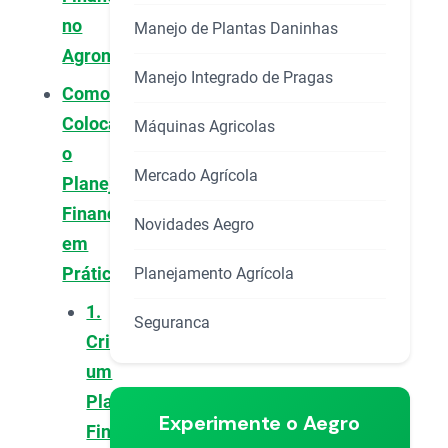
no
Manejo de Plantas Daninhas
Agronegócio?
Manejo Integrado de Pragas
Como
Colocar
Máquinas Agricolas
o
Mercado Agrícola
Planejamento
Financeiro
Novidades Aegro
em
Prática?
Planejamento Agrícola
1.
Seguranca
Crie
um
Planejamento
Experimente o Aegro
Financeiro