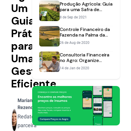
Produção Agrícola: Guia
Um
para uma Safra de
Sucesso | Aegro
Guia
8 de Sep de 2021
Controle Financeiro da
Prático
Fazenda na Palma da
Mão: Novidades do App
para
26 de Aug de 2020
Aegro
Uma
Consultoria Financeira
no Agro: Organize
Contas e Aumente
Gestão
14 de Jan de 2020
Faturamento
Eficiente
Mariana
Rezende
Redatora
parceira