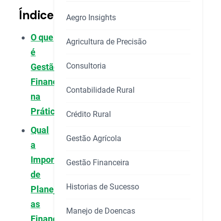
Índice
Aegro Insights
O que
Agricultura de Precisão
é
Consultoria
Gestão
Financeira
Contabilidade Rural
na
Prática?
Crédito Rural
Qual
Gestão Agrícola
a
Importância
Gestão Financeira
de
Historias de Sucesso
Planejar
as
Manejo de Doencas
Finanças