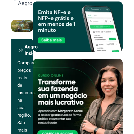
Aegro.
Aegro
insights
Insights
Compare
preços
reais
de
insumos
na
sua
região.
São
mais