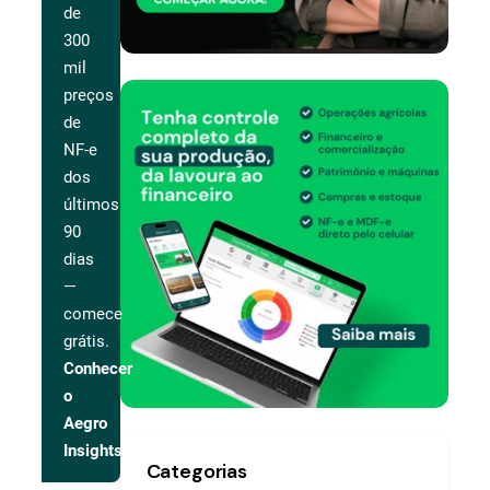
de
300
mil
preços
de
NF-e
dos
últimos
90
dias
—
comece
grátis.
Conhecer
o
Aegro
Insights
Categorias