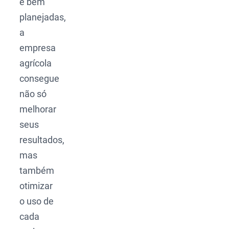
e bem
planejadas,
a
empresa
agrícola
consegue
não só
melhorar
seus
resultados,
mas
também
otimizar
o uso de
cada