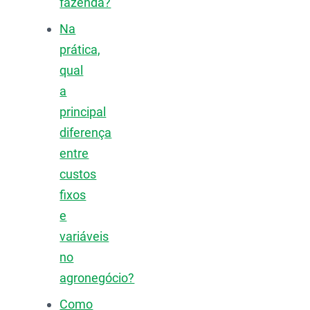
fazenda?
Na
prática,
qual
a
principal
diferença
entre
custos
fixos
e
variáveis
no
agronegócio?
Como