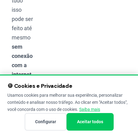
tudo
isso
pode ser
feito até
mesmo
sem
conexão
com a
internet
,
pois
🍪 Cookies e Privacidade
sabemos
Usamos cookies para melhorar sua experiência, personalizar
que a
conteúdo e analisar nosso tráfego. Ao clicar em "Aceitar todos",
você concorda com o uso de cookies.
Saiba mais
conectividade
ainda é
Configurar
Aceitar todos
um