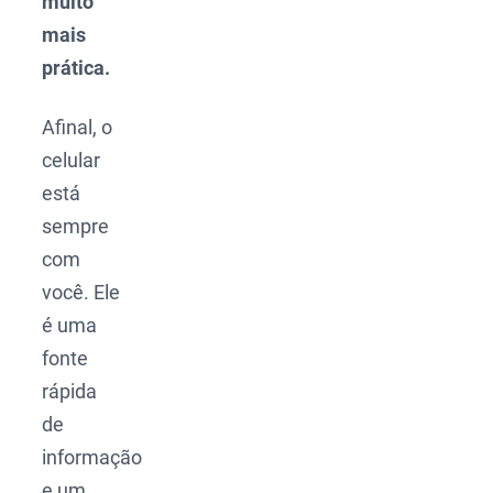
muito
mais
prática.
Afinal, o
celular
está
sempre
com
você. Ele
é uma
fonte
rápida
de
informação
e um