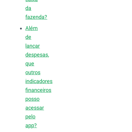
da
fazenda?
Além
de
lançar
despesas,
que
outros
indicadores
financeiros
posso
acessar
pelo
app?