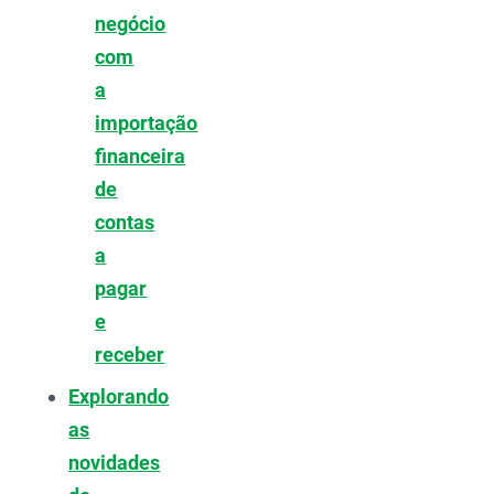
negócio
com
a
importação
financeira
de
contas
a
pagar
e
receber
Explorando
as
novidades