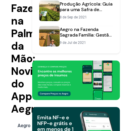
Produção Agrícola: Guia
Fazenda
para uma Safra de
Sucesso | Aegro
na
8 de Sep de 2021
Aegro na Fazenda
Palma
Sagrada Família: Gestão
Mobile e Aumento de
da
9 de Jul de 2021
Lucro em MS
Mão:
Novidades
do
App
Aegro
Aegro