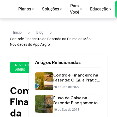
Para
Planos
Soluções
Educação
▾
▾
▾
▾
Você
navigate_next
navigate_next
Início
Blog
Controle Financeiro da Fazenda na Palma da Mão:
Novidades do App Aegro
26
14
Artigos Relacionados
de
min
NOVIDADES
Aug
AEGRO
de
de
Controle Financeiro na
leitura
2020
Fazenda: O Guia Prático
para Aumentar a
Controle
28 de Jan de 2022
Rentabilidade
Fluxo de Caixa na
Financeiro
Fazenda: Planejamento
de Safra e Lucro
da
10 de Sep de 2018