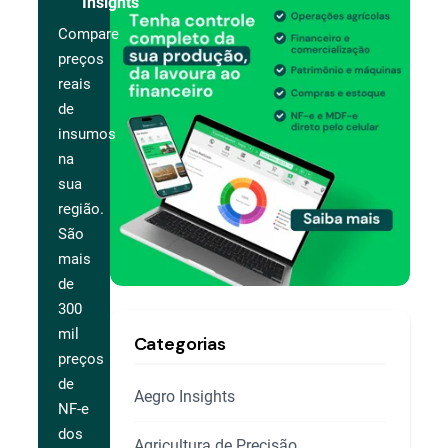
Insights
Compare
preços
reais
de
insumos
na
sua
região.
São
mais
de
300
mil
Categorias
preços
de
Aegro Insights
NF-e
dos
Agricultura de Precisão