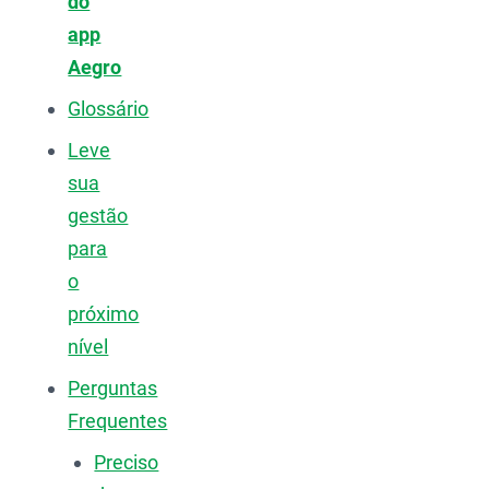
do
app
Aegro
Glossário
Leve
sua
gestão
para
o
próximo
nível
Perguntas
Frequentes
Preciso