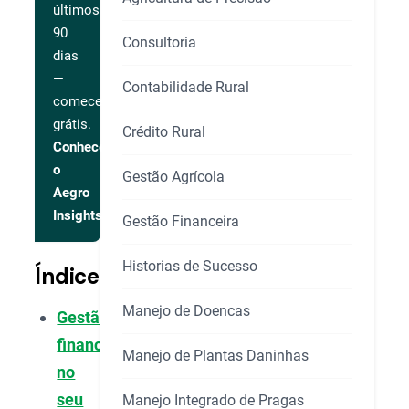
últimos
90
Consultoria
dias
—
Contabilidade Rural
comece
grátis.
Crédito Rural
Conhecer
o
Gestão Agrícola
Aegro
Insights
Gestão Financeira
Historias de Sucesso
Índice
Manejo de Doencas
Gestão
financeira
Manejo de Plantas Daninhas
no
seu
Manejo Integrado de Pragas