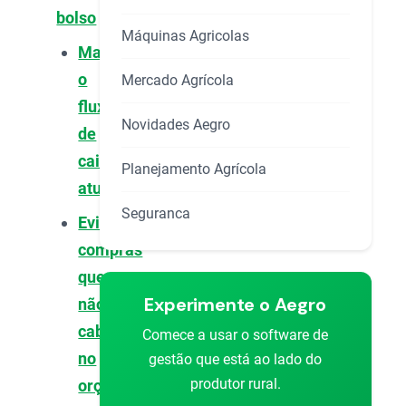
bolso
Máquinas Agricolas
Mantenha
o
Mercado Agrícola
fluxo
Novidades Aegro
de
caixa
Planejamento Agrícola
atualizado
Seguranca
Evite
compras
que
Experimente o Aegro
não
cabem
Comece a usar o software de
no
gestão que está ao lado do
produtor rural.
orçamento