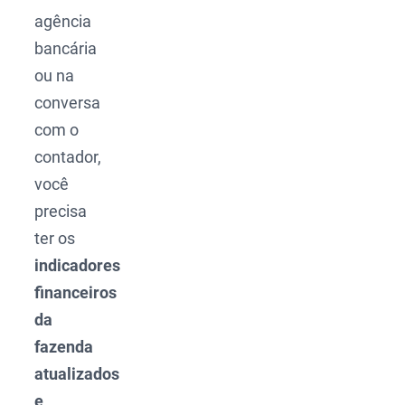
agência
bancária
ou na
conversa
com o
contador,
você
precisa
ter os
indicadores
financeiros
da
fazenda
atualizados
e