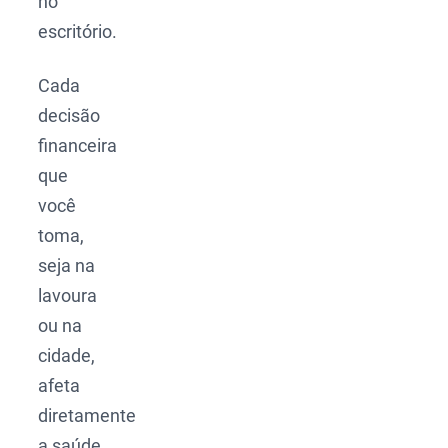
no
escritório.
Cada
decisão
financeira
que
você
toma,
seja na
lavoura
ou na
cidade,
afeta
diretamente
a saúde