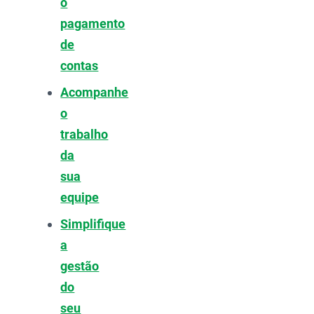
o
pagamento
de
contas
Acompanhe
o
trabalho
da
sua
equipe
Simplifique
a
gestão
do
seu