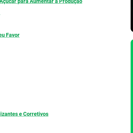
Açúcar para Aumentar a Produção
a
eu Favor
lizantes e Corretivos