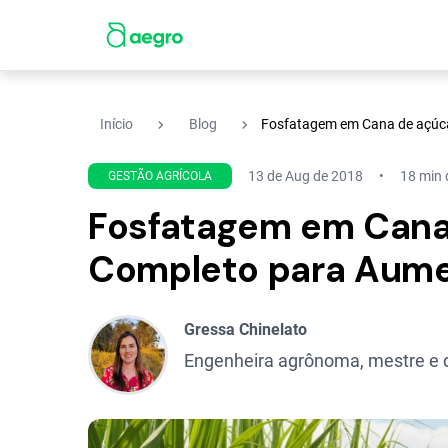
navigate_next
navigate_next
Início
Blog
Fosfatagem em Cana de açúca
13 de Aug de 2018
18 min d
GESTÃO AGRÍCOLA
Fosfatagem em Cana
Completo para Aume
Gressa Chinelato
Engenheira agrônoma, mestre e d