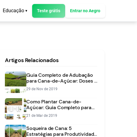
Educação
Teste grátis
Entrar no Aegro
▾
Artigos Relacionados
Guia Completo de Adubação
para Cana-de-Açúcar: Doses e
Nutrientes Essenciais
29 de Nov de 2019
Como Plantar Cana-de-
Açúcar: Guia Completo para
Alta Produtividade
21 de Mar de 2019
Soqueira de Cana: 5
Estratégias para Produtividade