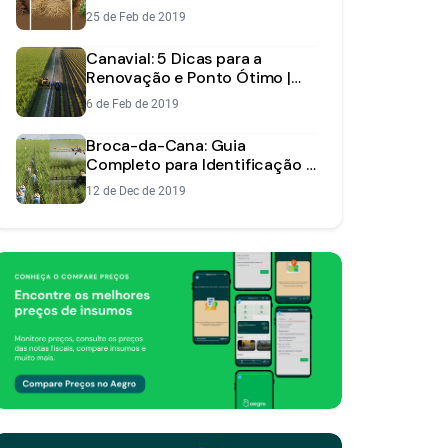
e Rentabilidade
25 de Feb de 2019
Canavial: 5 Dicas para a
Renovação e Ponto Ótimo |
Aegro
6 de Feb de 2019
Broca-da-Cana: Guia
Completo para Identificação e
Controle na Lavoura
12 de Dec de 2019