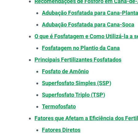
Recomendações de Fósforo em Cana-de-
Adubação Fosfatada para Cana-Plant
Adubação Fosfatada para Cana-Soca
O que é Fosfatagem e Como Utilizá-la a s
Fosfatagem no Plantio da Cana
Principais Fertilizantes Fosfatados
Fosfato de Amônio
Superfosfato Simples (SSP)
Superfosfato Triplo (TSP)
Termofosfato
Fatores que Afetam a Eficiência dos Ferti
Fatores Diretos