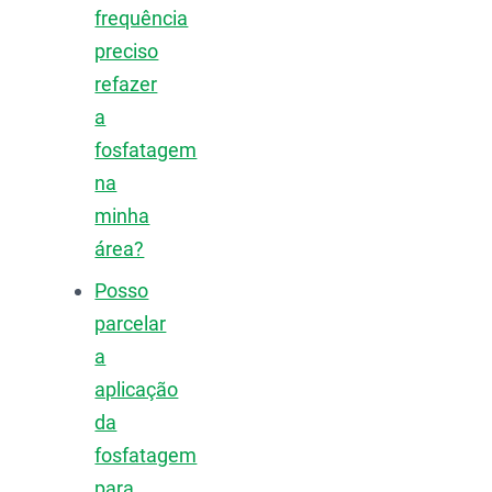
frequência
preciso
refazer
a
fosfatagem
na
minha
área?
Posso
parcelar
a
aplicação
da
fosfatagem
para