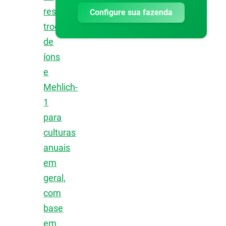
resina
Configure sua fazenda
trocadora
de
íons
e
Mehlich-
1
para
culturas
anuais
em
geral,
com
base
em