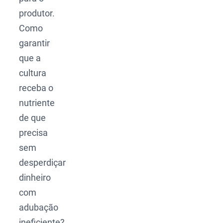
produtor.
Como
garantir
que a
cultura
receba o
nutriente
de que
precisa
sem
desperdiçar
dinheiro
com
adubação
ineficiente?