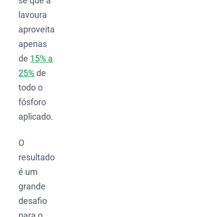
se que a
lavoura
aproveita
apenas
de
15% a
25%
de
todo o
fósforo
aplicado.
O
resultado
é um
grande
desafio
para o