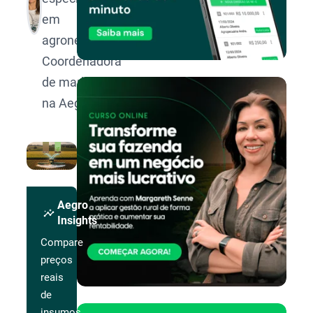
em
agronegócio.
Coordenadora
de marketing
na Aegro.
Aegro
insights
Insights
Compare
preços
reais
de
insumos