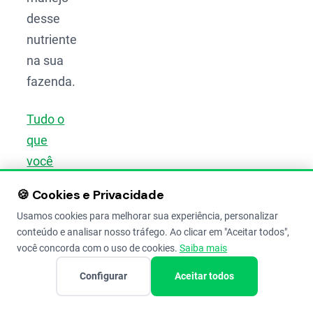
desse
nutriente
na sua
fazenda.
Tudo o
que
você
precisa
🍪 Cookies e Privacidade
saber
Usamos cookies para melhorar sua experiência, personalizar
sobre
conteúdo e analisar nosso tráfego. Ao clicar em "Aceitar todos",
cálculo
você concorda com o uso de cookies.
Saiba mais
de
Configurar
Aceitar todos
calagem
(+calcário