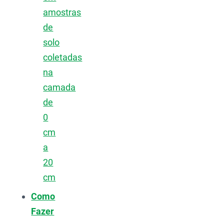
amostras
de
solo
coletadas
na
camada
de
0
cm
a
20
cm
Como
Fazer