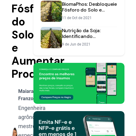
BiomaPhos: Desbloqueie
Fósforo
Fósforo do Solo e
Aumente Produtividade
do
11 de Oct de 2021
Nutrição da Soja:
Solo
Identificando
Deficiências e Momento
e
9 de Jun de 2021
Ideal de Adubação
Aumentar
Produtividade
Maiara
Franzoni
Engenheira
agrônoma,
mestre e
especialista