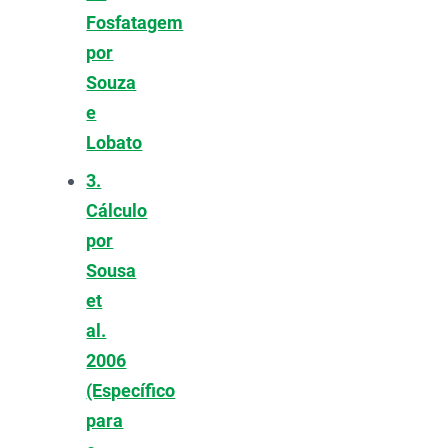
Fosfatagem
por
Souza
e
Lobato
3.
Cálculo
por
Sousa
et
al.
2006
(Específico
para