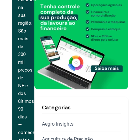
na
sua
região.
São
mais
de
300
mil
preços
de
NF-e
dos
últimos
Categorias
90
dias
Aegro Insights
—
comece
Agricultura de Precisão