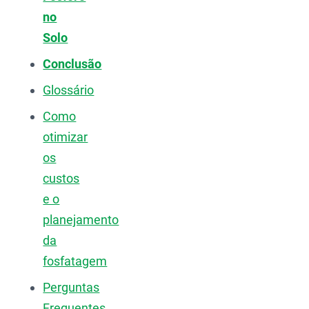
no
Solo
Conclusão
Glossário
Como
otimizar
os
custos
e o
planejamento
da
fosfatagem
Perguntas
Frequentes