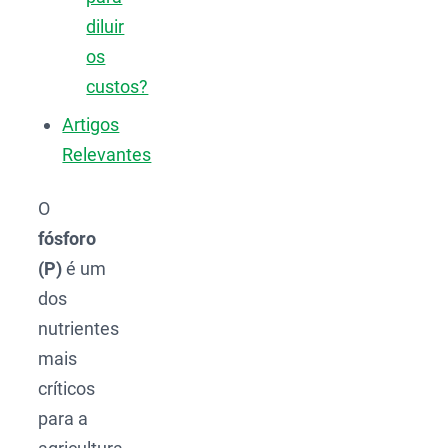
diluir
os
custos?
Artigos
Relevantes
O
fósforo
(P)
é um
dos
nutrientes
mais
críticos
para a