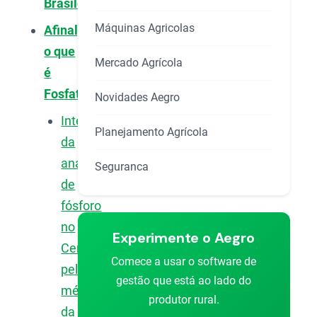
Brasileiros?
Máquinas Agricolas
Afinal,
o que
Mercado Agrícola
é
Fosfatagem?
Novidades Aegro
Interpretação
Planejamento Agrícola
da
análise
Seguranca
de
fósforo
no
Experimente o Aegro
Cerrado
Comece a usar o software de
pelos
gestão que está ao lado do
métodos
produtor rural.
da