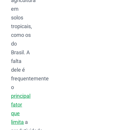
agricultura
em
solos
tropicais,
como os
do
Brasil. A
falta
dele é
frequentemente
o
principal
fator
que
limita
a