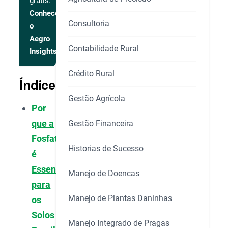
grátis.
Conhecer
Consultoria
o
Aegro
Contabilidade Rural
Insights
Crédito Rural
Índice
Gestão Agrícola
Por
que a
Gestão Financeira
Fosfatagem
Historias de Sucesso
é
Essencial
Manejo de Doencas
para
Manejo de Plantas Daninhas
os
Solos
Manejo Integrado de Pragas