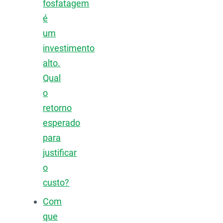
fosfatagem
é
um
investimento
alto.
Qual
o
retorno
esperado
para
justificar
o
custo?
Com
que