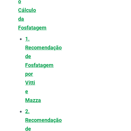
o
Cálculo
da
Fosfatagem
1.
Recomendação
de
Fosfatagem
por
Vitti
e
Mazza
2.
Recomendação
de