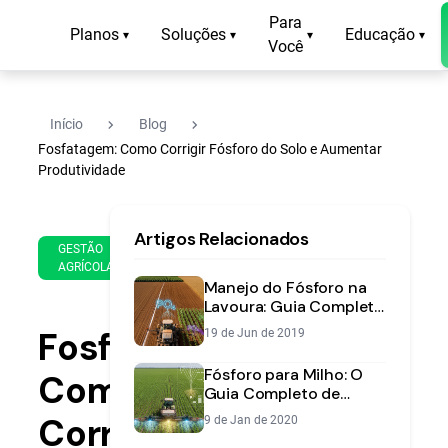
Para
Planos
Soluções
Educação
▾
▾
▾
▾
Você
navigate_next
navigate_next
Início
Blog
Fosfatagem: Como Corrigir Fósforo do Solo e Aumentar
Produtividade
17
20
Artigos Relacionados
de
min
GESTÃO
Aug
AGRÍCOLA
de
de
Manejo do Fósforo na
leitura
2018
Lavoura: Guia Completo
para Máxima
Fosfatagem:
19 de Jun de 2019
Produtividade
Fósforo para Milho: O
Como
Guia Completo de
Adubação para Máxima
Corrigir
9 de Jan de 2020
Produtividade