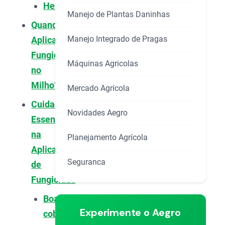
Helmintosporiose
Manejo de Plantas Daninhas
Quando
Manejo Integrado de Pragas
Aplicar
Fungicida
Máquinas Agricolas
no
Milho?
Mercado Agrícola
Cuidados
Novidades Aegro
Essenciais
na
Planejamento Agrícola
Aplicação
Seguranca
de
Fungicidas
Boa
Experimente o Aegro
cobertura