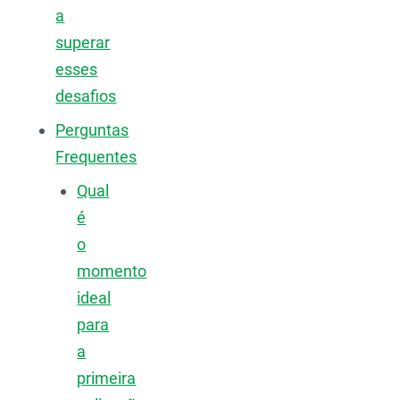
a
superar
esses
desafios
Perguntas
Frequentes
Qual
é
o
momento
ideal
para
a
primeira