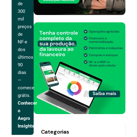
de
300
mil
preços
de
NF-e
dos
últimos
90
dias
—
comece
grátis.
Conhecer
o
Aegro
Insights
Categorias