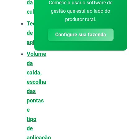
da
Comece a usar o software de
gestão que está ao lado do
cultura
produtor rural.
Tecnologia
de
Configure sua fazenda
aplicação
Volume
da
calda,
escolha
das
pontas
e
tipo
de
aplicação