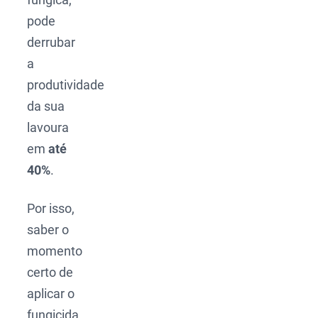
pode
derrubar
a
produtividade
da sua
lavoura
em
até
40%
.
Por isso,
saber o
momento
certo de
aplicar o
fungicida