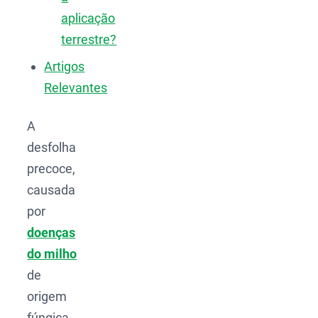
aplicação
terrestre?
Artigos
Relevantes
A
desfolha
precoce,
causada
por
doenças
do milho
de
origem
fúngica,