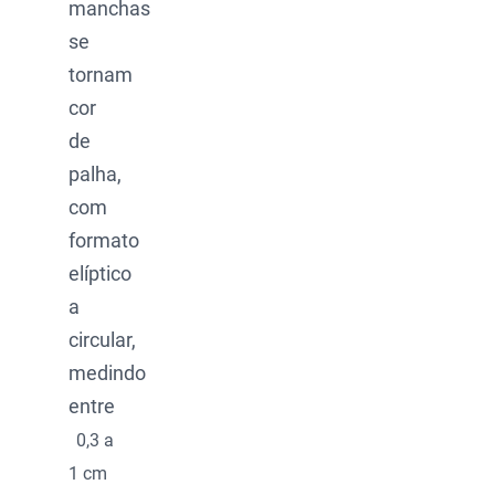
manchas
se
tornam
cor
de
palha,
com
formato
elíptico
a
circular,
medindo
entre
0,3 a
1 cm