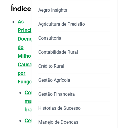
Índice
Aegro Insights
As
Agricultura de Precisão
Principais
Consultoria
Doenças
do
Contabilidade Rural
Milho
Causadas
Crédito Rural
por
Gestão Agrícola
Fungos
Complexo
Gestão Financeira
mancha-
Historias de Sucesso
branca
Cercosporiose
Manejo de Doencas