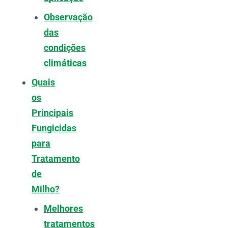
Observação
das
condições
climáticas
Quais
os
Principais
Fungicidas
para
Tratamento
de
Milho?
Melhores
tratamentos