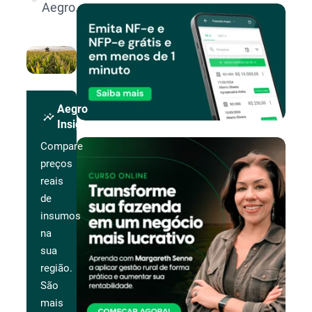
Aegro.
Aegro
insights
Insights
Compare
preços
reais
de
insumos
na
sua
região.
São
mais