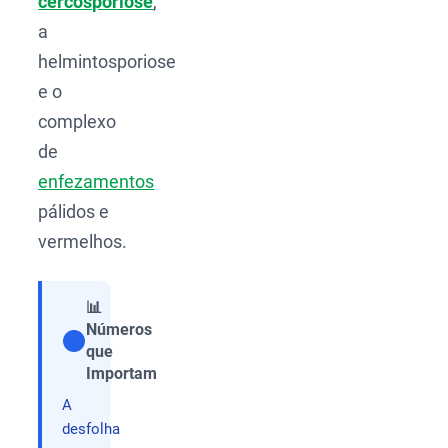
cercosporiose
,
a
helmintosporiose
e o
complexo
de
enfezamentos
pálidos e
vermelhos.
📊
Números
que
Compartilhar
Importam
A
desfolha