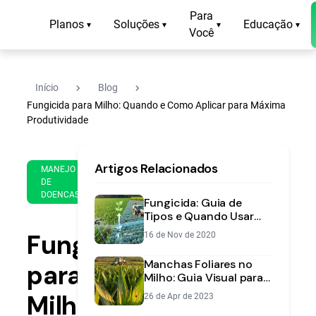
Para
Planos
Soluções
Educação
▾
▾
▾
▾
Você
navigate_next
navigate_next
Início
Blog
Fungicida para Milho: Quando e Como Aplicar para Máxima
Produtividade
19
14
Artigos Relacionados
de
MANEJO
min
Oct
DE
de
DOENCAS
de
Fungicida: Guia de
leitura
2022
Tipos e Quando Usar
Cada Um | Aegro
Fungicida
16 de Nov de 2020
Manchas Foliares no
para
Milho: Guia Visual para
Identificação e Manejo
Milho:
26 de Apr de 2023