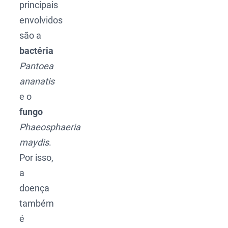
principais
envolvidos
são a
bactéria
Pantoea
ananatis
e o
fungo
Phaeosphaeria
maydis
.
Por isso,
a
doença
também
é