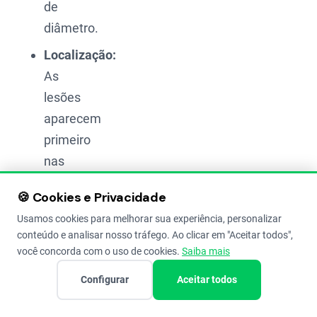
de
diâmetro.
Localização:
As
lesões
aparecem
primeiro
nas
folhas
🍪 Cookies e Privacidade
de
Usamos cookies para melhorar sua experiência, personalizar
baixo
conteúdo e analisar nosso tráfego. Ao clicar em "Aceitar todos",
da
você concorda com o uso de cookies.
Saiba mais
planta
Configurar
Aceitar todos
e
sobem