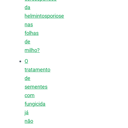
da
helmintosporiose
nas
folhas
de
milho?
O
tratamento
de
sementes
com
fungicida
já
não