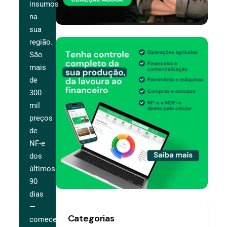
insumos
na
sua
região.
São
mais
de
300
mil
preços
de
NF-e
dos
últimos
90
dias
—
Categorias
comece