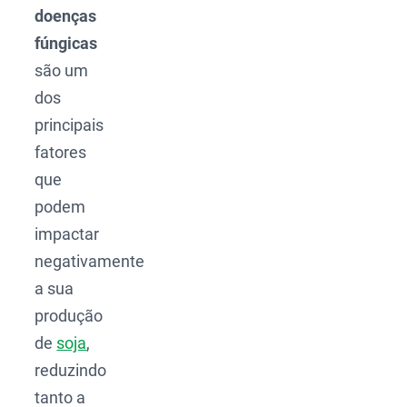
doenças
fúngicas
são um
dos
principais
fatores
que
podem
impactar
negativamente
a sua
produção
de
soja
,
reduzindo
tanto a