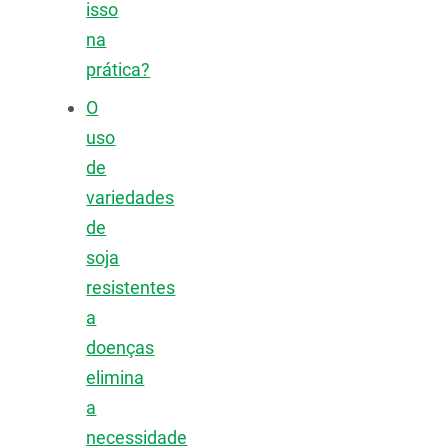
isso
na
prática?
O
uso
de
variedades
de
soja
resistentes
a
doenças
elimina
a
necessidade