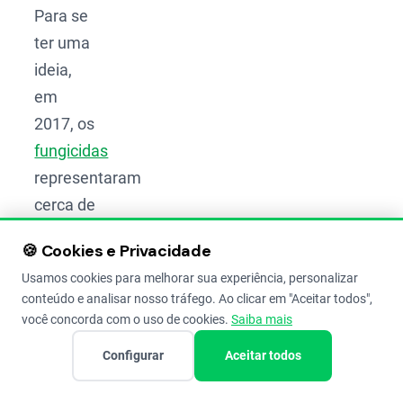
Para se
ter uma
ideia,
em
2017, os
fungicidas
representaram
cerca de
15% de
🍪 Cookies e Privacidade
todos os
Usamos cookies para melhorar sua experiência, personalizar
defensivos
conteúdo e analisar nosso tráfego. Ao clicar em "Aceitar todos",
agrícolas
você concorda com o uso de cookies.
Saiba mais
utilizados
Configurar
Aceitar todos
nas
diversas