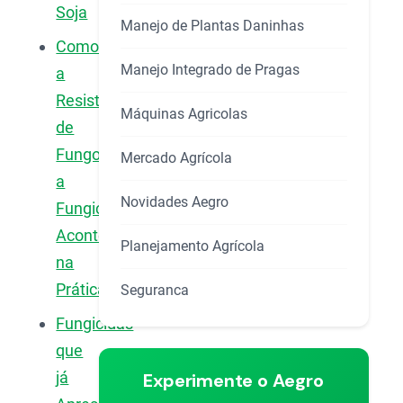
Soja
Manejo de Plantas Daninhas
Como
Manejo Integrado de Pragas
a
Resistência
Máquinas Agricolas
de
Fungos
Mercado Agrícola
a
Novidades Aegro
Fungicidas
Acontece
Planejamento Agrícola
na
Prática?
Seguranca
Fungicidas
que
já
Experimente o Aegro