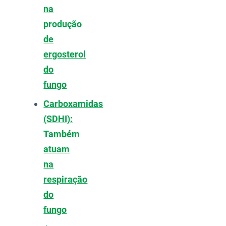
na
produção
de
ergosterol
do
fungo
Carboxamidas
(SDHI):
Também
atuam
na
respiração
do
fungo