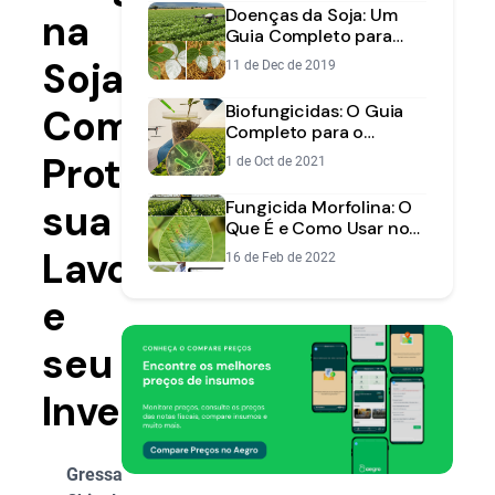
Doenças da Soja: Um
na
Guia Completo para
Identificar e Controlar
Soja:
11 de Dec de 2019
na Sua Lavoura
Biofungicidas: O Guia
Como
Completo para o
Produtor Rural
Proteger
1 de Oct de 2021
sua
Fungicida Morfolina: O
Que É e Como Usar no
Manejo de Doenças
Lavoura
16 de Feb de 2022
e
seu
Investimento
Gressa