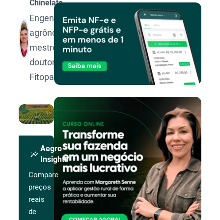
Chinelato
Engenheira
agrônoma,
mestre e
doutora em
Fitopatologia.
Aegro
insights
Insights
Compare
preços
reais
de