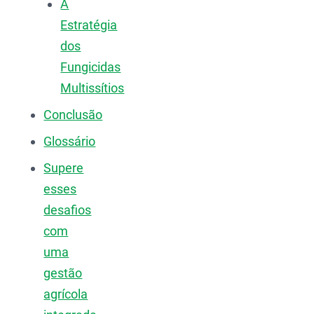
A
Estratégia
dos
Fungicidas
Multissítios
Conclusão
Glossário
Supere
esses
desafios
com
uma
gestão
agrícola