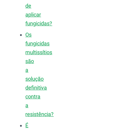
de
aplicar
fungicidas?
Os
fungicidas
multissítios
são
a
solução
definitiva
contra
a
resistência?
É