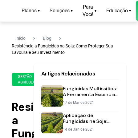
Para
Planos
Soluções
Educação
▾
▾
▾
▾
Você
navigate_next
navigate_next
Início
Blog
Resistência a Fungicidas na Soja: Como Proteger Sua
Lavoura e Seu Investimento
19
16
Artigos Relacionados
de
min
GESTÃO
Dec
AGRÍCOLA
de
de
Fungicidas Multissítios:
leitura
2019
A Ferramenta Essencial
Contra a Resistência na
Resistência
17 de Mar de 2021
Soja
Aplicação de
a
Fungicidas na Soja:
Estratégias e Momento
Fungicidas
14 de Jan de 2021
Certo