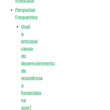
integrada
Perguntas
Frequentes
Qual
a
principal
causa
do
desenvolvimento
de
resistência
a
fungicidas
na
soja?