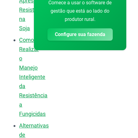
Apresentam
Comece a usar o software de
Resistência
gestão que está ao lado do
na
produtor rural.
Soja
Configure sua fazenda
Como
Realizar
o
Manejo
Inteligente
da
Resistência
a
Fungicidas
Alternativas
de