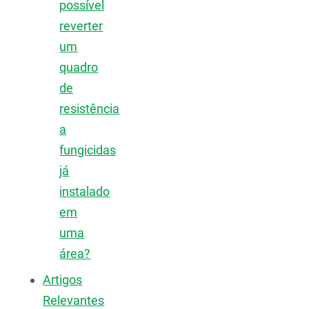
possível
reverter
um
quadro
de
resistência
a
fungicidas
já
instalado
em
uma
área?
Artigos
Relevantes