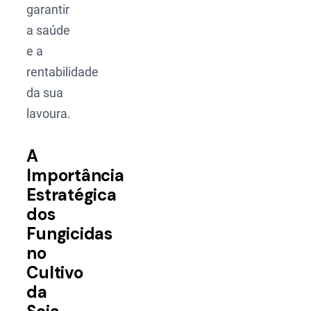
garantir
a saúde
e a
rentabilidade
da sua
lavoura.
A
Importância
Estratégica
dos
Fungicidas
no
Cultivo
da