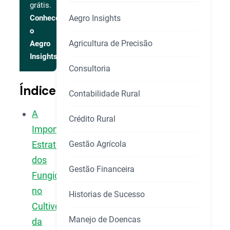
grátis.
Aegro Insights
Conhecer
o
Agricultura de Precisão
Aegro
Insights
Consultoria
Índice
Contabilidade Rural
A
Crédito Rural
Importância
Gestão Agrícola
Estratégica
dos
Gestão Financeira
Fungicidas
no
Historias de Sucesso
Cultivo
Manejo de Doencas
da