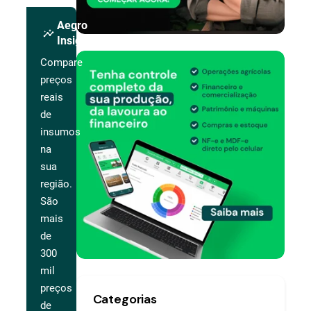
Aegro
insights
Insights
Compare
preços
reais
de
insumos
na
sua
região.
São
mais
de
300
mil
preços
Categorias
de