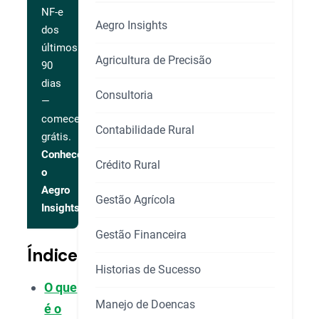
NF-e
Aegro Insights
dos
últimos
Agricultura de Precisão
90
dias
Consultoria
—
comece
Contabilidade Rural
grátis.
Conhecer
Crédito Rural
o
Aegro
Gestão Agrícola
Insights
Gestão Financeira
Índice
Historias de Sucesso
O que
Manejo de Doencas
é o