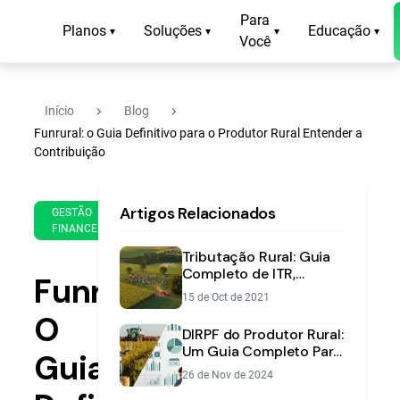
Para
Planos
Soluções
Educação
▾
▾
▾
▾
Você
navigate_next
navigate_next
Início
Blog
Funrural: o Guia Definitivo para o Produtor Rural Entender a
Contribuição
7 de
17
Artigos Relacionados
Apr
min
GESTÃO
FINANCEIRA
de
de
2026
leitura
Tributação Rural: Guia
Completo de ITR,
Funrural:
Funrural, ICMS e
15 de Oct de 2021
Impostos
O
DIRPF do Produtor Rural:
Um Guia Completo Para
Guia
a Sua Declaração
26 de Nov de 2024