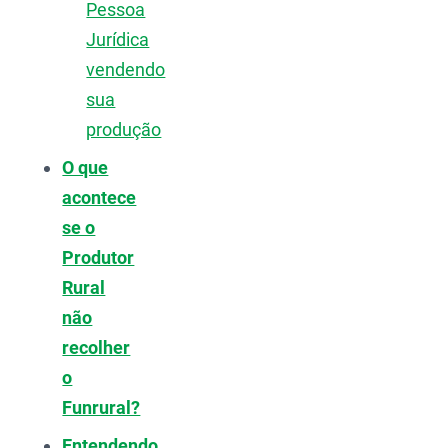
Pessoa
Jurídica
vendendo
sua
produção
O que
acontece
se o
Produtor
Rural
não
recolher
o
Funrural?
Entendendo