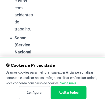
custos
com
acidentes
de
trabalho.
Senar
(Serviço
Nacional
de
🍪 Cookies e Privacidade
Aprendizagem
Usamos cookies para melhorar sua experiência, personalizar
Rural):
conteúdo e analisar nosso tráfego. Ao clicar em "Aceitar todos",
Um
você concorda com o uso de cookies.
Saiba mais
percentual
Configurar
Aceitar todos
para
financiar