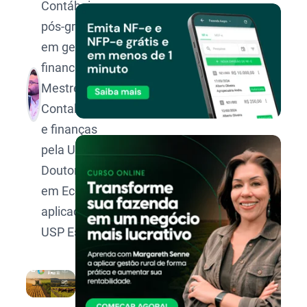
Contábeis,
pós-graduado
em gestão
financeira,
Mestre em
Contabilidade
e finanças
pela UFMG,
Doutorando
em Economia
aplicada pela
USP Esalq.