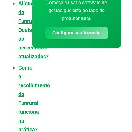
Comece a usar o software de
Alíquotas
gestão que está ao lado do
do
produtor rural.
Funrural:
Quais
Configure sua fazenda
os
percentuais
atualizados?
Como
o
recolhimento
do
Funrural
funciona
na
prática?