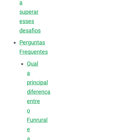
a
superar
esses
desafios
Perguntas
Frequentes
Qual
a
principal
diferença
entre
o
Funrural
e
a