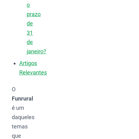
o
prazo
de
31
de
janeiro?
Artigos
Relevantes
O
Funrural
é um
daqueles
temas
que