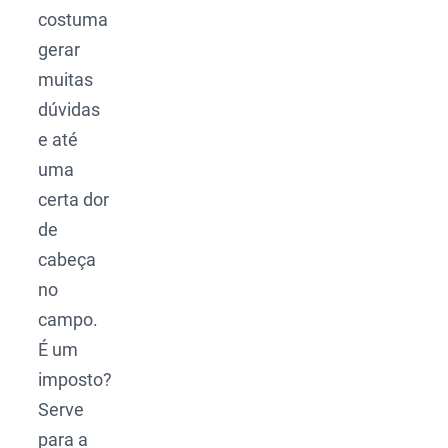
costuma
gerar
muitas
dúvidas
e até
uma
certa dor
de
cabeça
no
campo.
É um
imposto?
Serve
para a