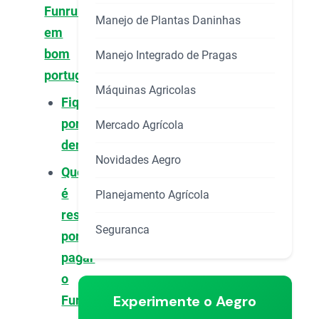
Funrural,
Manejo de Plantas Daninhas
em
bom
Manejo Integrado de Pragas
português?
Máquinas Agricolas
Fique
por
Mercado Agrícola
dentro:
Novidades Aegro
Quem
é
Planejamento Agrícola
responsável
Seguranca
por
pagar
o
Experimente o Aegro
Funrural?