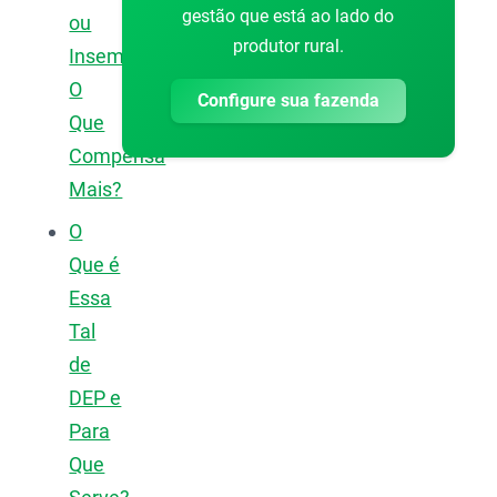
gestão que está ao lado do
ou
produtor rural.
Inseminação:
O
Configure sua fazenda
Que
Compensa
Mais?
O
Que é
Essa
Tal
de
DEP e
Para
Que