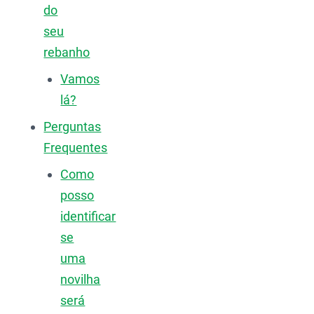
do
seu
rebanho
Vamos
lá?
Perguntas
Frequentes
Como
posso
identificar
se
uma
novilha
será