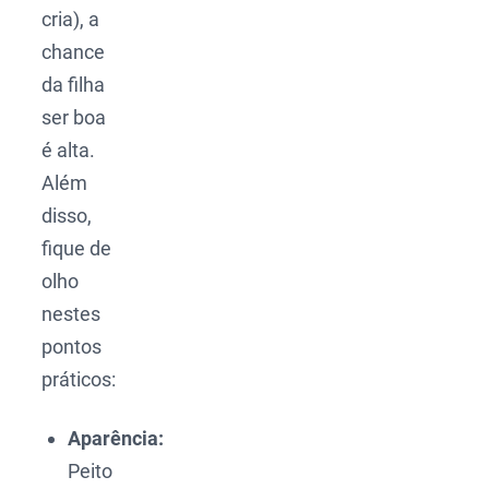
cria), a
chance
da filha
ser boa
é alta.
Além
disso,
fique de
olho
nestes
pontos
práticos:
Aparência:
Peito