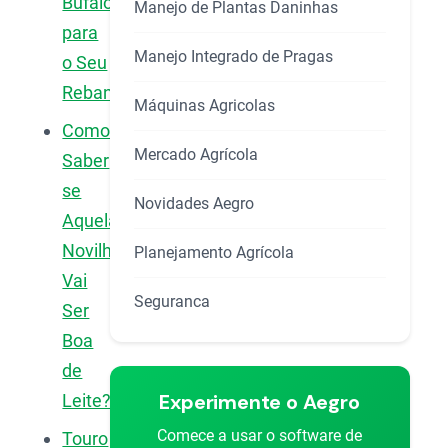
Búfalos
Manejo de Plantas Daninhas
para
Manejo Integrado de Pragas
o Seu
Rebanho
Máquinas Agricolas
Como
Mercado Agrícola
Saber
se
Novidades Aegro
Aquela
Novilha
Planejamento Agrícola
Vai
Seguranca
Ser
Boa
de
Experimente o Aegro
Leite?
Comece a usar o software de
Touro