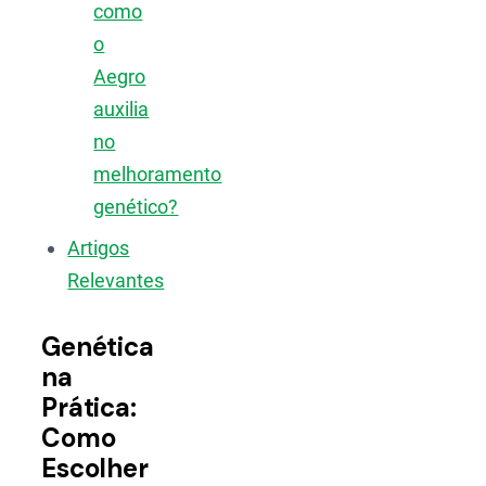
como
o
Aegro
auxilia
no
melhoramento
genético?
Artigos
Relevantes
Genética
na
Prática:
Como
Escolher