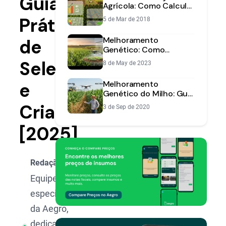
Guia
Agrícola: Como Calcular
o Custo Real por Safra e
Prático
5 de Mar de 2018
Talhão
Melhoramento
de
Genético: Como
Aumentar a
Seleção
8 de May de 2023
Produtividade da
Lavoura
e
Melhoramento
Genético do Milho: Guia
Completo de Híbridos e
Cria
3 de Sep de 2020
Transgênicos
[2025]
Redação Aegro
Equipe de
especialistas
da Aegro,
dedicada a