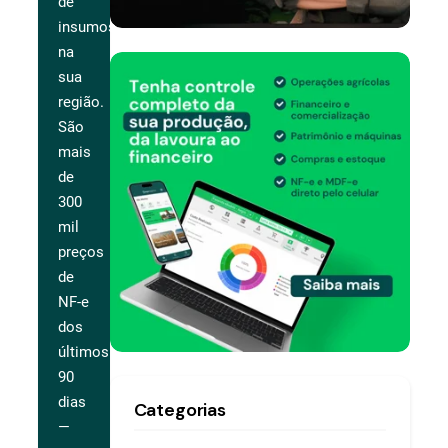
de
insumos
na
sua
região.
São
mais
de
300
mil
preços
de
NF-e
dos
últimos
90
dias
Categorias
—