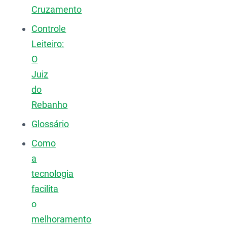
Cruzamento
Controle
Leiteiro:
O
Juiz
do
Rebanho
Glossário
Como
a
tecnologia
facilita
o
melhoramento