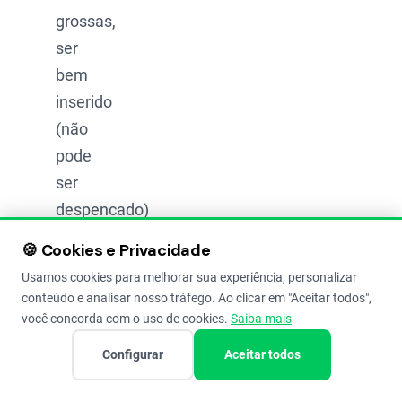
grossas,
ser
bem
inserido
(não
pode
ser
despencado)
e ter
🍪 Cookies e Privacidade
as
Usamos cookies para melhorar sua experiência, personalizar
tetas
conteúdo e analisar nosso tráfego. Ao clicar em "Aceitar todos",
de
você concorda com o uso de cookies.
Saiba mais
tamanho
Configurar
Aceitar todos
igual
e