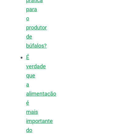
prática
para
o
produtor
de
búfalos?
É
verdade
que
a
alimentação
é
mais
importante
do