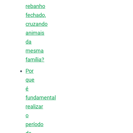
rebanho
fechado,
cruzando
animais
da
mesma
família?
Por
que
é
fundamental
realizar
o
período