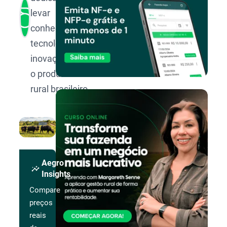
levar
conhecimento,
tecnologia e
inovação para
o produtor
rural brasileiro.
Aegro
insights
Insights
Compare
preços
reais