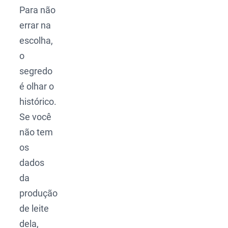
Para não
errar na
escolha,
o
segredo
é olhar o
histórico.
Se você
não tem
os
dados
da
produção
de leite
dela,