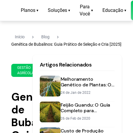
Para
Planos
Soluções
Educação
▾
▾
▾
▾
Você
navigate_next
navigate_next
Início
Blog
Genética de Bubalinos: Guia Prático de Seleção e Cria [2025]
23
14
Artigos Relacionados
de
min
GESTÃO
May
AGRÍCOLA
de
de
Melhoramento
leitura
2025
Genético de Plantas: O
que é e por que é
Genética
24 de Jan de 2022
crucial para sua lavoura
Feijão Guandu: O Guia
de
Completo para
Produção, Consórcio e
Bubalinos:
26 de Feb de 2020
Benefícios
Custo de Produção