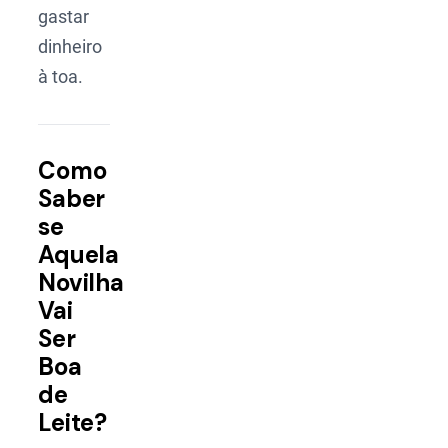
gastar
dinheiro
à toa.
Como
Saber
se
Aquela
Novilha
Vai
Ser
Boa
de
Leite?