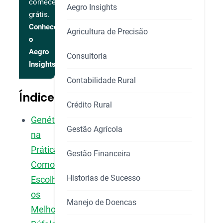
comece
Aegro Insights
grátis.
Conhecer
Agricultura de Precisão
o
Aegro
Consultoria
Insights
Contabilidade Rural
Índice
Crédito Rural
Genética
Gestão Agrícola
na
Prática:
Gestão Financeira
Como
Historias de Sucesso
Escolher
os
Manejo de Doencas
Melhores