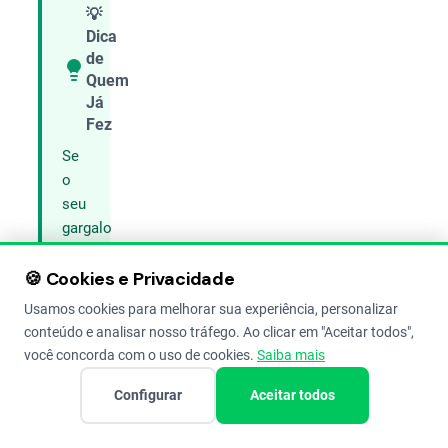
💡
Dica
de
Quem
Compartilhar
Já
Fez
Se
o
seu
gargalo
é a
🍪 Cookies e Privacidade
manutenção,
crie
Usamos cookies para melhorar sua experiência, personalizar
um
conteúdo e analisar nosso tráfego. Ao clicar em "Aceitar todos",
checklist
você concorda com o uso de cookies.
Saiba mais
preventivo
Configurar
Aceitar todos
baseado
nas
horas