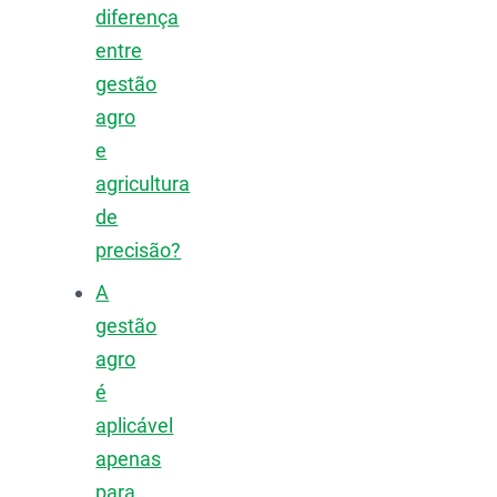
diferença
entre
gestão
agro
e
agricultura
de
precisão?
A
gestão
agro
é
aplicável
apenas
para