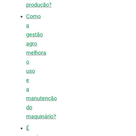
produção?
Como
a
gestão
agro
melhora
o
uso
e
a
manutenção
do
maquinário?
É