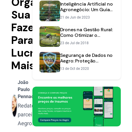
Organizar
Lavoura
Inteligência Artificial no
Agronegócio: Um Guia
Sua
Completo para o
21 de Jun de 2023
Produtor
Fazenda
Drones na Gestão Rural:
Como Otimizar o
Para
Monitoramento da Sua
23 de Jul de 2018
Lavoura
Lucrar
Segurança de Dados no
Aegro: Proteção
Mais
Superior na Nuvem
13 de Oct de 2020
João
Paulo
Pennacchi
Redator
parceiro
Aegro.