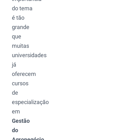
do tema
é tão
grande
que
muitas
universidades
já
oferecem
cursos
de
especialização
em
Gestão
do
Agronegócio