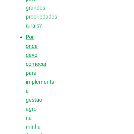
grandes
propriedades
rurais?
Por
onde
devo
começar
para
implementar
a
gestão
agro
na
minha