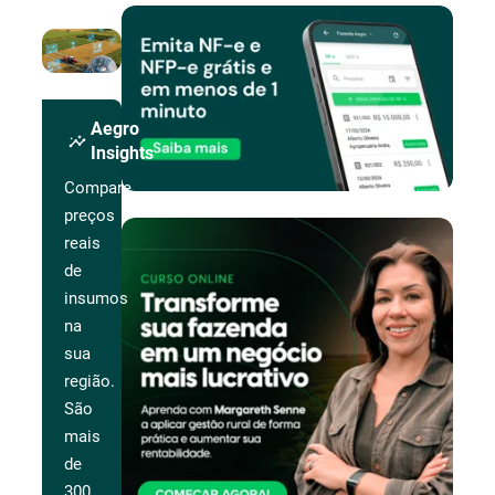
Aegro
insights
Insights
Compare
preços
reais
de
insumos
na
sua
região.
São
mais
de
300