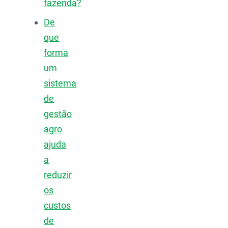
fazenda?
De
que
forma
um
sistema
de
gestão
agro
ajuda
a
reduzir
os
custos
de