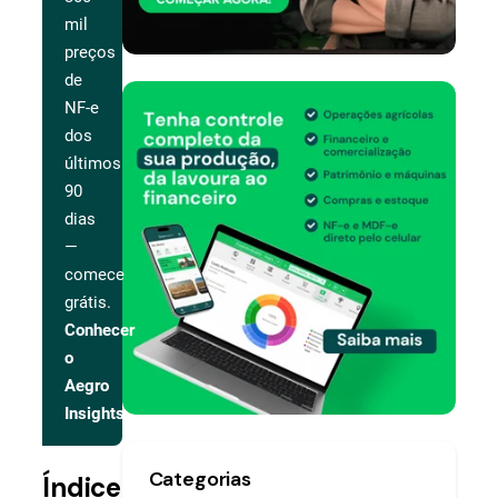
mil
preços
de
NF-e
dos
últimos
90
dias
—
comece
grátis.
Conhecer
o
Aegro
Insights
Categorias
Índice