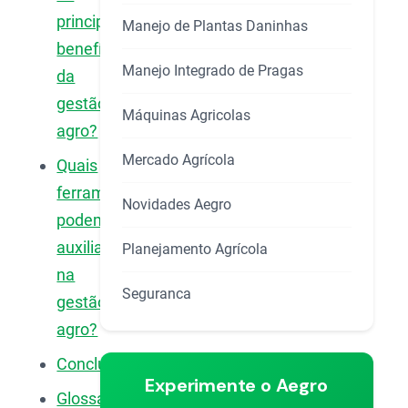
principais
Manejo de Plantas Daninhas
benefícios
Manejo Integrado de Pragas
da
gestão
Máquinas Agricolas
agro?
Mercado Agrícola
Quais
ferramentas
Novidades Aegro
podem
auxiliar
Planejamento Agrícola
na
Seguranca
gestão
agro?
Conclusão
Experimente o Aegro
Glossário