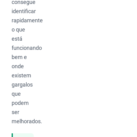
consegue
identificar
rapidamente
o que
está
funcionando
bem e
onde
existem
gargalos
que
podem
ser
melhorados.