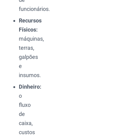
funcionários.
Recursos
Físicos:
máquinas,
terras,
galpões
e
insumos.
Dinheiro:
o
fluxo
de
caixa,
custos