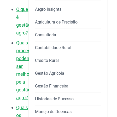
O que
Aegro Insights
é
Agricultura de Precisão
gestão
agro?
Consultoria
Quais
Contabilidade Rural
processos
podem
Crédito Rural
ser
Gestão Agrícola
melhorados
pela
Gestão Financeira
gestão
agro?
Historias de Sucesso
Quais
Manejo de Doencas
os