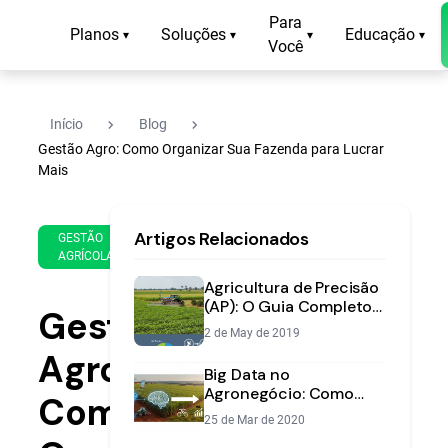
Para
Planos
Soluções
Educação
▾
▾
▾
▾
Você
navigate_next
navigate_next
Início
Blog
Gestão Agro: Como Organizar Sua Fazenda para Lucrar
Mais
7 de
12
Artigos Relacionados
Sep
min
GESTÃO
AGRÍCOLA
de
de
2023
leitura
Agricultura de Precisão
(AP): O Guia Completo
Gestão
para Implementar na
2 de May de 2019
Sua Lavoura
Agro:
Big Data no
Agronegócio: Como
Como
Usar Dados Para
25 de Mar de 2020
Otimizar a Gestão da