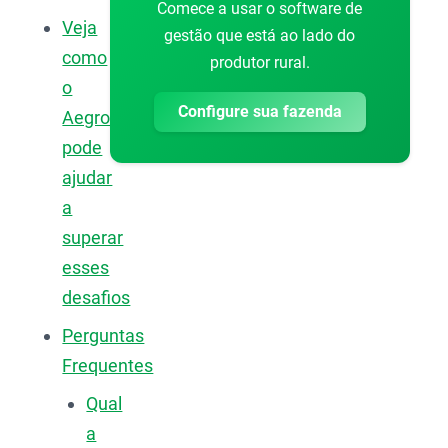
Comece a usar o software de
Veja
gestão que está ao lado do
como
produtor rural.
o
Configure sua fazenda
Aegro
pode
ajudar
a
superar
esses
desafios
Perguntas
Frequentes
Qual
a