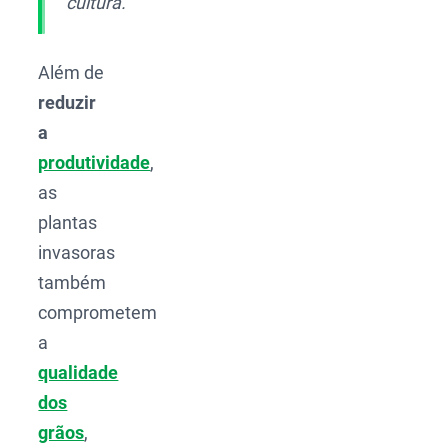
cultura.
Além de
reduzir
a
produtividade
,
as
plantas
invasoras
também
comprometem
a
qualidade
dos
grãos
,