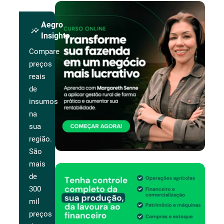
Aegro
insights
Insights
Compare
preços
reais
de
insumos
na
sua
região.
São
mais
de
300
mil
preços