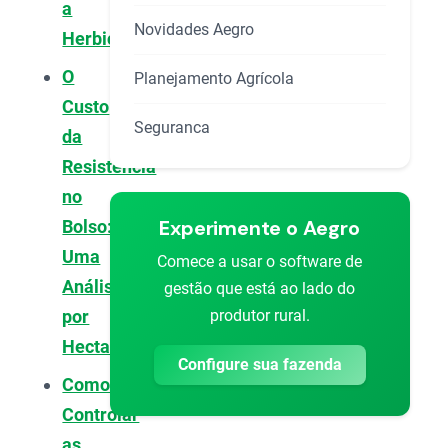
a
Novidades Aegro
Herbicidas
O
Planejamento Agrícola
Custo
Seguranca
da
Resistência
no
Experimente o Aegro
Bolso:
Uma
Comece a usar o software de
Análise
gestão que está ao lado do
produtor rural.
por
Hectare
Configure sua fazenda
Como
Controlar
as