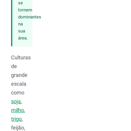
se
tornem
dominantes
na
sua
área.
Culturas
de
grande
escala
como
soja
,
milho
,
trigo
,
feijão,