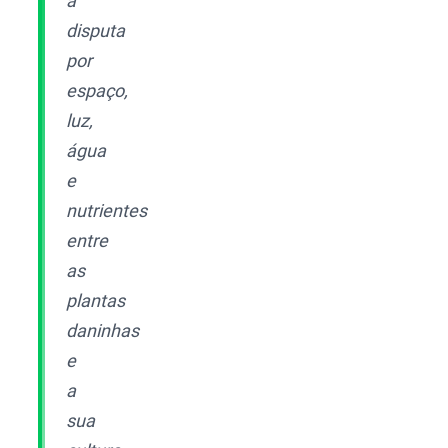
a
disputa
por
espaço,
luz,
água
e
nutrientes
entre
as
plantas
daninhas
e
a
sua