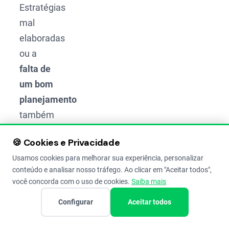
Estratégias
mal
elaboradas
ou a
falta de
um bom
planejamento
também
geram
🍪 Cookies e Privacidade
perdas
Usamos cookies para melhorar sua experiência, personalizar
significativas.
conteúdo e analisar nosso tráfego. Ao clicar em "Aceitar todos",
você concorda com o uso de cookies.
Saiba mais
Um
Configurar
Aceitar todos
gerenciamento
adequado