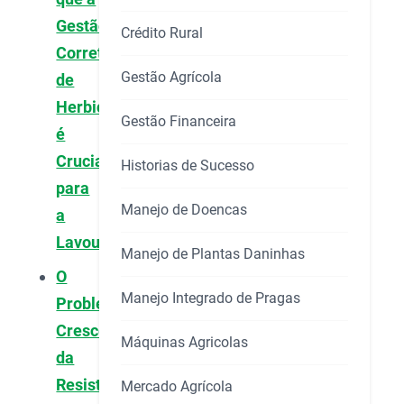
Gestão
Crédito Rural
Correta
Gestão Agrícola
de
Herbicidas
Gestão Financeira
é
Crucial
Historias de Sucesso
para
Manejo de Doencas
a
Lavoura?
Manejo de Plantas Daninhas
O
Manejo Integrado de Pragas
Problema
Crescente
Máquinas Agricolas
da
Resistência
Mercado Agrícola