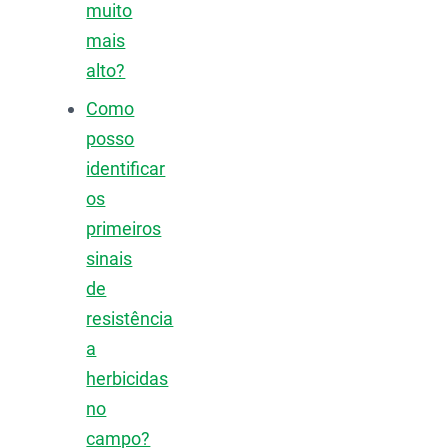
muito
mais
alto?
Como
posso
identificar
os
primeiros
sinais
de
resistência
a
herbicidas
no
campo?