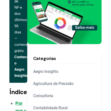
de
NF-e
dos
últimos
90
dias
—
comece
grátis.
Conhecer
Categorias
o
Aegro
Aegro Insights
Insights
Agricultura de Precisão
Índice
Consultoria
Por
Contabilidade Rural
que a