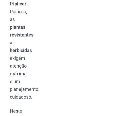
triplicar
.
Por isso,
as
plantas
resistentes
a
herbicidas
exigem
atenção
máxima
e um
planejamento
cuidadoso.
Neste