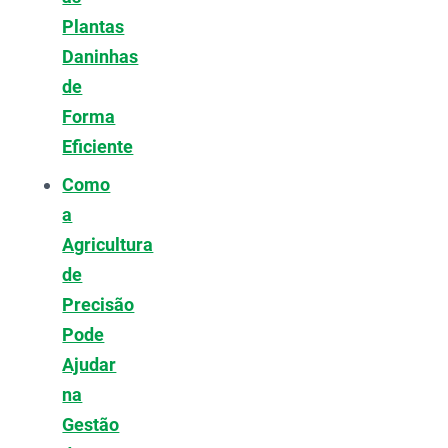
Plantas
Daninhas
de
Forma
Eficiente
Como
a
Agricultura
de
Precisão
Pode
Ajudar
na
Gestão