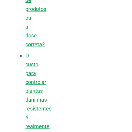
de
produtos
ou
a
dose
correta?
O
custo
para
controlar
plantas
daninhas
resistentes
é
realmente