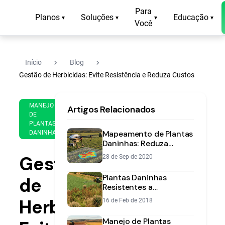
Para
Planos
Soluções
Educação
▾
▾
▾
▾
Você
navigate_next
navigate_next
Início
Blog
Gestão de Herbicidas: Evite Resistência e Reduza Custos
29
14
MANEJO
Artigos Relacionados
de
min
DE
Apr
PLANTAS
de
de
Mapeamento de Plantas
DANINHAS
leitura
2021
Daninhas: Reduza
Custos e Aumente
Gestão
28 de Sep de 2020
Eficiência
Plantas Daninhas
de
Resistentes a
Herbicidas:
Herbicidas:
16 de Feb de 2018
Identificação e Manejo
Manejo de Plantas