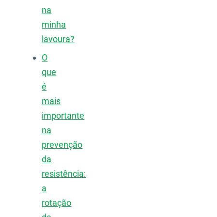
na
minha
lavoura?
O
que
é
mais
importante
na
prevenção
da
resistência:
a
rotação