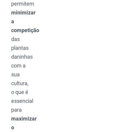
permitem
minimizar
a
competição
das
plantas
daninhas
com a
sua
cultura,
o que é
essencial
para
maximizar
o