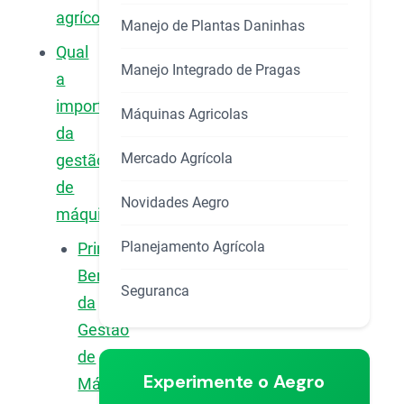
agrícolas?
Manejo de Plantas Daninhas
Qual
Manejo Integrado de Pragas
a
importância
Máquinas Agricolas
da
Mercado Agrícola
gestão
de
Novidades Aegro
máquinas?
Planejamento Agrícola
Principais
Benefícios
Seguranca
da
Gestão
de
Experimente o Aegro
Máquinas