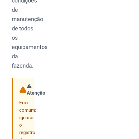
condições
de
manutenção
de todos
os
equipamentos
da
fazenda.
⚠️
Atenção
Compartilhar
Erro
comum:
ignorar
o
registro