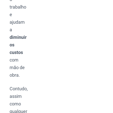
trabalho
e
ajudam
a
diminuir
os
custos
com
mão de
obra.
Contudo,
assim
como
qualquer