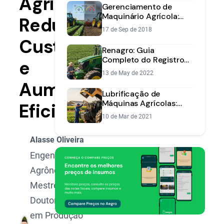
Agrícolas:
Gerenciamento de
Maquinário Agrícola:
Reduza
Maximize Eficiência e
17 de Sep de 2018
Reduza Custos
Custos
Renagro: Guia
Completo do Registro
e
de Tratores e Máquinas
13 de May de 2022
Agrícolas
Aumente
Lubrificação de
Máquinas Agrícolas:
Eficiência
Maximize Vida Útil e
10 de Mar de 2021
Eficiência
Alasse Oliveira
Engenheiro
Agrônomo,
Mestre e
Doutorando
em Produção