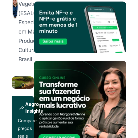
Vegetal pela
(ESALQ/USP).
Especialista
em Manejo e
Produção de
Culturas no
Brasil.
Aegro
insights
Insights
Compare
preços
reais