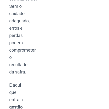
Sem o
cuidado
adequado,
erros e
perdas
podem
comprometer
o
resultado
da safra.
É aqui
que
entra a
gestão