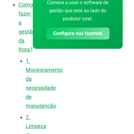
Comece a usar o software de
Como
gestão que está ao lado do
fazer
produtor rural.
a
gestão
Configure sua fazenda
da
frota?
1.
Monitoramento
da
necessidade
de
manutenção
2.
Limpeza