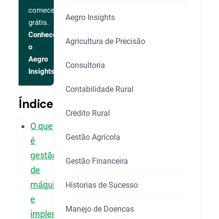
comece
Aegro Insights
grátis.
Conhecer
Agricultura de Precisão
o
Aegro
Consultoria
Insights
Contabilidade Rural
Índice
Crédito Rural
O que
Gestão Agrícola
é
gestão
Gestão Financeira
de
máquinas
Historias de Sucesso
e
Manejo de Doencas
implementos