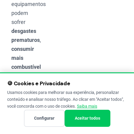
equipamentos
podem
sofrer
desgastes
prematuros
,
consumir
mais
combustível
do que o
🍪 Cookies e Privacidade
necessário
Usamos cookies para melhorar sua experiência, personalizar
ou, no
conteúdo e analisar nosso tráfego. Ao clicar em "Aceitar todos",
pior
você concorda com o uso de cookies.
Saiba mais
cenário,
Configurar
Aceitar todos
quebrar
durante