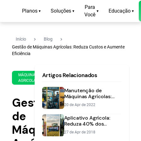
Para
Planos
Soluções
Educação
▾
▾
▾
▾
Você
navigate_next
navigate_next
Início
Blog
Gestão de Máquinas Agrícolas: Reduza Custos e Aumente
Eficiência
8 de
14
Artigos Relacionados
Mar
min
MÁQUINAS
AGRICOLAS
de
de
2025
leitura
Manutenção de
Máquinas Agrícolas:
Gestão
Preditiva, Preventiva e
20 de Apr de 2022
Corretiva
de
Aplicativo Agrícola:
Reduza 40% dos
Máquinas
Custos e Expanda 25%
27 de Apr de 2018
ao Ano