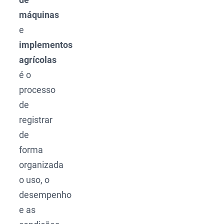
máquinas
e
implementos
agrícolas
é o
processo
de
registrar
de
forma
organizada
o uso, o
desempenho
e as