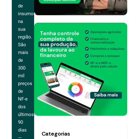
de
insumos
na
sua
região.
São
mais
de
300
mil
preços
de
NF-e
dos
últimos
90
dias
Categorias
—