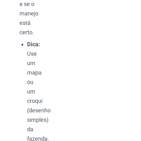
e se o
manejo
está
certo.
Dica:
Use
um
mapa
ou
um
croqui
(desenho
simples)
da
fazenda.