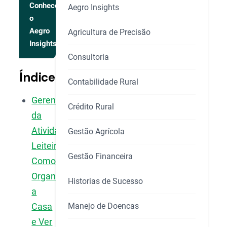
Conhecer
Aegro Insights
o
Aegro
Agricultura de Precisão
Insights
Consultoria
Índice
Contabilidade Rural
Gerenciamento
Crédito Rural
da
Atividade
Gestão Agrícola
Leiteira:
Gestão Financeira
Como
Organizar
Historias de Sucesso
a
Manejo de Doencas
Casa
e Ver