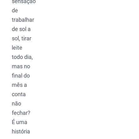
sensação
de
trabalhar
de sol a
sol, tirar
leite
todo dia,
mas no
final do
mês a
conta
não
fechar?
É uma
história