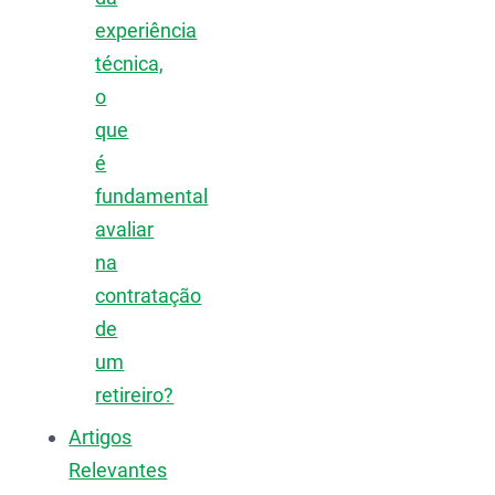
experiência
técnica,
o
que
é
fundamental
avaliar
na
contratação
de
um
retireiro?
Artigos
Relevantes