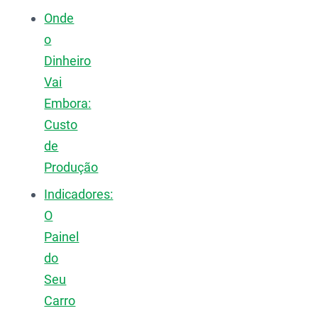
Onde
o
Dinheiro
Vai
Embora:
Custo
de
Produção
Indicadores:
O
Painel
do
Seu
Carro