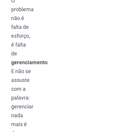
O
problema
não é
falta de
esforço,
é falta
de
gerenciamento
.
E não se
assuste
com a
palavra:
gerenciar
nada
mais é