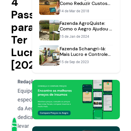
4
Como Reduzir Custos
de Produção e
Passos
14 de Mar de 2018
Aumentar o Lucro
Fazenda AgroQuiste:
para
Como o Aegro Ajudou a
Transformar Informação
Ter
15 de Jan de 2024
em Lucro
Lucro
Fazenda Schangri-lá:
Mais Lucro e Controle
com a Ajuda de George
[2025]
15 de Sep de 2023
Vital e do Programa
Aegro
Redação Aegro
Equipe de
especialistas
da Aegro,
dedicada a
levar