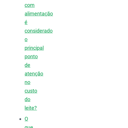
com
alimentação
é
considerado
o
principal
ponto
de
atenção
no
custo
do
leite?
O
que