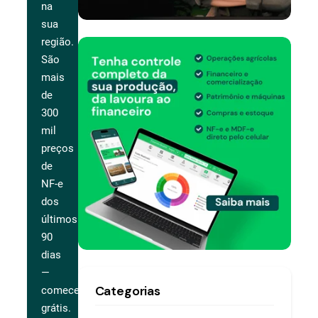
na
sua
região.
São
mais
de
300
mil
preços
de
NF-e
dos
últimos
90
dias
—
Categorias
comece
grátis.