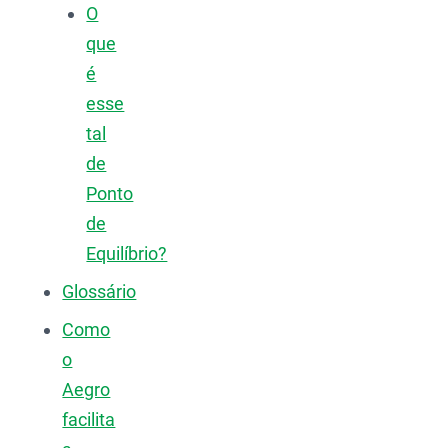
O
que
é
esse
tal
de
Ponto
de
Equilíbrio?
Glossário
Como
o
Aegro
facilita