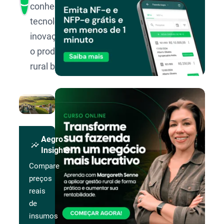
conhecimento,
tecnologia e
inovação para
o produtor
rural brasileiro.
Aegro
insights
Insights
Compare
preços
reais
de
insumos