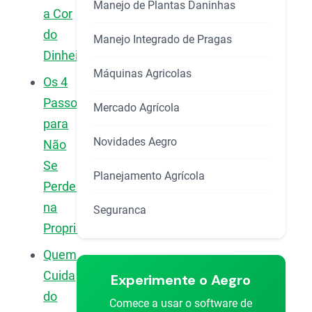
Manejo de Plantas Daninhas
a Cor
do
Manejo Integrado de Pragas
Dinheiro
Máquinas Agricolas
Os 4
Passos
Mercado Agrícola
para
Novidades Aegro
Não
Se
Planejamento Agrícola
Perder
na
Seguranca
Propriedade
Quem
Cuida
Experimente o Aegro
do
Comece a usar o software de