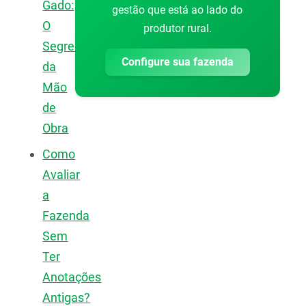
Gado:
gestão que está ao lado do
O
produtor rural.
Segredo
Configure sua fazenda
da
Mão
de
Obra
Como
Avaliar
a
Fazenda
Sem
Ter
Anotações
Antigas?