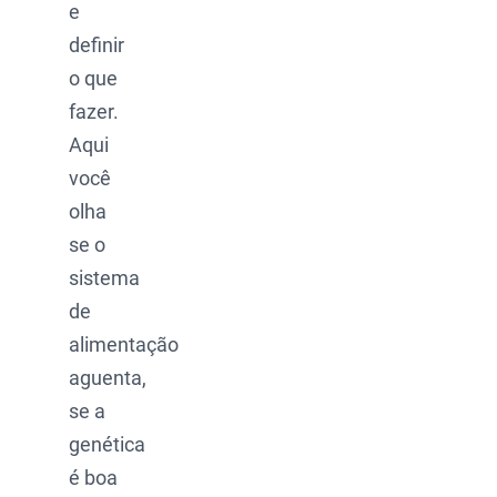
e
definir
o que
fazer.
Aqui
você
olha
se o
sistema
de
alimentação
aguenta,
se a
genética
é boa