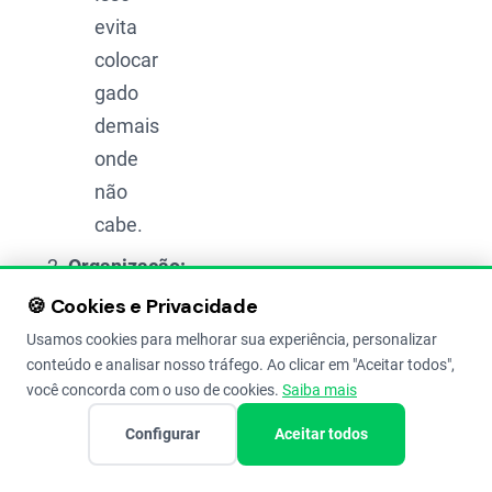
evita
colocar
gado
demais
onde
não
cabe.
Organização:
Defina
🍪 Cookies e Privacidade
o
Usamos cookies para melhorar sua experiência, personalizar
mínimo
conteúdo e analisar nosso tráfego. Ao clicar em "Aceitar todos",
você concorda com o uso de cookies.
Saiba mais
que
você
Configurar
Aceitar todos
precisa