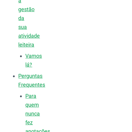
a
gestão
da
sua
atividade
leiteira
Vamos
lá?
Perguntas
Frequentes
Para
quem
nunca
fez
anotações,