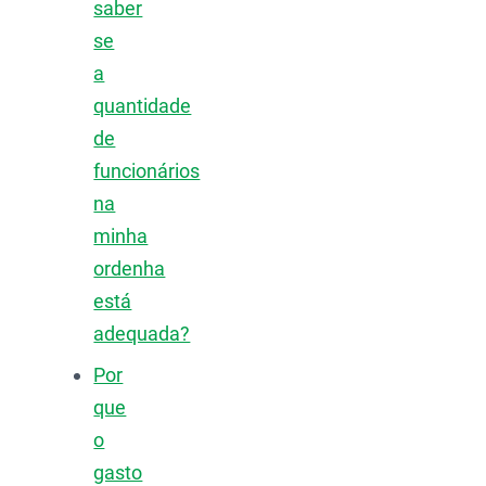
saber
se
a
quantidade
de
funcionários
na
minha
ordenha
está
adequada?
Por
que
o
gasto