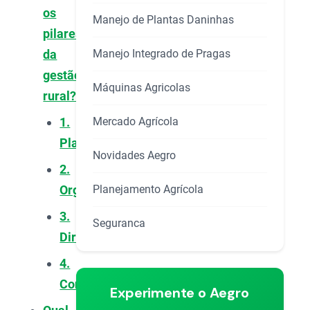
os
Manejo de Plantas Daninhas
pilares
Manejo Integrado de Pragas
da
gestão
Máquinas Agricolas
rural?
Mercado Agrícola
1.
Planejar
Novidades Aegro
2.
Planejamento Agrícola
Organizar
3.
Seguranca
Dirigir
4.
Controlar
Experimente o Aegro