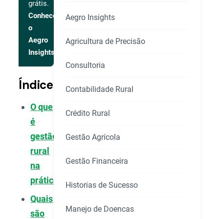
grátis.
Conhecer
Aegro Insights
o
Aegro
Agricultura de Precisão
Insights
Consultoria
Índice
Contabilidade Rural
O que
Crédito Rural
é
gestão
Gestão Agrícola
rural
Gestão Financeira
na
prática?
Historias de Sucesso
Quais
Manejo de Doencas
são