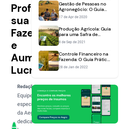
Gestão de Pessoas no
Profissionalizar
Agronegócio: O Guia
Essencial para o
sua
17 de Apr de 2020
Sucesso da Sua
Fazenda
Produção Agrícola: Guia
Fazenda
para uma Safra de
Sucesso | Aegro
e
8 de Sep de 2021
Aumentar
Controle Financeiro na
Fazenda: O Guia Prático
para Aumentar a
Lucros
28 de Jan de 2022
Rentabilidade
Redação Aegro
Equipe de
especialistas
da Aegro,
dedicada a