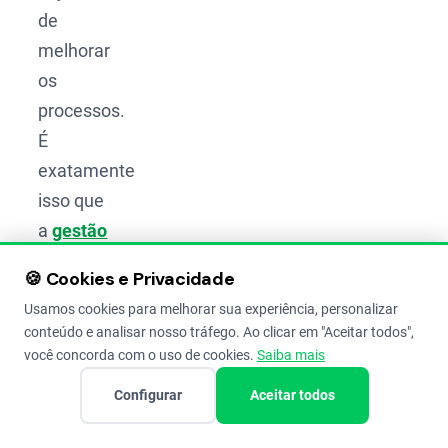
de
melhorar
os
processos.
É
exatamente
isso que
a
gestão
rural
🍪 Cookies e Privacidade
propõe.
Usamos cookies para melhorar sua experiência, personalizar
conteúdo e analisar nosso tráfego. Ao clicar em "Aceitar todos",
Quando
você concorda com o uso de cookies.
Saiba mais
o
Configurar
Aceitar todos
produtor
assume