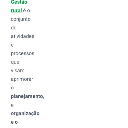
Gestão
rural
é o
conjunto
de
atividades
e
processos
que
visam
aprimorar
o
planejamento,
a
organização
e o