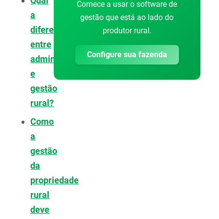
Qual
Comece a usar o software de
a
gestão que está ao lado do
diferença
produtor rural.
entre
Configure sua fazenda
administração
e
gestão
rural?
Como
a
gestão
da
propriedade
rural
deve