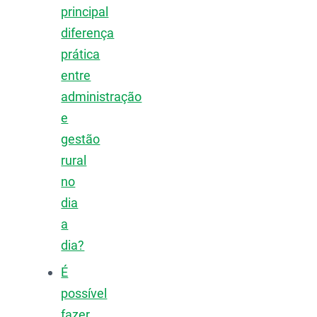
principal
diferença
prática
entre
administração
e
gestão
rural
no
dia
a
dia?
É
possível
fazer