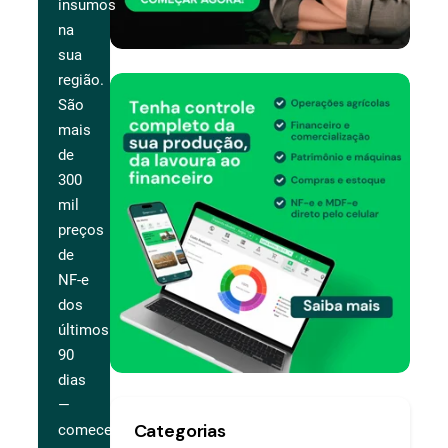
insumos
na
sua
região.
São
mais
de
300
mil
preços
de
NF-e
dos
últimos
90
dias
—
Categorias
comece