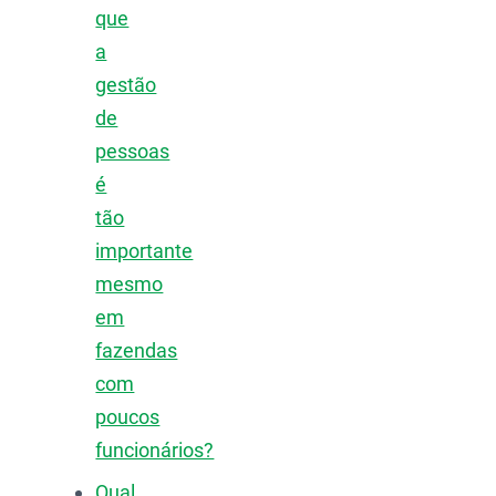
que
a
gestão
de
pessoas
é
tão
importante
mesmo
em
fazendas
com
poucos
funcionários?
Qual