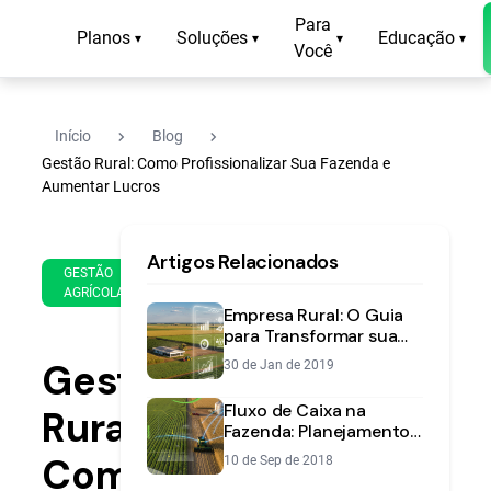
Para
Planos
Soluções
Educação
▾
▾
▾
▾
Você
navigate_next
navigate_next
Início
Blog
Gestão Rural: Como Profissionalizar Sua Fazenda e
Aumentar Lucros
22
18
Artigos Relacionados
de
min
GESTÃO
May
AGRÍCOLA
de
de
Empresa Rural: O Guia
leitura
2020
para Transformar sua
Fazenda em um
Gestão
30 de Jan de 2019
Negócio de Sucesso
Fluxo de Caixa na
Rural:
Fazenda: Planejamento
de Safra e Lucro
Como
10 de Sep de 2018