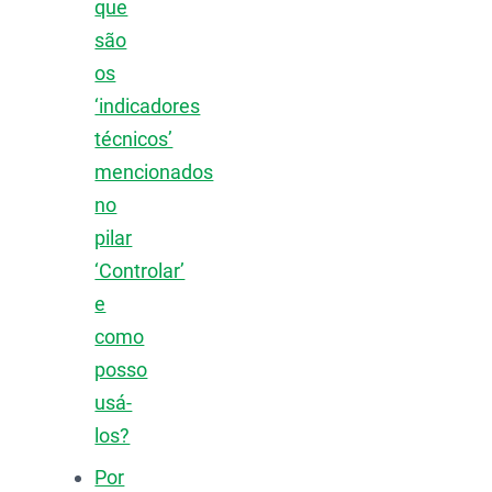
que
são
os
‘indicadores
técnicos’
mencionados
no
pilar
‘Controlar’
e
como
posso
usá-
los?
Por