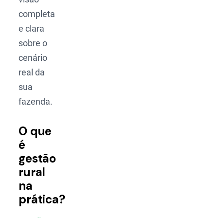
completa
e clara
sobre o
cenário
real da
sua
fazenda.
O que
é
gestão
rural
na
prática?